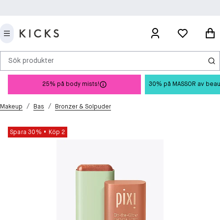
Sök produkter
25% på body mists!
30% på MASSOR av beauty 
/
/
Makeup
Bas
Bronzer & Solpuder
Spara 30%
Köp 2