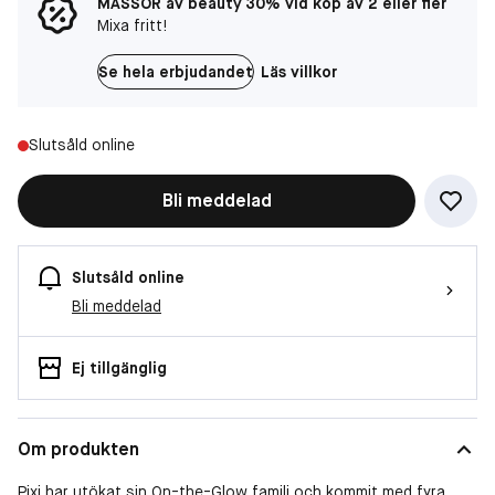
MASSOR av beauty 30% vid köp av 2 eller fler
Mixa fritt!
Se hela erbjudandet
Läs villkor
Slutsåld online
Bli meddelad
Slutsåld online
Bli meddelad
Ej tillgänglig
Om produkten
Pixi har utökat sin On-the-Glow familj och kommit med fyra