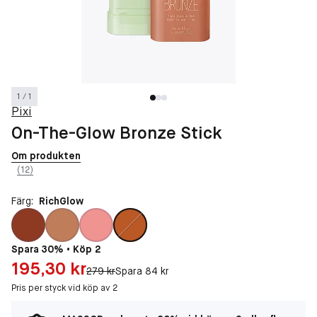
1 / 1
Pixi
On-The-Glow Bronze Stick
Om produkten
(12)
Färg:
RichGlow
Spara 30% • Köp 2
Pris: 195,30 kr
195,30 kr
Original pris:
279 kr
Spara 84 kr
Pris per styck vid köp av 2