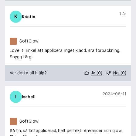
1 år
K
Kristin
SoftGlow
Love it! Enkel att applicera, inget kladd. Bra förpackning.
Snygg färg!
Var detta till hjälp?
Ja
(
0
)
Nej
(
0
)
2024-06-11
I
Isabell
SoftGlow
Så fin, så lättapplicerad, helt perfekt! Använder rich glow,