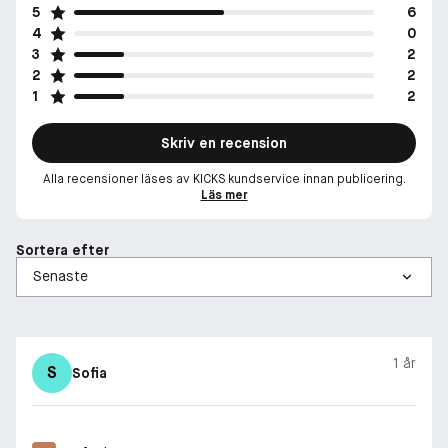
5
6
4
0
3
2
2
2
1
2
Skriv en recension
Alla recensioner läses av KICKS kundservice innan publicering.
Läs mer
Sortera efter
1 år
S
Sofia