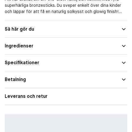
superhärliga bronzesticks. Du sveper enkelt över dina kinder
och läppar för att få en naturlig solkysst och glowig finish!
Berikade med fruktextrakt, ginseng och aloe vera som
återfuktar och skyddar. Veganska.
Så här gör du
Ingredienser
Specifikationer
Betalning
Leverans och retur