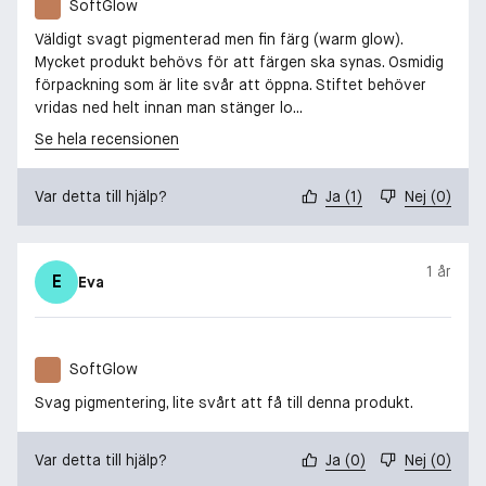
SoftGlow
Väldigt svagt pigmenterad men fin färg (warm glow).
Mycket produkt behövs för att färgen ska synas. Osmidig
förpackning som är lite svår att öppna. Stiftet behöver
vridas ned helt innan man stänger lo...
Se hela recensionen
Var detta till hjälp?
Ja
(
1
)
Nej
(
0
)
1 år
E
Eva
SoftGlow
Svag pigmentering, lite svårt att få till denna produkt.
Var detta till hjälp?
Ja
(
0
)
Nej
(
0
)