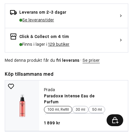
Leverans om 2-3 dagar
Se leveranstider
Click & Collect om 4 tim
Finns i lager i
129 butiker
Med denna produkt får du
fri leverans
·
Se priser
Köp tillsammans med
Prada
Paradoxe Intense Eau de
Parfum
100 ml, Refill
30 ml
50 ml
90 ml
Pris: 1 899 kr
1 899 kr