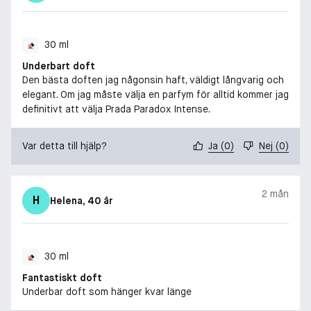
material jämfört med tre 50 ml flaskor Prada Paradoxe Intense.
Det omfattar 29 procent glas, 67 procent metall, 46 procent
plast och 39 procent kartong.
30 ml
Underbart doft
Den bästa doften jag någonsin haft, väldigt långvarig och
elegant. Om jag måste välja en parfym för alltid kommer jag
definitivt att välja Prada Paradox Intense.
Var detta till hjälp?
Ja
(
0
)
Nej
(
0
)
2 mån
H
Helena
, 40 år
30 ml
Fantastiskt doft
Underbar doft som hänger kvar länge