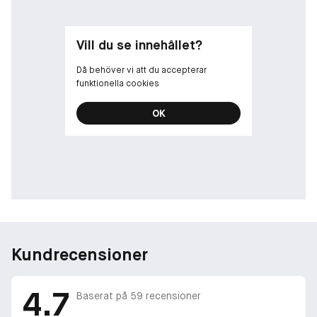
av djärv och kraftfull mossa med trädoftande noter.
-
Vill du se innehållet?
-Toppnot: Jasminblomma
Då behöver vi att du accepterar
- Mellannot: Gyllene, varm bärnsten
funktionella cookies
- Bottennot: Mossa
OK
-
FLASKA: ÖMTÅLIG MEN REBELLISK
Precis som den ursprungliga signaturflaskan är Paradoxe
Intense uppdaterade flaska ett uttryck för Pradas kärna av
förnyelse och förkärlek för kontraster. Till skillnad från
traditionell flaskdesign är den här flaskan minimalistisk och
ömtålig vid första anblicken, inspirerad av den ursprungliga
trekantiga Prada-logotypen men som nu rebelliskt vilar på
Kundrecensioner
sidan. Pradas logotyp står i kontrast till doftens djuprosa färg.
Flaskan avslutas med ”Paradoxe Intense” på den översta
4.7
sneda kanten.
Baserat på
59
recensioner