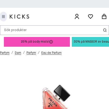
Sök produkter
25% på body mists!
30% på MASSOR av beauty 
/
/
/
Parfym
Dam
Parfym
Eau de Parfum