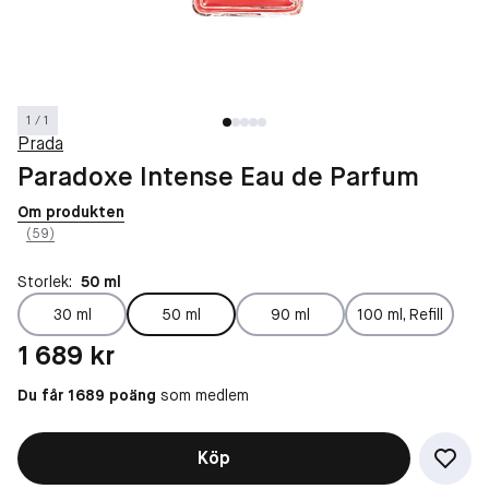
1 / 1
Prada
Paradoxe Intense Eau de Parfum
Om produkten
(59)
Storlek:
50 ml
30 ml
50 ml
90 ml
100 ml, Refill
Pris: 1 689 kr
1 689 kr
Du får 1689 poäng
som medlem
Köp