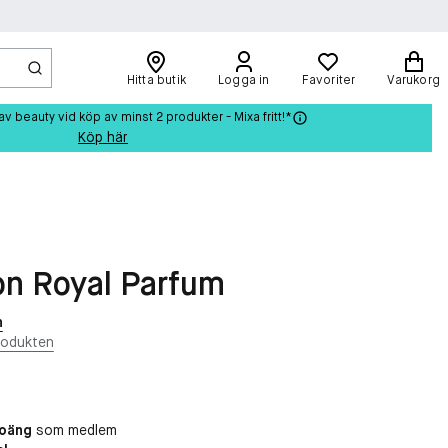
Hitta butik
Logga in
Favoriter
Varukorg
beauty vid köp av minst 2 produkter - Mixa fritt!*
Köp här
ion Royal Parfum
n
rodukten
poäng
som medlem