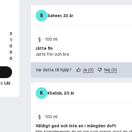
1 MILLION RO
1 Million Royal
följeslagare 
S
Saheer
, 33 år
parfymolja ger
morgon till kvä
vara din förtr
3
kunglighet. Du 
100 ml
1
0
Jätte fin
-
0
Jätte frin och bre
0
DOFTNOTER:
Toppnoter: M
Var detta till hjälp?
Ja
(
0
)
Nej
(
0
)
Hjärtnoter: Vi
Basnoter: Ben
ng.
Läs
K
Khalids
, 20 år
-
PRODUKT SPEC
En parfum kan 
100 ml
Ger ett tydligt
Väldigt god och inte en i mängden doft
Mer komplimanger än en tjej som precis gjort en 