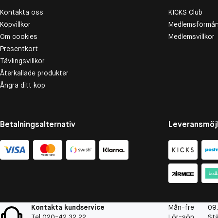
Kontakta oss
KICKS Club
Köpvillkor
Medlemsförmån
Om cookies
Medlemsvillkor
Presentkort
Tävlingsvillkor
Återkallade produkter
Ångra ditt köp
Betalningsalternativ
Leveransmöjl
Kontakta kundservice
Mån-fre
09
Tel 020-42 32 22
Lör-sön
St