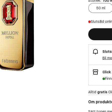
Storlek:
100 
50 ml
Slutsåld onli
Sluts
Bli m
Click
Finn
Alltid
gratis
Cli
Om produkt
Sätt tonen med