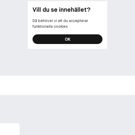
Med en uppfri
Vill du se innehållet?
toppnoterna, f
hjärtnoterna, 
Då behöver vi att du accepterar
cederträ och 
funktionella cookies
en upplyftande
glömma. Lika m
OK
revolutioneran
överallt.
-
KUNGLIG DESI
Den ikoniska 1
touch av kungl
insignier och 
du bär denna d
självförtroende
och ta steget i
-