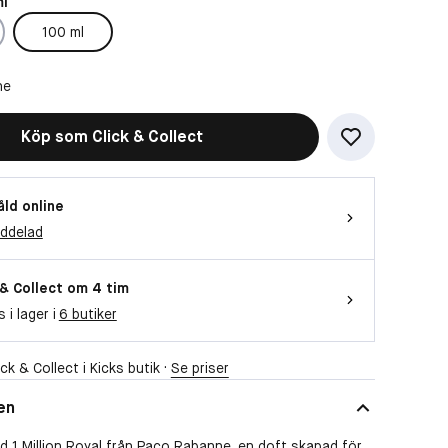
ml
100 ml
ne
Köp som Click & Collect
åld online
eddelad
 & Collect om 4 tim
s i lager i
6 butiker
ck & Collect i Kicks butik ·
Se priser
en
 1 Million Royal från Paco Rabanne, en doft skapad för