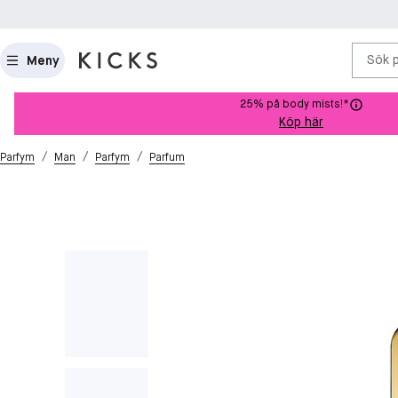
Sök 
Meny
25% på body mists!*
Köp här
/
/
/
Parfym
Man
Parfym
Parfum