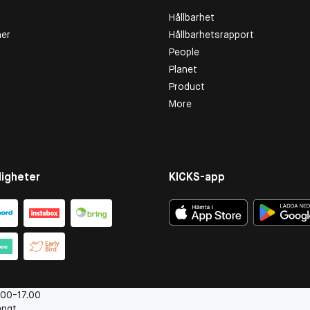
Hållbarhet
er
Hållbarhetsrapport
People
Planet
Product
More
igheter
KICKS-app
.00-17.00
ängt