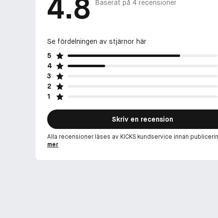
4.8
Baserat på
4
recensioner
Se fördelningen av stjärnor här
5
4
3
2
1
Skriv en recension
Alla recensioner läses av KICKS kundservice innan publiceri
mer