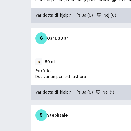
Var detta till hjälp?
Ja
(
0
)
Nej
(
0
)
G
Gani
, 30 år
50 ml
Perfekt
Det var en perfekt lukt bra
Var detta till hjälp?
Ja
(
0
)
Nej
(
1
)
S
Stephanie