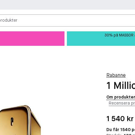
produkter
30% på MASSOR av 
Rabanne
1 Mill
Om produkte
Recensera p
Pris: 1 540 kr
1 540 kr
Du får 1540 