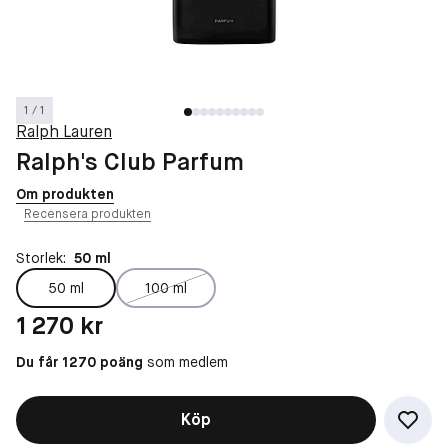
1 / 1
Ralph Lauren
Ralph's Club Parfum
Om produkten
Recensera produkten
Storlek:
50 ml
50 ml
100 ml
Pris: 1 270 kr
1 270 kr
Du får 1270 poäng
som medlem
Köp