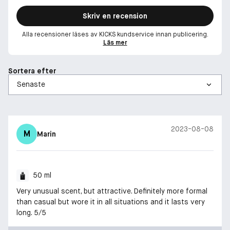
Ett varaktigt intryck av lyx och självförtroende
Skriv en recension
Ralph’s Club Parfum är skapad för mannen som söker
Alla recensioner läses av KICKS kundservice innan publicering.
intensitet och sofistikering i perfekt harmoni. Med sin kraftfulla
Läs mer
blandning av träiga och ambratoner säkerställer denna doft att
varje kväll blir en oförglömlig upplevelse. Kliv in i Ralph’s Club
och låt doften av självförtroende och stil guida dig genom
Sortera efter
natten.
2023-08-08
M
Marin
50 ml
Very unusual scent, but attractive. Definitely more formal
than casual but wore it in all situations and it lasts very
long. 5/5