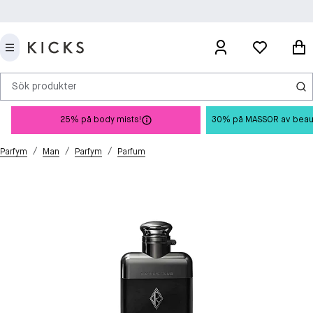
Sök produkter
25% på body mists!
30% på MASSOR av beauty 
/
/
/
Parfym
Man
Parfym
Parfum