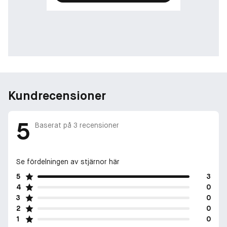
djupheten hos patchouliolja och cashmeran, vilket skapar en
sofistikerad och långvarig avslutning.
En signaturdoft för oförglömliga kvällar
Designad för nätter som sträcker sig in på småtimmarna
erbjuder Ralph’s Club Parfum exceptionell hållbarhet och djup.
Dess djärva, kryddiga och träiga komposition gör den till det
perfekta valet för formella evenemang, romantiska middagar
Kundrecensioner
och alla tillfällen där självförtroende och karisma står i
centrum. Med sin intensiva sofistikering är denna doft en
inbjudan att kliva in i en värld av tidlös elegans.
5
Baserat på
3
recensioner
En flaska som utstrålar styrka och exklusivitet
Inspirerad av klassisk maskulinitet förmedlar Ralph’s Club
Parfum-flaskan både kraft och elegans. Den mörka,
Se fördelningen av stjärnor här
ogenomskinliga glasflaskan pryds av Ralph’s Club-
5
3
monogrammet, medan den stilrena, pluntformade designen och
4
0
den distinkta gångjärnsförsedda korken tillför en lyxig och
3
0
exklusiv känsla. Varje detalj speglar doftens balans mellan
2
0
tradition och modernitet och gör den till en ikonisk del av varje
1
0
samling.