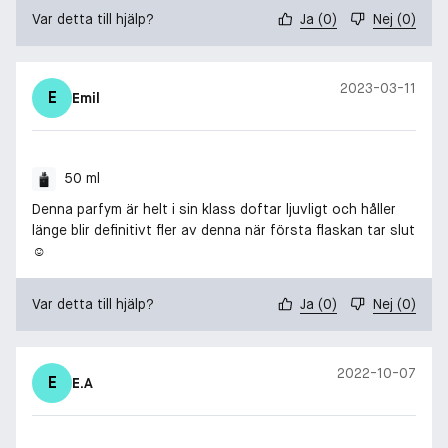
Var detta till hjälp?
Ja
(
0
)
Nej
(
0
)
2023-03-11
E
Emil
50 ml
Denna parfym är helt i sin klass doftar ljuvligt och håller
länge blir definitivt fler av denna när första flaskan tar slut
☺️
Var detta till hjälp?
Ja
(
0
)
Nej
(
0
)
2022-10-07
E
E.A