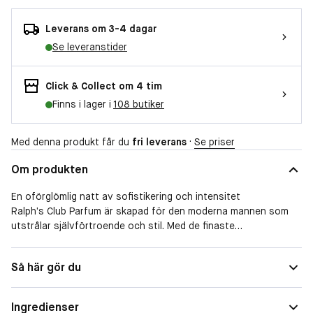
Leverans om 3-4 dagar
Se leveranstider
Click & Collect om 4 tim
Finns i lager i
108 butiker
Med denna produkt får du
fri leverans
·
Se priser
Om produkten
En oförglömlig natt av sofistikering och intensitet
Ralph’s Club Parfum är skapad för den moderna mannen som
utstrålar självförtroende och stil. Med de finaste
ingredienserna av naturligt ursprung tillför denna doft en ny
nivå av intensitet till Ralph’s Club-kollektionen. Oavsett om det
Doftfamilj
Aromatisk
Så här gör du
handlar om en exklusiv tillställning eller en minnesvärd kväll,
fångar Ralph’s Club Parfum essensen av fest och gör varje
ögonblick oförglömligt. Med en rik blandning av träiga djup och
Ingredienser