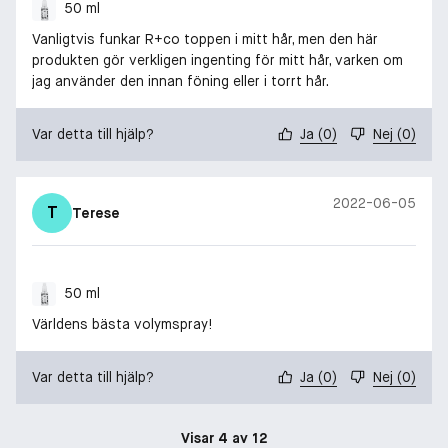
50 ml
Vanligtvis funkar R+co toppen i mitt hår, men den här
produkten gör verkligen ingenting för mitt hår, varken om
jag använder den innan föning eller i torrt hår.
Var detta till hjälp?
Ja
(
0
)
Nej
(
0
)
2022-06-05
T
Terese
50 ml
Världens bästa volymspray!
Var detta till hjälp?
Ja
(
0
)
Nej
(
0
)
Visar 4 av 12