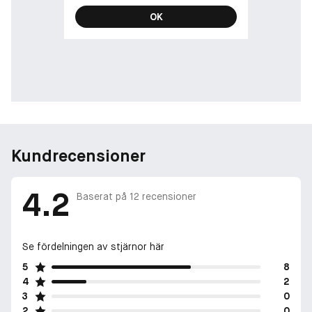
OK
Kundrecensioner
4.2
Baserat på
12
recensioner
Se fördelningen av stjärnor här
5
8
4
2
3
0
2
0