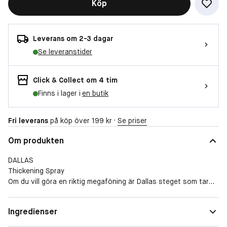
Köp
Leverans om 2-3 dagar
Se leveranstider
Click & Collect om 4 tim
Finns i lager i
en butik
Fri leverans
på köp över 199 kr ·
Se priser
Om produkten
DALLAS
Thickening Spray
Om du vill göra en riktig megaföning är Dallas steget som tar
dig dit. Den ger dig möjligheten att skapa volym vid rötterna
och styrsel i topparna samtidigt som den ger fyllighet och
Ingredienser
glans.
BRA FÖR: Mellanlångt och långt hår. Och förutom att skapa