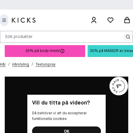
Sök produkter
25% på body mists!
30% på MASSOR av beauty 
/
/
Hår
Hårstyling
Texturspray
Vill du titta på videon?
Då behöver vi att du accepterar
funktionella cookies
OK