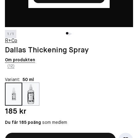
1 / 1
R+Co
Dallas Thickening Spray
Om produkten
(12)
Variant:
50 ml
Pris: 185 kr
185 kr
Du får 185 poäng
som medlem