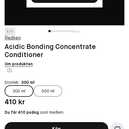
1 / 1
Redken
Acidic Bonding Concentrate
Conditioner
Om produkten
(5)
Storlek:
300 ml
300 ml
500 ml
Pris: 410 kr
410 kr
Du får 410 poäng
som medlem
Köp