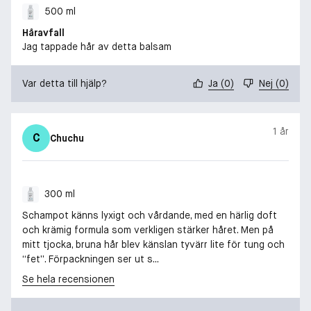
500 ml
Håravfall
Jag tappade hår av detta balsam
Var detta till hjälp?
Ja
(
0
)
Nej
(
0
)
1 år
C
Chuchu
300 ml
Schampot känns lyxigt och vårdande, med en härlig doft
och krämig formula som verkligen stärker håret. Men på
mitt tjocka, bruna hår blev känslan tyvärr lite för tung och
“fet”. Förpackningen ser ut s...
Se hela recensionen