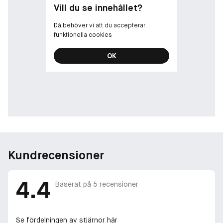
Vill du se innehållet?
*System av Acidic Bonding Concentrate Intensive Treatment,
Shampoo, Conditioner & Leave-in jämfört med oskadat hår
Då behöver vi att du accepterar
** När det används som ett system av Acidic Bonding
funktionella cookies
Concentrate Shampoo och Conditioner jämfört med icke-
vårdande schampo.
OK
*** När det används som ett system av Acidic Bonding
Concentrate Shampoo, Conditioner och Leave-in treatment
jämfört med icke-vårdande schampo.
**** När det används som ett system av Acidic Bonding
Concentrate Shampoo, Conditioner och Leave-in treatment
jämfört med icke-vårdande schampo.
Kundrecensioner
4.4
Baserat på
5
recensioner
Se fördelningen av stjärnor här