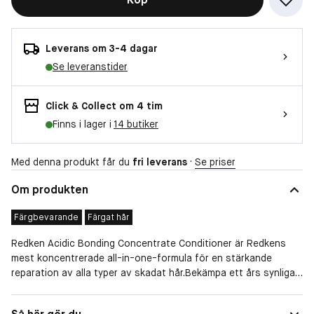
Leverans om 3-4 dagar
Se leveranstider
Click & Collect om 4 tim
Finns i lager i
14 butiker
Med denna produkt får du
fri leverans
·
Se priser
Om produkten
Färgbevarande
Färgat hår
Redken Acidic Bonding Concentrate Conditioner är Redkens
mest koncentrerade all-in-one-formula för en stärkande
reparation av alla typer av skadat hår.Bekämpa ett års synliga
skador i en enskild användning* med de fyra stegen i Redken
Acidic Bonding Concentrate-regimen.
Hårtyp
Färgat hår, Skadat hår