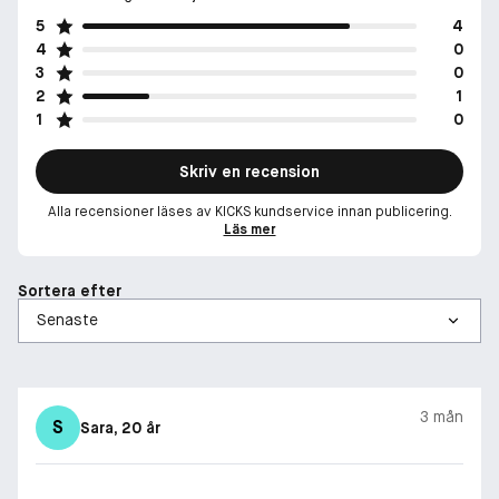
5
4
4
0
3
0
2
1
1
0
Skriv en recension
Alla recensioner läses av KICKS kundservice innan publicering.
Läs mer
Sortera efter
3 mån
S
Sara
, 20 år