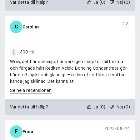
Var detta till hjälp?
Ja
(
0
)
Nej
(
0
)
1 år
C
Carolina
300 ml
Wow, det här schampot är verkligen magi för mitt slitna
och färgade hår! Redken Acidic Bonding Concentrate gör
håret så mjukt och glansigt – redan efter första tvätten
kände jag skillnad. Det känns st...
Se hela recensionen
Var detta till hjälp?
Ja
(
0
)
Nej
(
0
)
2023-08-24
F
Frida