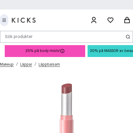
Sök produkter
25% på body mists!
30% på MASSOR av beauty 
/
/
Makeup
Läppar
Läppbalsam