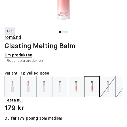
1 / 1
rom&nd
Glasting Melting Balm
Om produkten
Recensera produkten
Variant:
12 Veiled Rose
Testa nu!
Pris: 179 kr
179 kr
Du får 179 poäng
som medlem