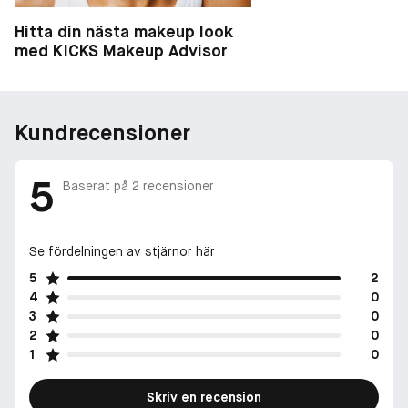
Hitta din nästa makeup look
med KICKS Makeup Advisor
Kundrecensioner
5
Baserat på
2
recensioner
Se fördelningen av stjärnor här
5
2
4
0
3
0
2
0
1
0
Skriv en recension