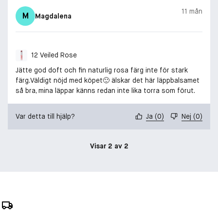
11 mån
M
Magdalena
12 Veiled Rose
Jätte god doft och fin naturlig rosa färg inte för stark
färg.Väldigt nöjd med köpet🙂 älskar det här läppbalsamet
så bra, mina läppar känns redan inte lika torra som förut.
Var detta till hjälp?
Ja
(
0
)
Nej
(
0
)
Visar 2 av 2