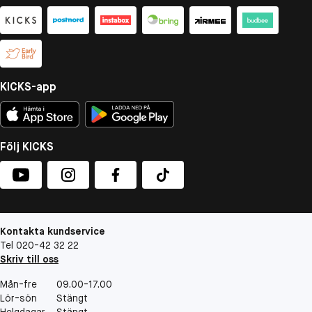
KICKS-app
Följ KICKS
Kontakta kundservice
Tel 020-42 32 22
Skriv till oss
Mån-fre
09.00-17.00
Lör-sön
Stängt