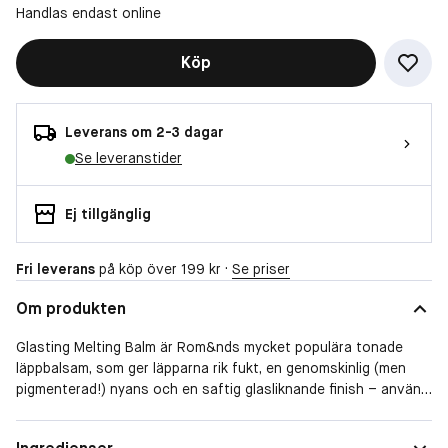
Handlas endast online
Köp
Leverans om 2-3 dagar
Se leveranstider
Ej tillgänglig
Fri leverans
på köp över 199 kr ·
Se priser
Om produkten
Glasting Melting Balm är Rom&nds mycket populära tonade
läppbalsam, som ger läpparna rik fukt, en genomskinlig (men
pigmenterad!) nyans och en saftig glasliknande finish – använd
den antingen ensam eller över läppmakeup för en härlig glans
och en antydan av Färg.