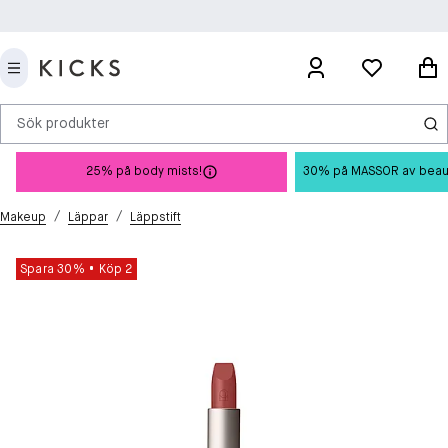
Sök produkter
25% på body mists!
30% på MASSOR av beauty 
/
/
Makeup
Läppar
Läppstift
Spara 30%
Köp 2