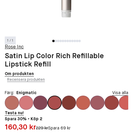
1 / 1
Rose Inc
Satin Lip Color Rich Refillable
Lipstick Refill
Om produkten
Recensera produkten
Färg:
Enigmatic
Visa alla
Testa nu!
Spara 30% • Köp 2
Pris: 160,30 kr
160,30 kr
Original pris:
229 kr
Spara 69 kr