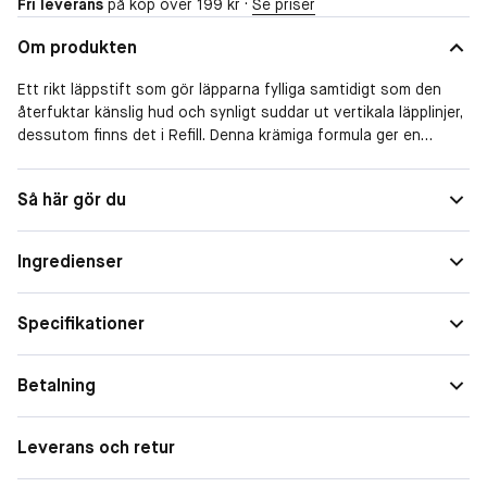
Fri leverans
på köp över 199 kr ·
Se priser
Om produkten
Ett rikt läppstift som gör läpparna fylliga samtidigt som den
återfuktar känslig hud och synligt suddar ut vertikala läpplinjer,
dessutom finns det i Refill. Denna krämiga formula ger en
hållbar och viktlös färg med koncentrerade aktiva ingredienser
– Ett klassiskt läppstift med en hudvårdande twist.
Så här gör du
Kraftfulla ingredienser från växtriket jämnar ut läpparna och
ger ett fylligare utseende, finfördelat natriumhyaluronat
plumpar och E-vitamin skapar en mjuk och smidig finish.
Ingredienser
•Suddar synligt ut utseendet på vertikala läpplinjer
•Rikt och krämigt pigment som fyller läpparna
•Ger ett fastare och fylligare utseende
Specifikationer
•Återfuktar, mjukar upp läpparna och skapar en smidig finish
•Synligt plumpande effekt på läpparna
Betalning
•Detta läppstift har en vass, platt kant för att exakt kunna
markera läppkonturen när du applicerar det
•Vegansk
Leverans och retur