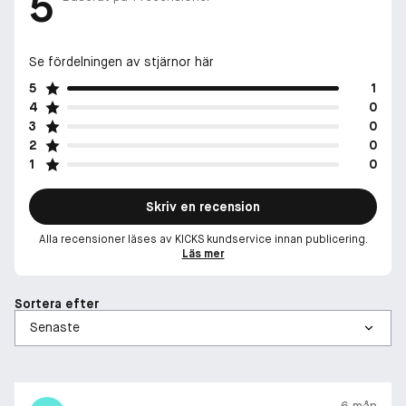
5
Se fördelningen av stjärnor här
5
1
4
0
3
0
2
0
1
0
Skriv en recension
Alla recensioner läses av KICKS kundservice innan publicering.
Läs mer
Sortera efter
6 mån