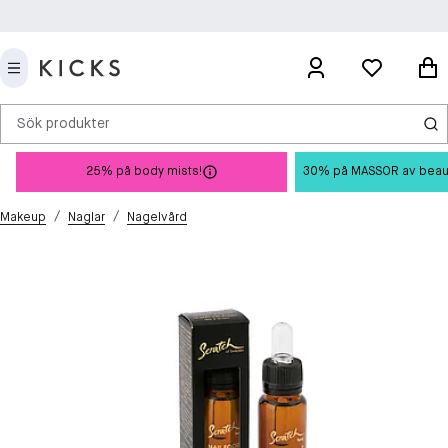
Sök produkter
25% på body mists!
30% på MASSOR av beauty 
/
/
Makeup
Naglar
Nagelvård