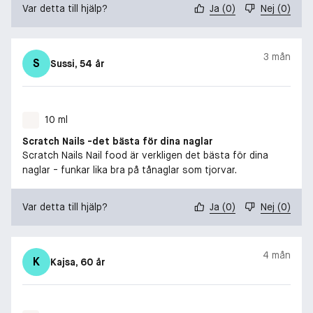
Var detta till hjälp?
Ja
(
0
)
Nej
(
0
)
3 mån
S
Sussi
, 54 år
10 ml
Scratch Nails -det bästa för dina naglar
Scratch Nails Nail food är verkligen det bästa för dina
naglar - funkar lika bra på tånaglar som tjorvar.
Var detta till hjälp?
Ja
(
0
)
Nej
(
0
)
4 mån
K
Kajsa
, 60 år