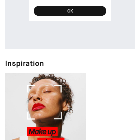
10 ml med pipett
OK
30 ml med pipett
2 ml Brush and Go Penna
PREMIUM HAND AND NAIL CARE
• Friendly Formula • 100% Vegan • Eco Friendly • Long Lasting •
Professional Quality • 100% Natural • Produced in Sweden
Inspiration