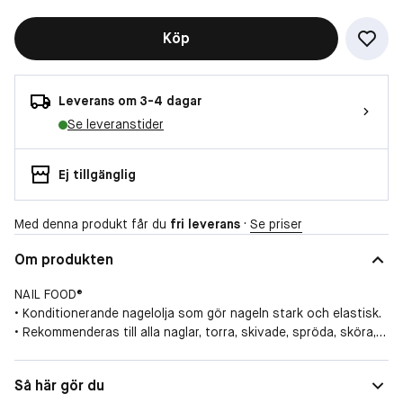
Köp
Leverans om 3-4 dagar
Se leveranstider
Ej tillgänglig
Med denna produkt får du
fri leverans
·
Se priser
Om produkten
NAIL FOOD®
• Konditionerande nagelolja som gör nageln stark och elastisk.
• Rekommenderas till alla naglar, torra, skivade, spröda, sköra,
mjuka och hårda.
• Används på naturliga, konst­gjorda och lackade naglar.
Så här gör du