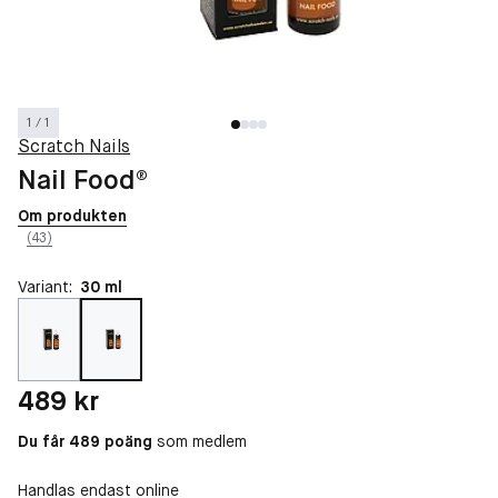
1 / 1
Scratch Nails
Nail Food®
Om produkten
(43)
Variant:
30 ml
Pris: 489 kr
489 kr
Du får 489 poäng
som medlem
Handlas endast online