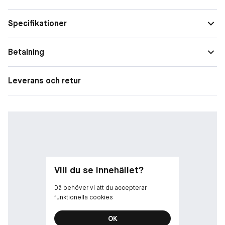
• Skyddande och lugnande mask
Specifikationer
• Stärker upp hudbarriären för ökat skydd
• Återfuktar, dämpar rodnad och har en utjämnande effekt
Betalning
• Passar känslig hud
Leverans och retur
Vill du se innehållet?
Då behöver vi att du accepterar
funktionella cookies
OK