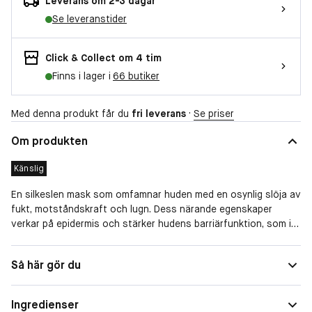
Leverans om 2-3 dagar
Se leveranstider
Click & Collect om 4 tim
Finns i lager i
66 butiker
Med denna produkt får du
fri leverans
·
Se priser
Om produkten
Känslig
En silkeslen mask som omfamnar huden med en osynlig slöja av
fukt, motståndskraft och lugn. Dess närande egenskaper
verkar på epidermis och stärker hudens barriärfunktion, som i
sin tur ger ett ökat skydd samt bibehåller fukt i huden.
Masken dämpar även rodnader och har en utjämnande effekt.
Hudtyp
Känslig
Så här gör du
Den mjuka cremen glider sömlöst på huden och har en direkt
lugnande effekt, medan doften av Koishimaru Silk sveper in alla
sinnen i rofyllt lugn. För den med känslig eller tillfälligt känslig
Ingredienser
hud.