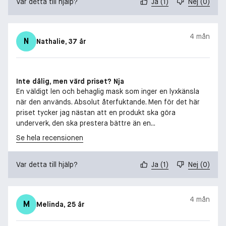
Var detta till hjälp?
Ja
(
1
)
Nej
(
0
)
4 mån
N
Nathalie
, 37 år
Inte dålig, men värd priset? Nja
En väldigt len och behaglig mask som inger en lyxkänsla
när den används. Absolut återfuktande. Men för det här
priset tycker jag nästan att en produkt ska göra
underverk, den ska prestera bättre än en...
Se hela recensionen
Var detta till hjälp?
Ja
(
1
)
Nej
(
0
)
4 mån
M
Melinda
, 25 år