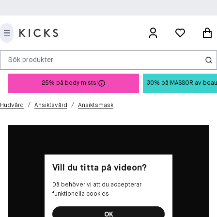
Sök produkter
25% på body mists!
30% på MASSOR av beauty 
/
/
Hudvård
Ansiktsvård
Ansiktsmask
Vill du titta på videon?
Då behöver vi att du accepterar
funktionella cookies
OK