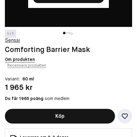
1 / 1
Sensai
Comforting Barrier Mask
Om produkten
Recensera produkten
Variant:
60 ml
Pris: 1 965 kr
1 965 kr
Du får 1965 poäng
som medlem
Köp