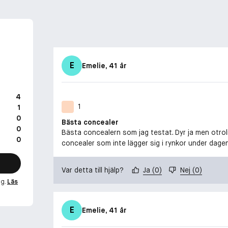
E
Emelie
, 41 år
4
1
1
0
Bästa concealer
0
Bästa concealern som jag testat. Dyr ja men otroli
0
concealer som inte lägger sig i rynkor under dagen
Var detta till hjälp?
Ja
(
0
)
Nej
(
0
)
ng.
Läs
E
Emelie
, 41 år