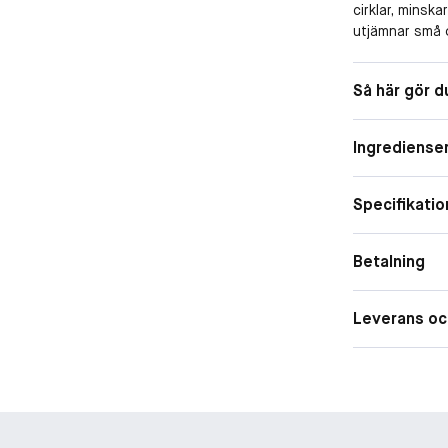
cirklar, minsk
utjämnar små o
Metallhuvudet
kall, kylande 
Så här gör d
som du vill. D
påsar under ög
applikation, en
Ingrediense
Specifikatio
Betalning
Leverans oc