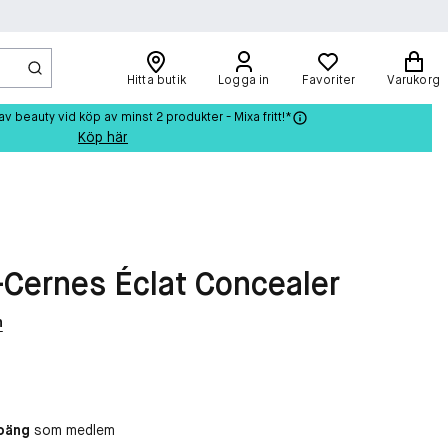
Hitta butik
Logga in
Favoriter
Varukorg
beauty vid köp av minst 2 produkter - Mixa fritt!*
Köp här
Cernes Éclat Concealer
n
poäng
som medlem