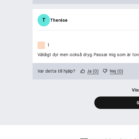
T
Therése
1
Väldigt dyr men också dryg. Passar mig som är torr 
Var detta till hjälp?
Ja
(
0
)
Nej
(
0
)
Vis
S