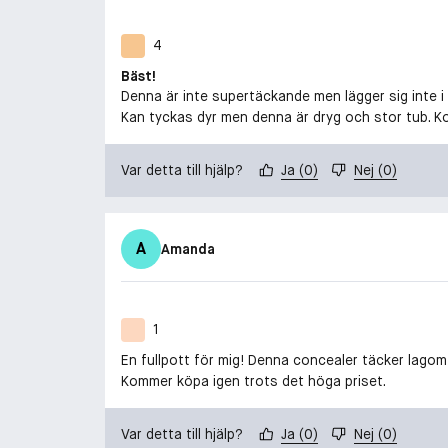
4
Bäst!
Denna är inte supertäckande men lägger sig inte i l
Kan tyckas dyr men denna är dryg och stor tub. K
Var detta till hjälp?
Ja
(
0
)
Nej
(
0
)
A
Amanda
1
En fullpott för mig! Denna concealer täcker lagom my
Kommer köpa igen trots det höga priset.
Var detta till hjälp?
Ja
(
0
)
Nej
(
0
)