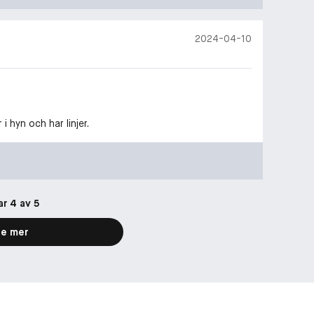
2024-04-10
i hyn och har linjer.
ar 4 av 5
e mer