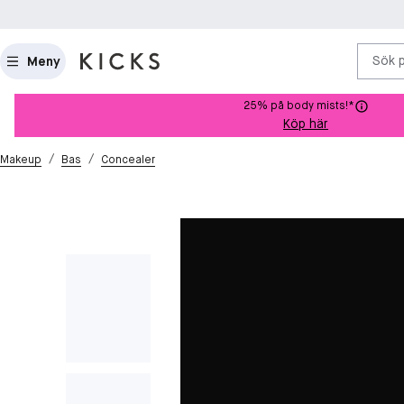
Sök 
Meny
25% på body mists!*
Köp här
/
/
Makeup
Bas
Concealer