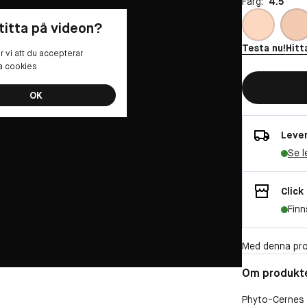
Färg:
4.5
 titta på videon?
Testa nu!
Hitt
 vi att du accepterar
la cookies
OK
Lever
Se l
Click
Finn
Med denna pro
Om produkt
Phyto-Cernes 