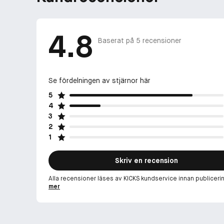
4.8
Baserat på
5
recensioner
Se fördelningen av stjärnor här
5
4
3
2
1
Skriv en recension
Alla recensioner läses av KICKS kundservice innan publiceri
mer