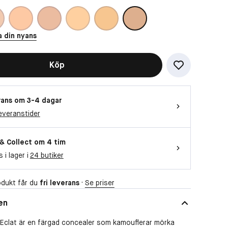
Vill du titta på videon?
a din nyans
Då behöver vi att du accepterar
funktionella cookies
Köp
OK
ans om 3-4 dagar
everanstider
 & Collect om 4 tim
s i lager i
24 butiker
dukt får du
fri leverans
·
Se priser
en
Eclat är en färgad concealer som kamouflerar mörka