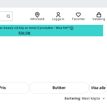
Hitta butik
Logga in
Favoriter
Varukorg
beauty vid köp av minst 2 produkter - Mixa fritt!*
Köp här
Pris
Butiker
Visa alla
Sortering
:
Mest köpta