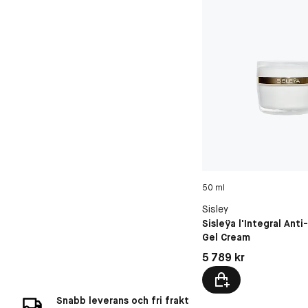
50 ml
Sisley
Sisleÿa l'Integral Ant
Gel Cream
Pris: 5 789 kr
5 789 kr
Snabb leverans och fri frakt