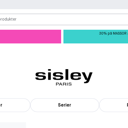
produkter
30% på MASSOR av 
er
Serier