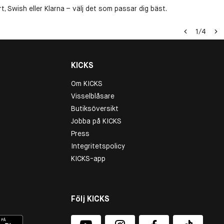
, Swish eller Klarna – välj det som passar dig bäst.
1
/
4
KICKS
Om KICKS
Visselblåsare
Butiksöversikt
Jobba på KICKS
Press
Integritetspolicy
KICKS-app
Följ KICKS