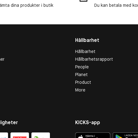
ämta dina produkter i butik
Du kan betala med kort
Hållbarhet
Hållbarhet
er
Hållbarhetsrapport
People
Planet
Product
More
igheter
KICKS-app