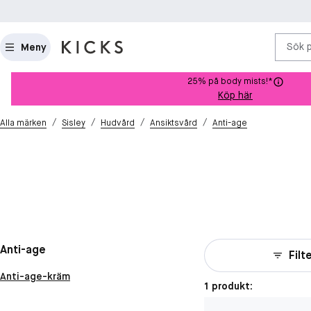
Sök 
Meny
25% på body mists!*
Köp här
/
/
/
/
Alla märken
Sisley
Hudvård
Ansiktsvård
Anti-age
Anti-age
Filt
Anti-age-kräm
1 produkt: