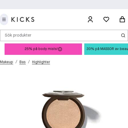
Sök produkter
25% på body mists!
30% på MASSOR av beauty 
/
/
Makeup
Bas
Highlighter