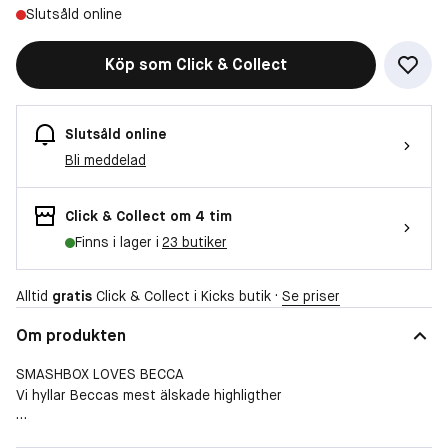
Slutsåld online
Köp som Click & Collect
Slutsåld online
Bli meddelad
Click & Collect om 4 tim
Finns i lager i
23 butiker
Alltid
gratis
Click & Collect i Kicks butik ·
Se priser
Om produkten
SMASHBOX LOVES BECCA
Vi hyllar Beccas mest älskade highligther
En skimrande highligther i krämig formula som efterlämnar