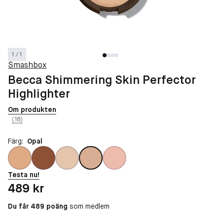
1 / 1
Smashbox
Becca Shimmering Skin Perfector
Highlighter
Om produkten
(18)
Färg:
Opal
Testa nu!
Pris: 489 kr
489 kr
Du får 489 poäng
som medlem