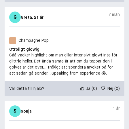
7 mån
G
Greta
, 21 år
Champagne Pop
Otroligt glowig.
Såå vacker highlight om man gillar intensivt glow! Inte för
glittrig heller. Det ända sämre är att om du tappar den i
golvet är det över… Tråkigt att spendera mycket på för
att sedan gå sönder… Speaking from experience 😭.
Var detta till hjälp?
Ja
(
0
)
Nej
(
0
)
1 år
S
Sonja