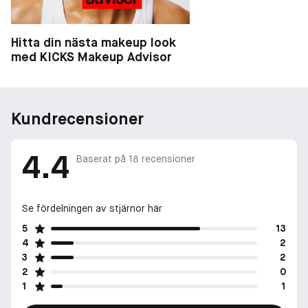
Hitta din nästa makeup look
med KICKS Makeup Advisor
Kundrecensioner
4.4
Baserat på
18
recensioner
Se fördelningen av stjärnor här
5
13
4
2
3
2
2
0
1
1