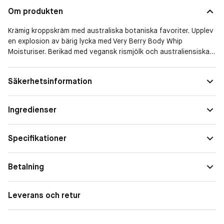
Om produkten
Krämig kroppskräm med australiska botaniska favoriter. Upplev
en explosion av bärig lycka med Very Berry Body Whip
Moisturiser. Berikad med vegansk rismjölk och australiensiska
botaniska extrakt, ger denna återfuktande kräm djup näring,
vilket lämnar din hud fyllig, mjuk och oemotståndligt len,
Säkerhetsinformation
samtidigt som den omsluter dig i en härlig doft av sommarbär.
Ingredienser
Specifikationer
Betalning
Leverans och retur