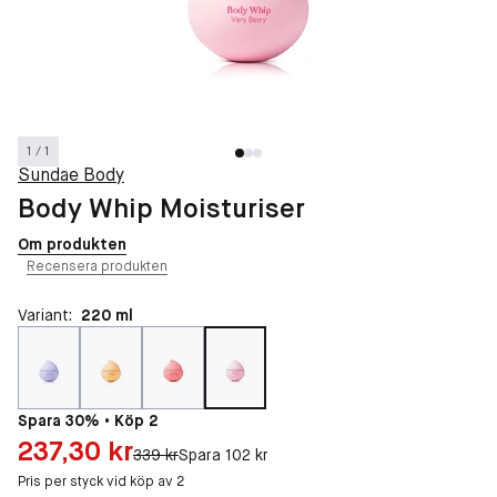
1 / 1
Sundae Body
Body Whip Moisturiser
Om produkten
Recensera produkten
Variant:
220 ml
Spara 30% • Köp 2
Pris: 237,30 kr
237,30 kr
Original pris:
339 kr
Spara 102 kr
Pris per styck vid köp av 2