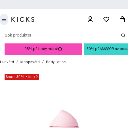
Sök produkter
25% på body mists!
30% på MASSOR av beauty 
/
/
Hudvård
Kroppsvård
Body Lotion
Spara 30%
Köp 2