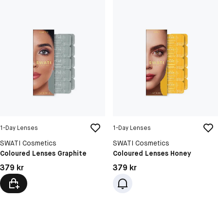
1-Day Lenses
1-Day Lenses
SWATI Cosmetics
SWATI Cosmetics
Coloured Lenses Graphite
Coloured Lenses Honey
Pris: 379 kr
Pris: 379 kr
379 kr
379 kr