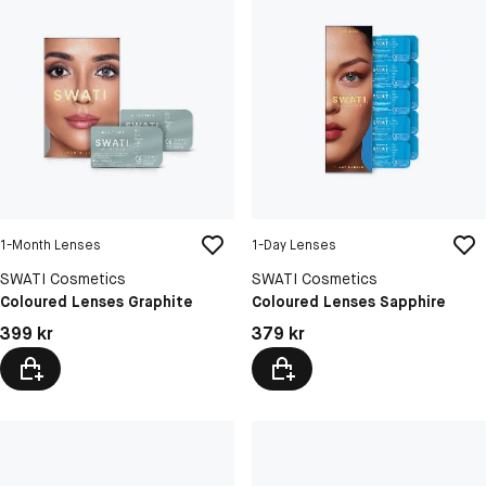
1-Month Lenses
1-Day Lenses
SWATI Cosmetics
SWATI Cosmetics
Coloured Lenses Graphite
Coloured Lenses Sapphire
Pris: 399 kr
Pris: 379 kr
399 kr
379 kr