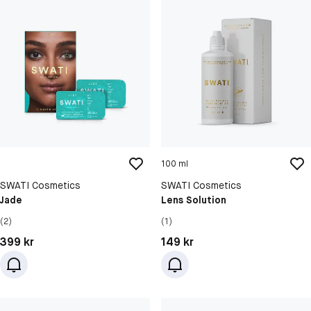
100 ml
SWATI Cosmetics
SWATI Cosmetics
Jade
Lens Solution
(2)
(1)
Pris: 399 kr
Pris: 149 kr
399 kr
149 kr