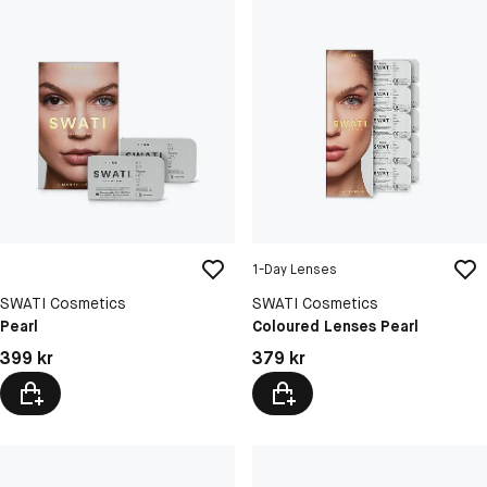
1-Day Lenses
SWATI Cosmetics
SWATI Cosmetics
Pearl
Coloured Lenses Pearl
Pris: 399 kr
Pris: 379 kr
399 kr
379 kr