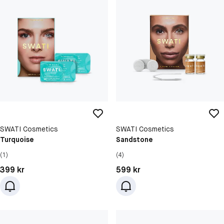
SWATI Cosmetics
SWATI Cosmetics
Turquoise
Sandstone
(1)
(4)
Pris: 399 kr
Pris: 599 kr
399 kr
599 kr