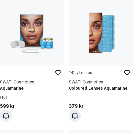
1-Day Lenses
SWATI Cosmetics
SWATI Cosmetics
Aquamarine
Coloured Lenses Aquamarine
(10)
Pris: 599 kr
Pris: 379 kr
599 kr
379 kr