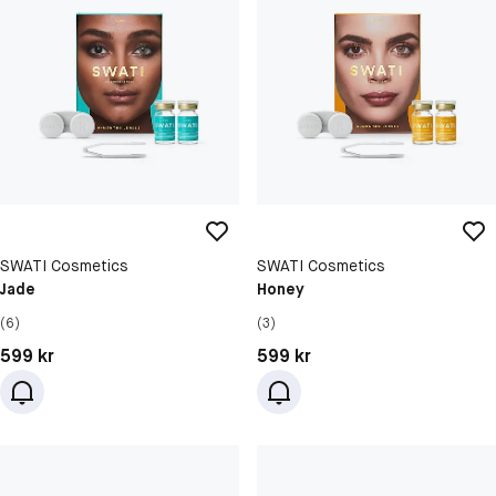
SWATI Cosmetics
SWATI Cosmetics
Jade
Honey
(6)
(3)
Pris: 599 kr
Pris: 599 kr
599 kr
599 kr