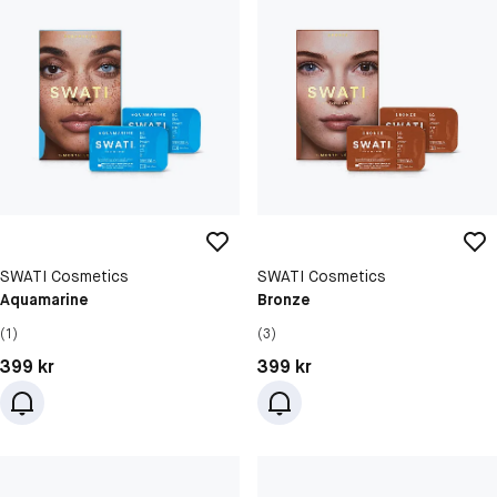
SWATI Cosmetics
SWATI Cosmetics
Aquamarine
Bronze
(1)
(3)
Pris: 399 kr
Pris: 399 kr
399 kr
399 kr