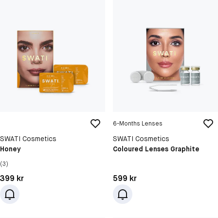
6-Months Lenses
SWATI Cosmetics
SWATI Cosmetics
Honey
Coloured Lenses Graphite
(3)
Pris: 399 kr
Pris: 599 kr
399 kr
599 kr