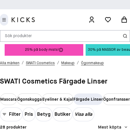
Sök produkter
25% på body mists!
30% på MASSOR av beauty 
/
/
/
Alla märken
SWATI Cosmetics
Makeup
Ögonmakeup
SWATI Cosmetics Färgade Linser
Mascara
Ögonskugga
Eyeliner & Kajal
Färgade Linser
Ögonfransser
Filter
Pris
Betyg
Butiker
Visa alla
28 produkter
Mest köpta