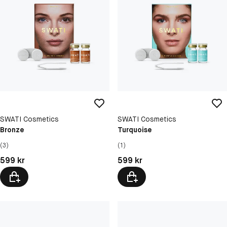
SWATI Cosmetics
SWATI Cosmetics
Bronze
Turquoise
(3)
(1)
Pris: 599 kr
Pris: 599 kr
599 kr
599 kr