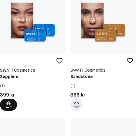
SWATI Cosmetics
SWATI Cosmetics
Sapphire
Sandstone
(1)
(1)
Pris: 399 kr
Pris: 399 kr
399 kr
399 kr