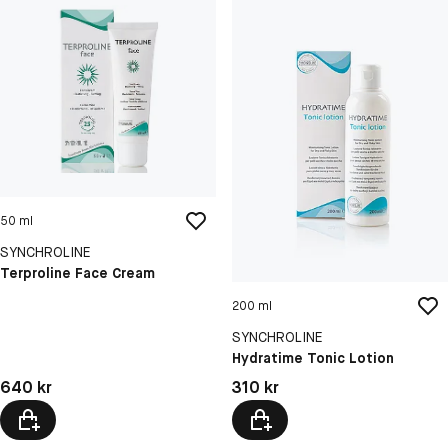
50 ml
SYNCHROLINE
Terproline Face Cream
200 ml
SYNCHROLINE
Hydratime Tonic Lotion
Pris: 640 kr
Pris: 310 kr
640 kr
310 kr