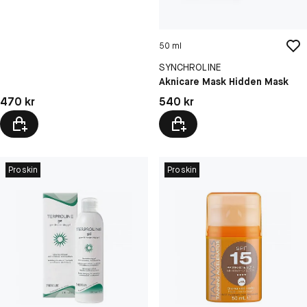
50 ml
SYNCHROLINE
Aknicare Mask Hidden Mask
Pris: 470 kr
Pris: 540 kr
470 kr
540 kr
Proskin
Proskin