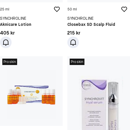
25 ml
50 ml
SYNCHROLINE
SYNCHROLINE
Aknicare Lotion
Closebax SD Scalp Fluid
Pris: 405 kr
Pris: 215 kr
405 kr
215 kr
Proskin
Proskin