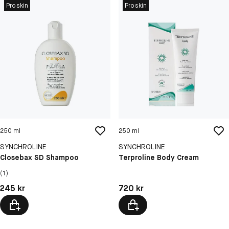
Proskin
Proskin
250 ml
250 ml
SYNCHROLINE
SYNCHROLINE
Closebax SD Shampoo
Terproline Body Cream
(1)
Pris: 245 kr
Pris: 720 kr
245 kr
720 kr