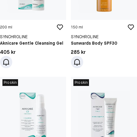
200 ml
150 ml
SYNCHROLINE
SYNCHROLINE
Aknicare Gentle Cleansing Gel
Sunwards Body SPF30
Pris: 405 kr
Pris: 285 kr
405 kr
285 kr
Proskin
Proskin