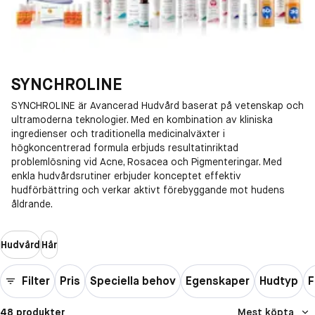
SYNCHROLINE
SYNCHROLINE är Avancerad Hudvård baserat på vetenskap och
ultramoderna teknologier. Med en kombination av kliniska
ingredienser och traditionella medicinalväxter i
högkoncentrerad formula erbjuds resultatinriktad
problemlösning vid Acne, Rosacea och Pigmenteringar. Med
enkla hudvårdsrutiner erbjuder konceptet effektiv
hudförbättring och verkar aktivt förebyggande mot hudens
åldrande.
Hudvård
Hår
Filter
Pris
Speciella behov
Egenskaper
Hudtyp
F
48 produkter
Mest köpta