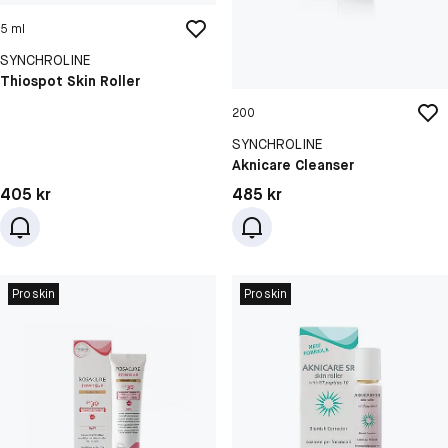
5 ml
SYNCHROLINE
Thiospot Skin Roller
200
SYNCHROLINE
Aknicare Cleanser
Pris: 405 kr
Pris: 485 kr
405 kr
485 kr
Proskin
Proskin