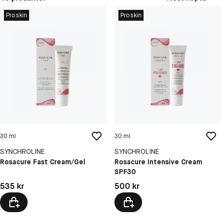
Proskin
Proskin
30 ml
30 ml
SYNCHROLINE
SYNCHROLINE
Rosacure Fast Cream/Gel
Rosacure Intensive Cream
SPF30
Pris: 535 kr
Pris: 500 kr
535 kr
500 kr