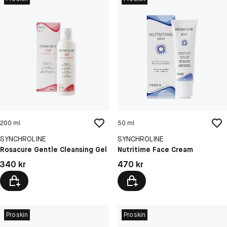
200 ml
50 ml
SYNCHROLINE
SYNCHROLINE
Rosacure Gentle Cleansing Gel
Nutritime Face Cream
Pris: 340 kr
Pris: 470 kr
340 kr
470 kr
Proskin
Proskin