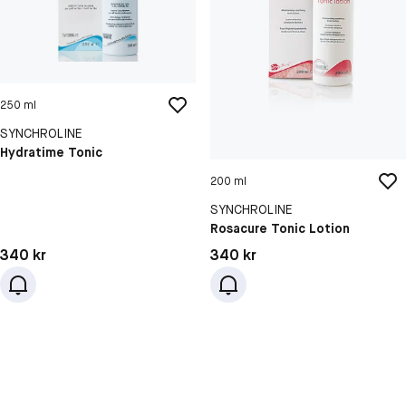
250 ml
SYNCHROLINE
Hydratime Tonic
200 ml
SYNCHROLINE
Rosacure Tonic Lotion
Pris: 340 kr
Pris: 340 kr
340 kr
340 kr