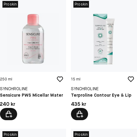
Proskin
Proskin
250 ml
15 ml
SYNCHROLINE
SYNCHROLINE
Sensicure PWS Micellar Water
Terproline Contour Eye & Lip
Pris: 240 kr
Pris: 435 kr
240 kr
435 kr
Proskin
Proskin