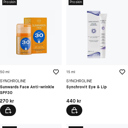
Proskin
Proskin
50 ml
15 ml
SYNCHROLINE
SYNCHROLINE
Sunwards Face Anti-wrinkle
Synchrovit Eye & Lip
SPF30
Pris: 270 kr
Pris: 440 kr
270 kr
440 kr