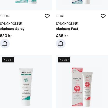
100 ml
30 ml
SYNCHROLINE
SYNCHROLINE
Aknicare Spray
Aknicare Fast
Pris: 520 kr
Pris: 435 kr
520 kr
435 kr
Proskin
Proskin