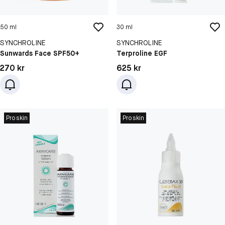
50 ml
30 ml
SYNCHROLINE
SYNCHROLINE
Sunwards Face SPF50+
Terproline EGF
Pris: 270 kr
Pris: 625 kr
270 kr
625 kr
Proskin
Proskin