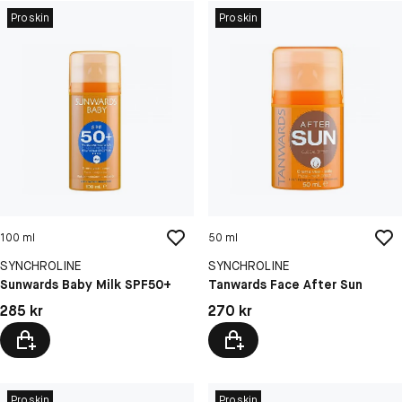
Proskin
Proskin
100 ml
50 ml
SYNCHROLINE
SYNCHROLINE
Sunwards Baby Milk SPF50+
Tanwards Face After Sun
Pris: 285 kr
Pris: 270 kr
285 kr
270 kr
Proskin
Proskin