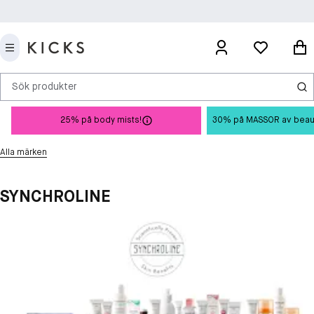
Sök produkter
25% på body mists!
30% på MASSOR av beauty 
Alla märken
SYNCHROLINE