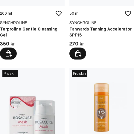
200 ml
50 ml
SYNCHROLINE
SYNCHROLINE
Terproline Gentle Cleansing
Tanwards Tanning Accelerator
Gel
SPF15
Pris: 350 kr
Pris: 270 kr
350 kr
270 kr
Proskin
Proskin