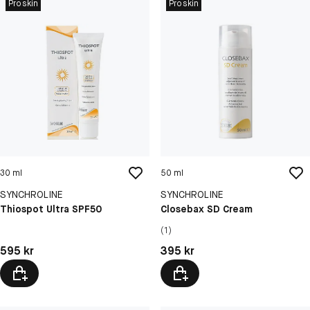
Proskin
Proskin
30 ml
50 ml
SYNCHROLINE
SYNCHROLINE
Thiospot Ultra SPF50
Closebax SD Cream
(1)
Pris: 595 kr
Pris: 395 kr
595 kr
395 kr