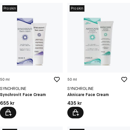
Proskin
Proskin
50 ml
50 ml
SYNCHROLINE
SYNCHROLINE
Synchrovit Face Cream
Aknicare Face Cream
Pris: 655 kr
Pris: 435 kr
655 kr
435 kr