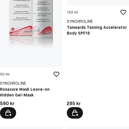
150 ml
SYNCHROLINE
Tanwards Tanning Accelerator
Body SPF15
50 ml
SYNCHROLINE
Rosacure Mask Leave-on
Hidden Gel-Mask
Pris: 590 kr
Pris: 285 kr
590 kr
285 kr