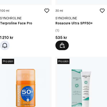
100 ml
30 ml
SYNCHROLINE
SYNCHROLINE
Terproline Face Pro
Rosacure Ultra SPF50+
(1)
Pris: 1 210 kr
Pris: 535 kr
1 210 kr
535 kr
Proskin
Proskin