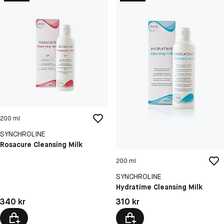
200 ml
SYNCHROLINE
Rosacure Cleansing Milk
200 ml
SYNCHROLINE
Hydratime Cleansing Milk
Pris: 340 kr
Pris: 310 kr
340 kr
310 kr