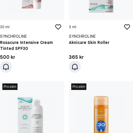
30 ml
5 ml
SYNCHROLINE
SYNCHROLINE
Rosacure Intensive Cream
Aknicare Skin Roller
Tinted SPF30
Pris: 500 kr
Pris: 365 kr
500 kr
365 kr
Proskin
Proskin