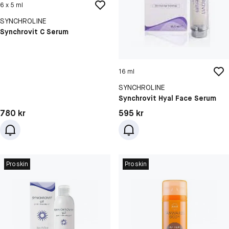
6 x 5 ml
SYNCHROLINE
Synchrovit C Serum
16 ml
SYNCHROLINE
Synchrovit Hyal Face Serum
Pris: 780 kr
Pris: 595 kr
780 kr
595 kr
Proskin
Proskin