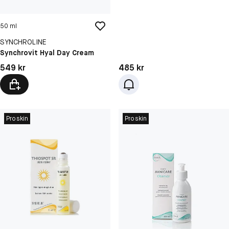
50 ml
SYNCHROLINE
Synchrovit Hyal Day Cream
Pris: 549 kr
Pris: 485 kr
549 kr
485 kr
Proskin
Proskin