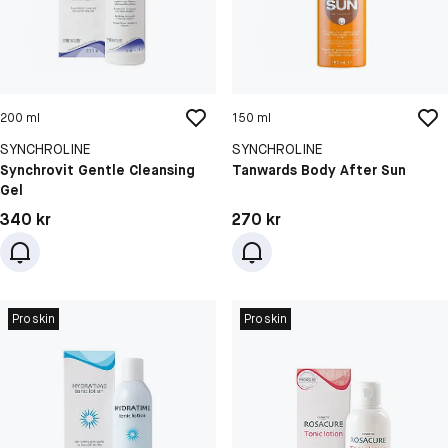
200 ml
150 ml
SYNCHROLINE
SYNCHROLINE
Synchrovit Gentle Cleansing
Tanwards Body After Sun
Gel
Pris: 340 kr
Pris: 270 kr
340 kr
270 kr
Proskin
Proskin