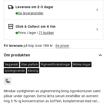
Leverans om 2-3 dagar
Se leveranstider
Click & Collect om 4 tim
Finns i lager i
71 butiker
Fri leverans
på köp över 199 kr ·
Se priser
Om produkten
Veganskt
Utan parfym
Pigmentförändringar
Mörka ringar
Lystergivande
Känslig
Minskar synligheten av pigmentering kring ögonkonturen samt
påsar under ögonen. Detta lätta serum innehåller en extremt
hög 5 %-ig koncentration av koffein, kompletterad med ren
Epigallocatechin Gallatyl Glucoside (EGCG) från gröna teblad.