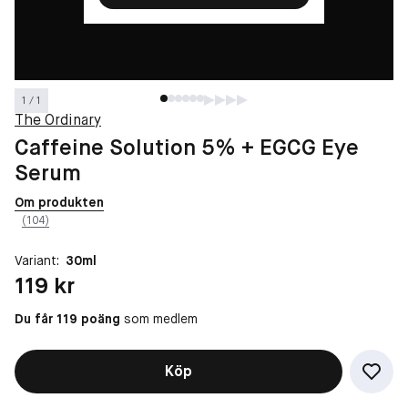
1 / 1
The Ordinary
Caffeine Solution 5% + EGCG Eye
Serum
Om produkten
(104)
Variant:
30ml
Pris: 119 kr
119 kr
Du får 119 poäng
som medlem
Köp