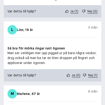
Var detta till hjälp?
Ja
(
1
)
Nej
(
0
)
5 mån
L
Linn
, 19 år
Så bra för mörka ringar runt ögonen
Man ser verkligen mer upp piggad ur på bara några veckor,
dryg också så man ba tar en liten droppen på fingret och
applicerar under ögonen.
Var detta till hjälp?
Ja
(
0
)
Nej
(
1
)
6 mån
M
Marlene
, 47 år