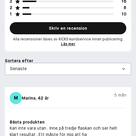
3
16
2
8
1
10
Skriv en recension
Alla recensioner läses av KICKS kundservice innan publicering.
Läs mer
Sortera efter
5 mån
M
Marina
, 42 år
Bästa produkten
Kan inte vara utan . Inne på tredje flaskan och ser helt
klart resultat . Ett måste för mig att ha