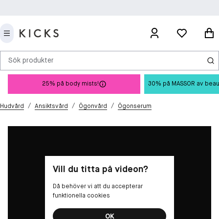
Sök produkter
25% på body mists!
30% på MASSOR av beauty 
/
/
/
Hudvård
Ansiktsvård
Ögonvård
Ögonserum
Vill du titta på videon?
Då behöver vi att du accepterar
funktionella cookies
OK