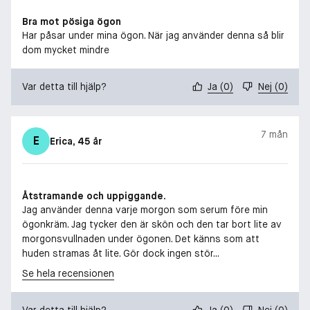
Bra mot pösiga ögon
Har påsar under mina ögon. När jag använder denna så blir
dom mycket mindre
Var detta till hjälp?
Ja
(
0
)
Nej
(
0
)
7 mån
E
Erica
, 45 år
Åtstramande och uppiggande.
Jag använder denna varje morgon som serum före min
ögonkräm. Jag tycker den är skön och den tar bort lite av
morgonsvullnaden under ögonen. Det känns som att
huden stramas åt lite. Gör dock ingen stör...
Se hela recensionen
Var detta till hjälp?
Ja
(
0
)
Nej
(
0
)