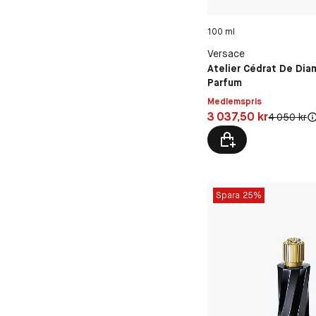
100 ml
Versace
Atelier Cédrat De Dia
Parfum
Medlemspris
Pris: 3 037,50 kr
3 037,50 kr
Original pri
4 050 kr
Spara 25%