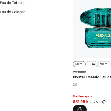
Eau de Toilette
Eau de Cologne
50 ml
30 ml
90 ml
Versace
Crystal Emerald Eau d
(31)
Medlemspris
Pris: 881,25 kr
881,25 kr
Original pris:
1 175 kr