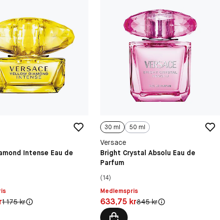
30 ml
50 ml
Versace
iamond Intense Eau de
Bright Crystal Absolu Eau de
Parfum
(14)
is
Medlemspris
25 kr
Pris: 633,75 kr
r
633,75 kr
Original pris:
Original pris:
1 175 kr
845 kr