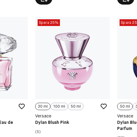
Spara 25%
Spara 2
30 ml
100 ml
50 ml
50 ml
Versace
Versace
 Eau de
Dylan Blush Pink
Dylan Bl
Parfum
(5)