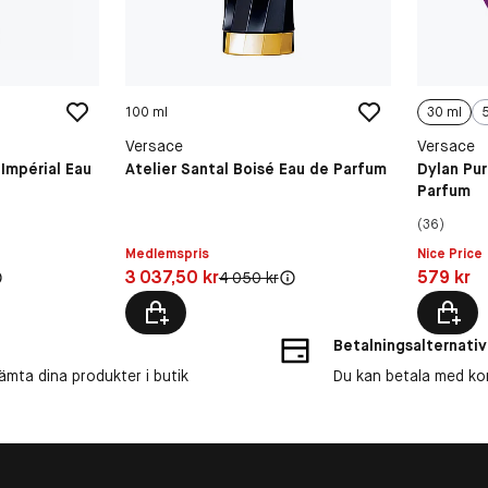
100 ml
30 ml
Versace
Versace
 Impérial Eau
Atelier Santal Boisé Eau de Parfum
Dylan Pu
Parfum
(36)
Medlemspris
Nice Price
Pris: 3 037,50 kr
Pris: 579 
3 037,50 kr
579 kr
s:
Original pris:
4 050 kr
Betalningsalternativ
ämta dina produkter i butik
Du kan betala med kort