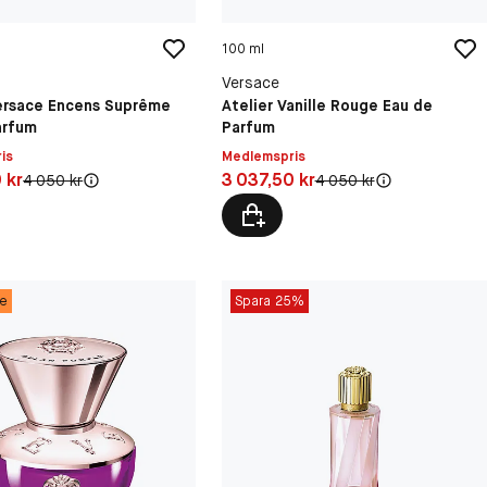
100 ml
Versace
Versace Encens Suprême
Atelier Vanille Rouge Eau de
arfum
Parfum
is
Medlemspris
7,50 kr
Pris: 3 037,50 kr
 kr
3 037,50 kr
Original pris:
Original pris:
4 050 kr
4 050 kr
ce
Spara 25%