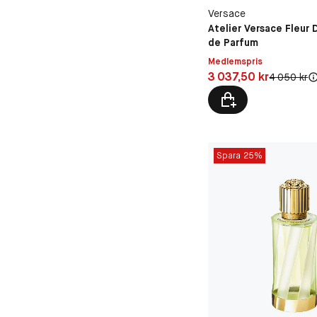
Versace
Atelier Versace Fleur
de Parfum
Medlemspris
Pris: 3 037,50 kr
3 037,50 kr
Original pri
4 050 kr
Spara 25%