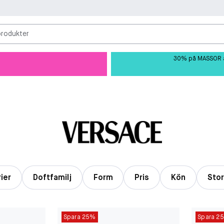
produkter
30% på MASSOR av 
ier
Doftfamilj
Form
Pris
Kön
Stor
Spara 25%
Spara 2