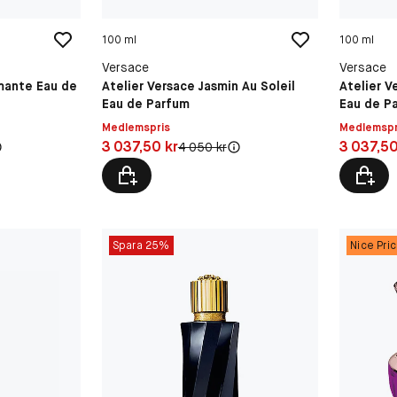
100 ml
100 ml
Versace
Versace
mante Eau de
Atelier Versace Jasmin Au Soleil
Atelier 
Eau de Parfum
Eau de P
Medlemspris
Medlemspr
Pris: 3 037,50 kr
Pris: 3 03
3 037,50 kr
3 037,50
s:
Original pris:
4 050 kr
Spara 25%
Nice Pri