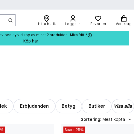
Hitta butik
Logga in
Favoriter
Varukorg
beauty vid köp av minst 2 produkter - Mixa fritt!*
Köp här
lek
Erbjudanden
Betyg
Butiker
Visa alla
Sortering
:
Mest köpta
5%
Spara 25%