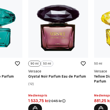
90 ml
50 ml
50 ml
Versace
Versace
e Parfum
Crystal Noir Parfum Eau de Parfum
Yellow D
Parfum
(12)
Medlemspris
Medlemspr
Pris: 1 533,75 kr
Pris: 881,
1 533,75 kr
881,25 k
Original pris:
2 045 kr