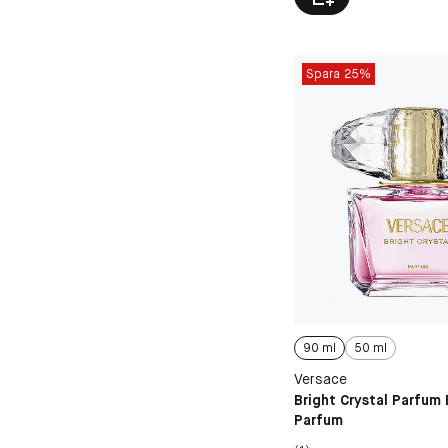
Spara 25%
90 ml
50 ml
Versace
Bright Crystal Parfum
Parfum