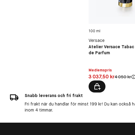
100 ml
Versace
Atelier Versace Tabac
de Parfum
Medlemspris
Pris: 3 037,50 kr
3 037,50 kr
Original pri
4 050 kr
Snabb leverans och fri frakt
Fri frakt när du handlar för minst 199 kr! Du kan också h
inom 4 timmar.