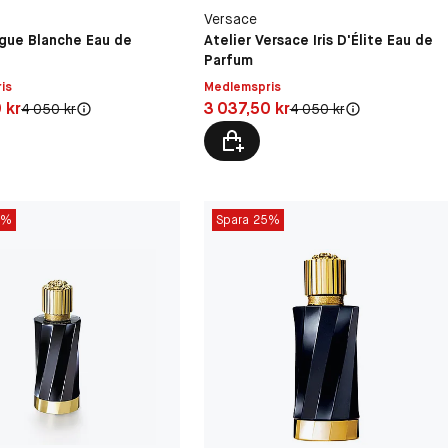
Versace
igue Blanche Eau de
Atelier Versace Iris D'Élite Eau de
Parfum
is
Medlemspris
7,50 kr
Pris: 3 037,50 kr
 kr
3 037,50 kr
Original pris:
Original pris:
4 050 kr
4 050 kr
5%
Spara 25%