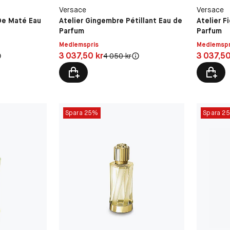
Versace
Versace
 De Maté Eau
Atelier Gingembre Pétillant Eau de
Atelier F
Parfum
Parfum
Medlemspris
Medlemspr
Pris: 3 037,50 kr
Pris: 3 03
3 037,50 kr
3 037,50
s:
Original pris:
4 050 kr
Spara 25%
Spara 2