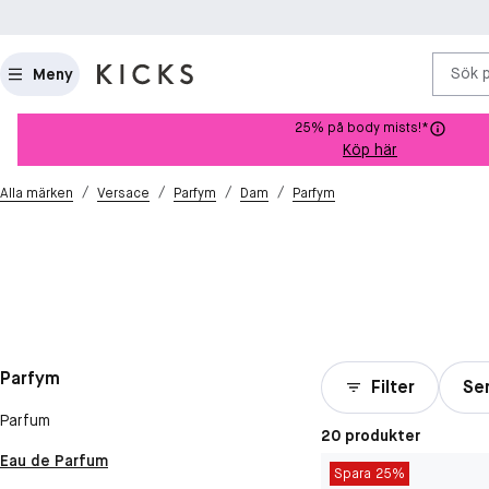
Sök 
Meny
25% på body mists!*
Köp här
/
/
/
/
Alla märken
Versace
Parfym
Dam
Parfym
Parfym
Filter
Ser
Parfum
20 produkter
Eau de Parfum
Spara 25%