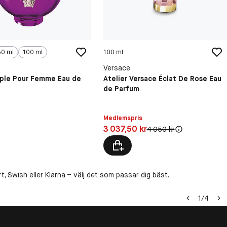
50 ml
100 ml
100 ml
Versace
rple Pour Femme Eau de
Atelier Versace Éclat De Rose Eau
de Parfum
Medlemspris
kr
Pris: 3 037,50 kr
3 037,50 kr
Original pris:
4 050 kr
, Swish eller Klarna – välj det som passar dig bäst.
1
/
4