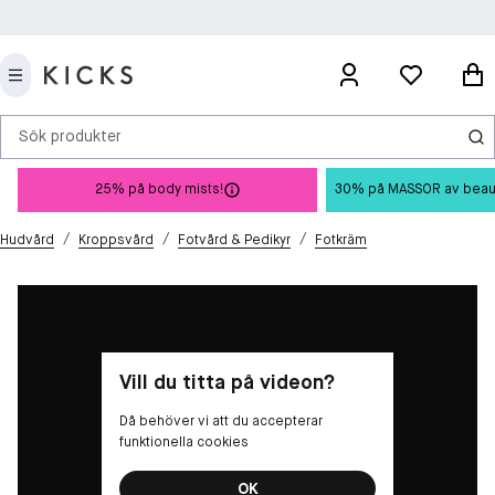
Sök produkter
25% på body mists!
30% på MASSOR av beauty 
/
/
/
Hudvård
Kroppsvård
Fotvård & Pedikyr
Fotkräm
Vill du titta på videon?
Då behöver vi att du accepterar
funktionella cookies
OK