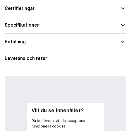
Weledas hudvårdsprodukter är 100 % naturliga, har 0 %
Certifieringar
syntetiskt innehåll och är ekologiskt certifierade av NATRUE.
Weledas produkter Innehåller råvaror som producerats av
tillverkare och odlare med rättvisa levnads- och arbetsvillkor.
Specifikationer
Alla Weledas produkter har märkningen UEBT "SOURCING WITH
RESPECT".
Betalning
Leverans och retur
Vill du se innehållet?
Då behöver vi att du accepterar
funktionella cookies