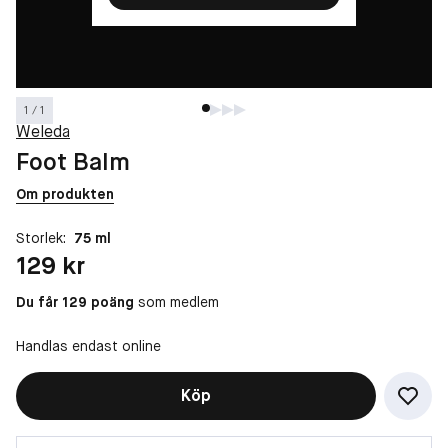
1 / 1
Weleda
Foot Balm
Om produkten
Storlek:
75 ml
Pris: 129 kr
129 kr
Du får 129 poäng
som medlem
Handlas endast online
Köp