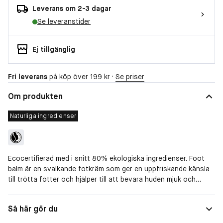
Leverans om 2-3 dagar
Se leveranstider
Ej tillgänglig
Fri leverans
på köp över 199 kr ·
Se priser
Om produkten
Naturliga ingredienser
Ecocertifierad med i snitt 80% ekologiska ingredienser. Foot
balm är en svalkande fotkräm som ger en uppfriskande känsla
till trötta fötter och hjälper till att bevara huden mjuk och
smidig. Innehåller en fin sammansättning av sammandragande
myrraextrakt, lugnande ringblomma och ekologisk olivolja som
Speciella behov
Förhårdnader
Så här gör du
vårdar torra fötter.