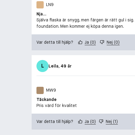
LN9
Nja...
Själva flaska är snygg, men färgen är rätt gul i 
foundation. Men kommer ej köpa denna igen.
Var detta till hjälp?
Ja
(
0
)
Nej
(
0
)
L
Leila
, 49 år
MW9
Täckande
Pris värd för kvalitet
Var detta till hjälp?
Ja
(
0
)
Nej
(
1
)