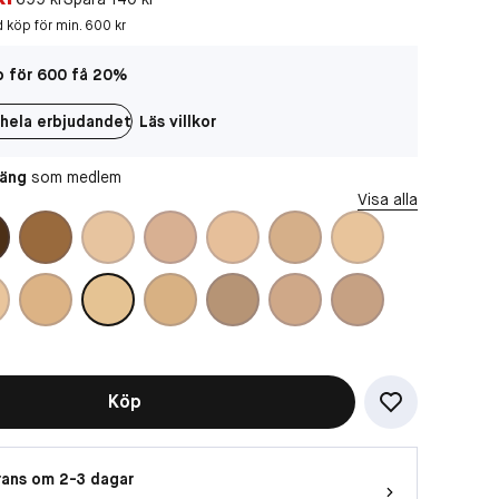
d köp för min. 600 kr
Vill du titta på videon?
 för 600 få 20%
Då behöver vi att du accepterar
funktionella cookies
hela erbjudandet
Läs villkor
OK
oäng
som medlem
Visa alla
Köp
ans om 2-3 dagar