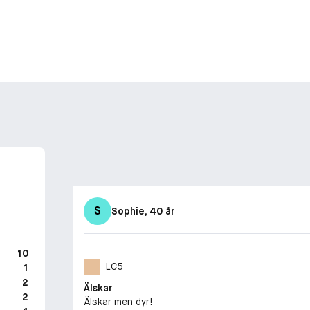
S
Sophie
, 40 år
10
LC5
1
2
Älskar
2
Älskar men dyr!