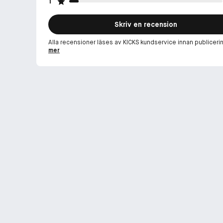
1
Skriv en recension
Alla recensioner läses av KICKS kundservice innan publiceri
mer