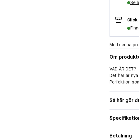
Se l
Click
Finn
Med denna pro
Om produkt
VAD ÄR DET?
Det här är nya
Perfektion som
uppgraderad p
viktlös känsla
Så här gör d
mot-hud-känsl
bar. Den nya f
huden hela dag
Specifikatio
den.
RESULTAT
Betalning