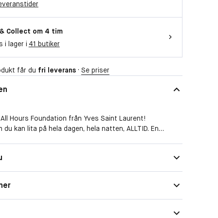
everanstider
 & Collect om 4 tim
s i lager i
41 butiker
dukt får du
fri leverans
·
Se priser
en
 All Hours Foundation från Yves Saint Laurent!
 du kan lita på hela dagen, hela natten, ALLTID. En
rodukt som ger 24 timmars* komplett täckning, en
 och låter huden andas. Upplev en otroligt härlig hud-
u
a med en jämn täckning som känns som om huden vore
ormulan är berikad med hyaluronsyra. Den återfuktar
en och vårdar den – även efter att du har tagit bort
ner