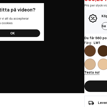
Pris per styck vi
 titta på videon?
Köp
 vi att du accepterar
la cookies
Se 
OK
Du får 560 p
Färg:
LW1
Testa nu!
Lever