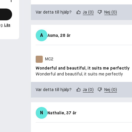
1
Var detta till hjälp?
Ja
(
0
)
Nej
(
0
)
ng.
Läs
A
Asma
, 28 år
MC2
Wonderful and beautiful, it suits me perfectly
Wonderful and beautiful, it suits me perfectly
Var detta till hjälp?
Ja
(
0
)
Nej
(
0
)
N
Nathalie
, 37 år