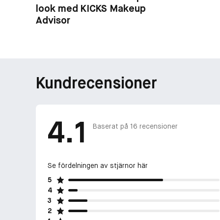
look med KICKS Makeup
Advisor
Kundrecensioner
4.1
Baserat på
16
recensioner
Se fördelningen av stjärnor här
5
4
3
2