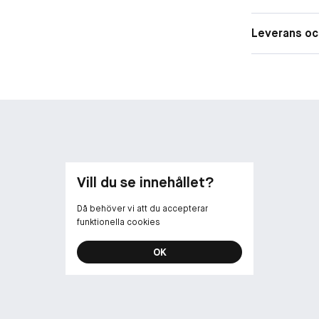
Dokumenterad 
efter bara 2 v
Leverans oc
Till ALL HOURS
Fusing™-tekno
produkten smä
resistens: Sme
en fräsch och 
resultat.
ANVÄNDNING
– Applicera Al
Vill du se innehållet?
att jämna ut 
– Använd dutta
Då behöver vi att du accepterar
– Använd fing
funktionella cookies
att få en mer 
använd en mak
OK
Använd ALL H
rörelser för at
*Konsumenttes