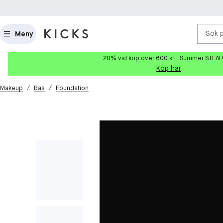
Sök 
Meny
20% vid köp över 600 kr - Summer STEAL
Köp här
/
/
Makeup
Bas
Foundation