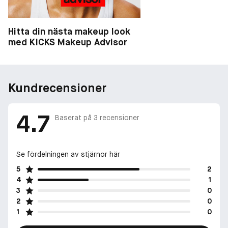
Hitta din nästa makeup look
med KICKS Makeup Advisor
Kundrecensioner
4.7
Baserat på
3
recensioner
Se fördelningen av stjärnor här
5
2
4
1
3
0
2
0
1
0