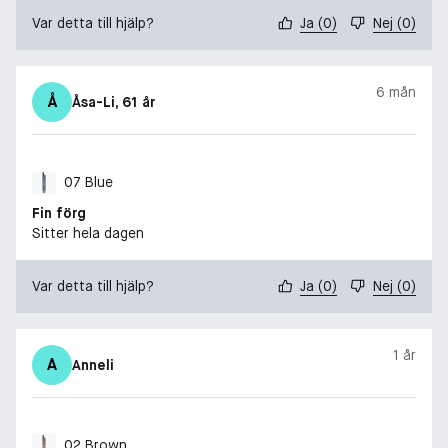
Var detta till hjälp?
Ja
(
0
)
Nej
(
0
)
6 mån
Å
Åsa-Li
, 61 år
07 Blue
Fin förg
Sitter hela dagen
Var detta till hjälp?
Ja
(
0
)
Nej
(
0
)
1 år
A
Anneli
02 Brown