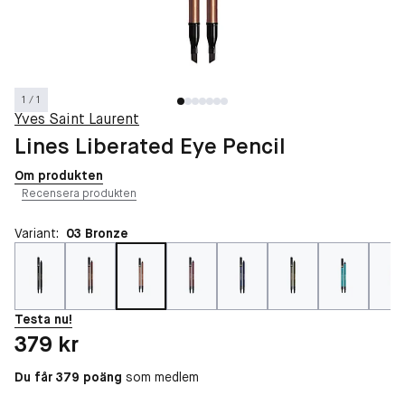
1 / 1
Yves Saint Laurent
Lines Liberated Eye Pencil
Om produkten
Recensera produkten
Variant:
03 Bronze
Testa nu!
Pris: 379 kr
379 kr
Du får 379 poäng
som medlem