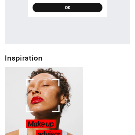
FÖRDELAR FÖR KONSUMENTEN
- Högpigmenterad
OK
- Håller i upp till 24 timmar*
- Vattenfast
- Varken kladdar eller smetar av sig
- Lätt att applicera exakt
- Härlig textur Känns behaglig mot huden hela dagen
*Konsumenttest med 101 personer
Inspiration