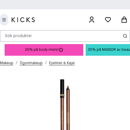
Sök produkter
25% på body mists!
30% på MASSOR av beauty 
/
/
Makeup
Ögonmakeup
Eyeliner & Kajal