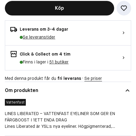
Köp
Leverans om 3-4 dagar
Se leveranstider
Click & Collect om 4 tim
Finns i lager i
51 butiker
Med denna produkt får du
fri leverans
·
Se priser
Om produkten
Vattenfast
LINES LIBERATED – VATTENFAST EYELINER SOM GER EN
FÄRGBOOST I 1ETT ENDA DRAG
Lines Liberated är YSL:s nya eyeliner. Högpigmenterad,
lättapplicerad och håller i upp till 24 timmar*. Smetar inte ut sig.