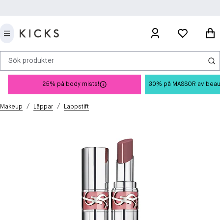
Sök produkter
25% på body mists!
30% på MASSOR av beauty 
/
/
Makeup
Läppar
Läppstift