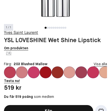
1 / 1
Yves Saint Laurent
YSL LOVESHINE Wet Shine Lipstick
Om produkten
(14)
Färg:
203 Blushed Mallow
Visa alla
Testa nu!
Pris: 519 kr
519 kr
Du får 519 poäng
som medlem
Köp