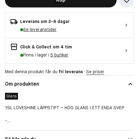
Leverans om 3-4 dagar
Se leveranstider
Click & Collect om 4 tim
Finns i lager i
5 butiker
Med denna produkt får du
fri leverans
·
Se priser
Om produkten
Glans
YSL LOVESHINE LÄPPSTIFT – HÖG GLANS I ETT ENDA SVEP
-
YSL LOVESHINE är ett läppstift med hög glans som ger
Finish
Glans