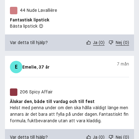
44 Nude Lavallière
Fantastisk lipstick
Bästa lipstick 😊
Var detta till hjälp?
Ja
(
0
)
Nej
(
0
)
7 mån
E
Emelie
, 37 år
206 Spicy Affair
Älskar den, både till vardag och till fest
Helst med penna under om den ska hålla väldigt länge men
annars är det bara att fylla på under dagen. Fantastiskt fin
formula, fuktbevarande utan att vara kladdig.
Var detta till hjälp?
Ja
(
0
)
Nej
(
0
)