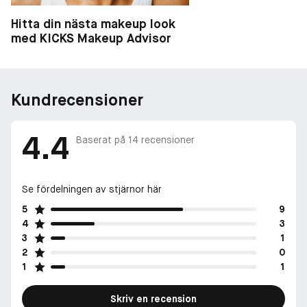
-
Hitta din nästa makeup look
med KICKS Makeup Advisor
HÅLLBARHET
Produkten innehåller fruktkött från fikon som utvunnits hållbart
från YSL Beauty Ourika Community Gardens i Marocko.
Kundrecensioner
4.4
Baserat på
14
recensioner
Se fördelningen av stjärnor här
5
9
4
3
3
1
2
0
1
1
Skriv en recension