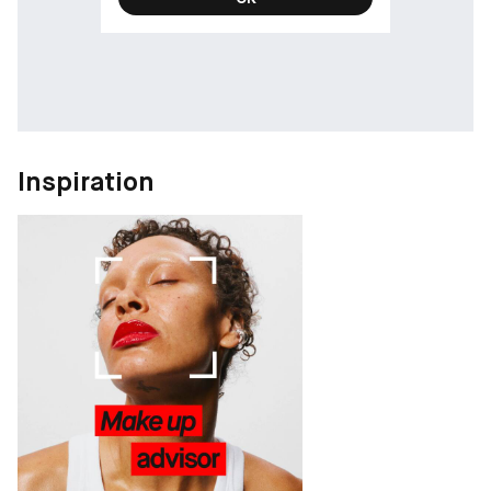
nyanser:
44 Nude Lavalière (tidigare bästsäljaren i Rougé Volupte Shine)
150 Nude Lingerie (tidigare bästsäljaren i Rougé Volupte Shine)
201 Rosewood Blush
Välj din nyans för att uttrycka din personlighet med YSL!
-
Inspiration
FÖRDELAR FÖR KONSUMENTEN
• Synligt mjukare och fräschare läppar
• Lätt att applicera, fördelas jämnt och glider smidigt på
läpparna
• Den vårdande och återfuktande formulan får läpparna att
kännas vårdade och skyddade
-
RESULTAT
Ljusreflekterande semi-transparent wet look finish med
byggbar färgtäckning. Härligt fräscha och glansiga läppar.
Applicera i flera lager för mer glans och färgeffekt.