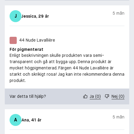
5 mån
J
Jessica
, 29 år
44 Nude Lavallière
För pigmenterat
Enligt beskrivningen skulle produkten vara semi-
transparent och gå att bygga upp. Denna produkt är
mycket högpigmenterad. Färgen 44 Nude Lavallière är
starkt och skrikigt rosa! Jag kan inte rekommendera denna
produkt.
Var detta till hjälp?
Ja
(
0
)
Nej
(
0
)
5 mån
A
Ana
, 41 år