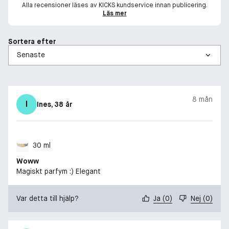
Alla recensioner läses av KICKS kundservice innan publicering.
Läs mer
Sortera efter
8 mån
I
Ines
, 38 år
30 ml
Woww
Magiskt parfym :) Elegant
Var detta till hjälp?
Ja
(
0
)
Nej
(
0
)