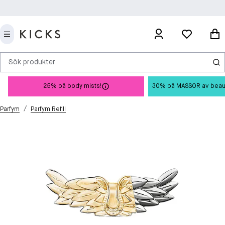
Sök produkter
25% på body mists!
30% på MASSOR av beauty 
/
Parfym
Parfym Refill