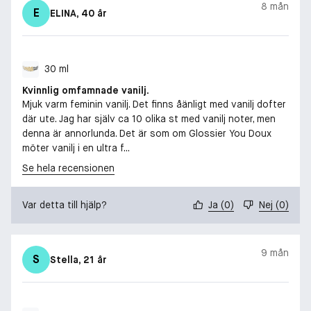
8 mån
E
ELINA
, 40 år
30 ml
Kvinnlig omfamnade vanilj.
Mjuk varm feminin vanilj. Det finns åänligt med vanilj dofter
där ute. Jag har själv ca 10 olika st med vanilj noter, men
denna är annorlunda. Det är som om Glossier You Doux
möter vanilj i en ultra f...
Se hela recensionen
Var detta till hjälp?
Ja
(
0
)
Nej
(
0
)
9 mån
S
Stella
, 21 år