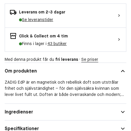
Leverans om 2-3 dagar
Se leveranstider
Click & Collect om 4 tim
Finns i lager i
43 butiker
Med denna produkt får du
fri leverans
·
Se priser
Om produkten
ZADIG EdP är en magnetisk och rebellisk doft som utstrålar
frihet och självständighet – för den självsäkra kvinnan som
lever livet fullt ut. Doften är både överraskande och modern;
svarta och vita sesamfrön skapar en beroendeframkallande
öppning, och det feminina hjärtat strålar av fyllig
Doftfamilj
Träig
Ingredienser
apelsinblomma. Basens sensuella, rostade vanilj blandas med
krämigt sandelträ för en oemotståndlig värme som dröjer sig
kvar. Den unika, vingformade flaskan symboliserar frihet, och
Specifikationer