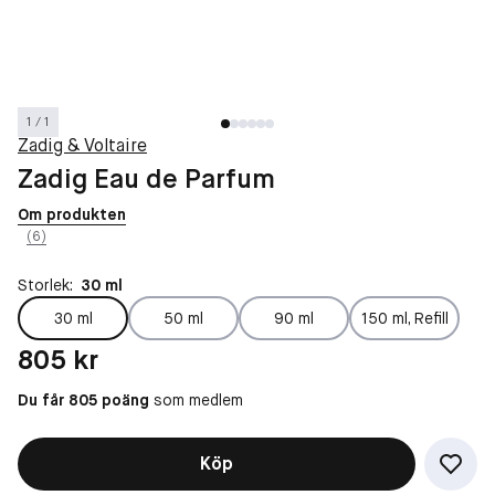
1 / 1
Zadig & Voltaire
Zadig Eau de Parfum
Om produkten
(6)
Storlek:
30 ml
30 ml
50 ml
90 ml
150 ml, Refill
Pris: 805 kr
805 kr
Du får 805 poäng
som medlem
Köp