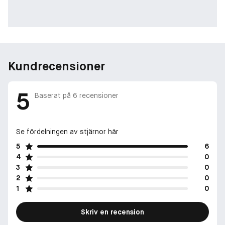
Kundrecensioner
5
Baserat på
6
recensioner
Se fördelningen av stjärnor här
5
6
4
0
3
0
2
0
1
0
Skriv en recension