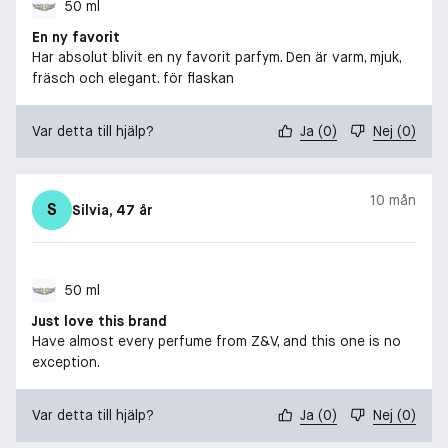
50 ml
En ny favorit
Har absolut blivit en ny favorit parfym. Den är varm, mjuk,
fräsch och elegant. för flaskan
Var detta till hjälp?
Ja
(
0
)
Nej
(
0
)
10 mån
S
Silvia
, 47 år
50 ml
Just love this brand
Have almost every perfume from Z&V, and this one is no
exception.
Var detta till hjälp?
Ja
(
0
)
Nej
(
0
)