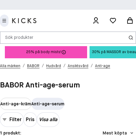
Sök produkter
25% på body mists!
30% på MASSOR av beauty 
/
/
/
/
Alla märken
BABOR
Hudvård
Ansiktsvård
Anti-age
BABOR Anti-age-serum
Anti-age-kräm
Anti-age-serum
Filter
Pris
Visa alla
1 produkt:
Mest köpta