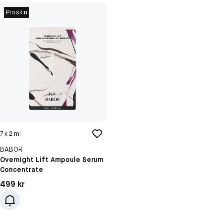
Proskin
7 x 2 ml
BABOR
Overnight Lift Ampoule Serum
Concentrate
Pris: 499 kr
499 kr