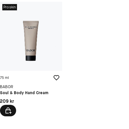
Proskin
75 ml
BABOR
Soul & Body Hand Cream
Pris: 209 kr
209 kr