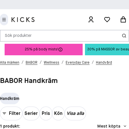
Sök produkter
25% på body mists!
30% på MASSOR av beauty 
/
/
/
/
Alla märken
BABOR
Wellness
Everyday Care
Handvård
BABOR Handkräm
Handkräm
Filter
Serier
Pris
Kön
Visa alla
1 produkt:
Mest köpta