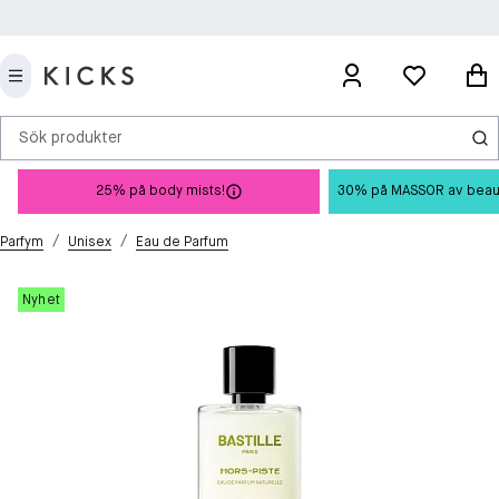
Sök produkter
25% på body mists!
30% på MASSOR av beauty 
/
/
Parfym
Unisex
Eau de Parfum
Nyhet