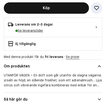
Köp
Leverans om 2-3 dagar
Se leveranstider
Ej tillgänglig
Med denna produkt får du
fri leverans
·
Se priser
Om produkten
UTANFÖR VÄGEN – En doft som går utanför de slagna vägarna:
yrseln av höjd, en slående friskhet, som ett adrenalinrush… Ljus
citrus och vibrerande ingefära kombineras med enbär för en
oväntad friskhetskänsla. En modern och fräck Köln född för
att överraska. En parfym som firar friheten att ta risker,
Så här gör du
utforska nya områden och testa sina gränser med mod och
glans.