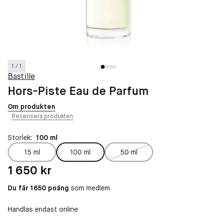
1 / 1
Bastille
Hors-Piste Eau de Parfum
Om produkten
Recensera produkten
Storlek:
100 ml
15 ml
100 ml
50 ml
Pris: 1 650 kr
1 650 kr
Du får 1650 poäng
som medlem
Handlas endast online