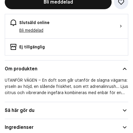
Bli meddelad
Slutsåld online
Bli meddelad
Ej tillgänglig
Om produkten
UTANFÖR VÄGEN – En doft som går utanför de slagna vägarna:
yrseln av höjd, en slående friskhet, som ett adrenalinrush… Ljus
citrus och vibrerande ingefära kombineras med enbär för en
oväntad friskhetskänsla. En modern och fräck Köln född för
att överraska. En parfym som firar friheten att ta risker,
Så här gör du
utforska nya områden och testa sina gränser med mod och
glans.
Ingredienser