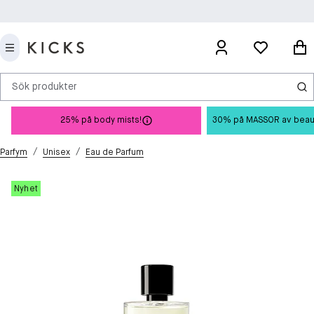
Sök produkter
25% på body mists!
30% på MASSOR av beauty 
/
/
Parfym
Unisex
Eau de Parfum
Nyhet