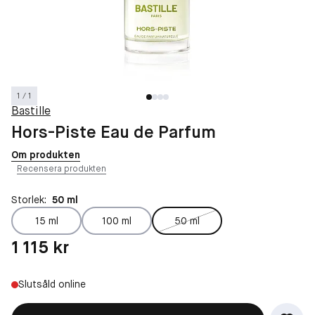
1 / 1
Bastille
Hors-Piste Eau de Parfum
Om produkten
Recensera produkten
Storlek:
50 ml
15 ml
100 ml
50 ml
Pris: 1 115 kr
1 115 kr
Slutsåld online