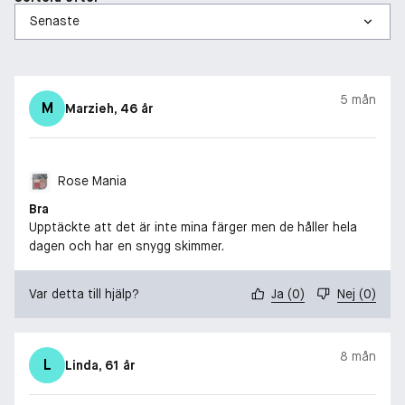
5 mån
M
Marzieh
, 46 år
Rose Mania
Bra
Upptäckte att det är inte mina färger men de håller hela
dagen och har en snygg skimmer.
Var detta till hjälp?
Ja
(
0
)
Nej
(
0
)
8 mån
L
Linda
, 61 år