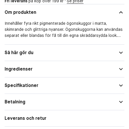
Fri leverans
på köp över 199 kr ·
Se priser
Om produkten
Innehåller fyra rikt pigmenterade ögonskuggor i matta,
skimrande och glittriga nyanser. Ögonskuggorna kan användas
separat eller blandas för få till din egna skräddarsydda look.
Formuleringen, som är extremt enkel att tona ut, är lättjobbad
och håller från morgon till kväll.
Form
Kompakt
Så här gör du
Storlek
Palett
-
Ingredienser
100% Vegansk och tillverkad i Italien.
-
Specifikationer
BeautyAct levererar hudvårdande och multi-funktionell makeup
Betalning
anpassad för en aktiv livsstil. Mania Eyeshadow Quad
innehåller fyra rikt pigmenterade ögonskuggor i matta,
skimrande och glittriga nyanser.
Leverans och retur