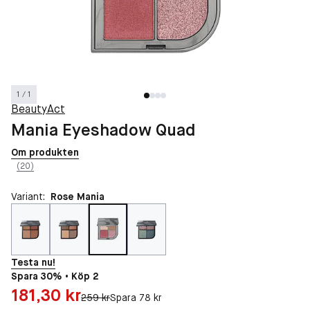
1 / 1
BeautyAct
Mania Eyeshadow Quad
Om produkten
(20)
Variant:
Rose Mania
Testa nu!
Spara 30% • Köp 2
Pris: 181,30 kr
181,30 kr
Original pris:
259 kr
Spara 78 kr