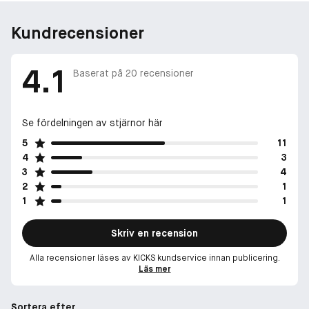
Kundrecensioner
4.1
Baserat på
20
recensioner
Se fördelningen av stjärnor här
5
11
4
3
3
4
2
1
1
1
Skriv en recension
Alla recensioner läses av KICKS kundservice innan publicering.
Läs mer
Sortera efter