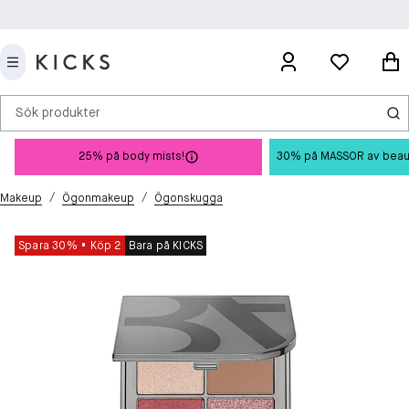
Sök produkter
25% på body mists!
30% på MASSOR av beauty 
/
/
Makeup
Ögonmakeup
Ögonskugga
Spara 30%
Köp 2
Bara på KICKS