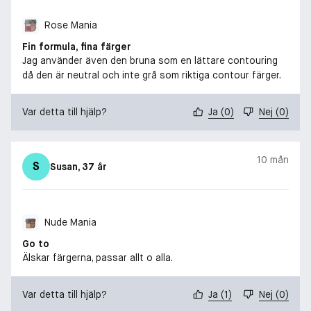
Rose Mania
Fin formula, fina färger
Jag använder även den bruna som en lättare contouring
då den är neutral och inte grå som riktiga contour färger.
Var detta till hjälp?
Ja
(
0
)
Nej
(
0
)
10 mån
S
Susan
, 37 år
Nude Mania
Go to
Älskar färgerna, passar allt o alla.
Var detta till hjälp?
Ja
(
1
)
Nej
(
0
)