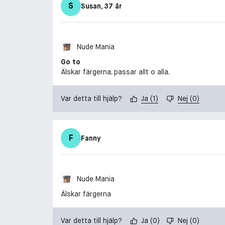
S
Susan
, 37 år
Nude Mania
Go to
Älskar färgerna, passar allt o alla.
Var detta till hjälp?
Ja
(
1
)
Nej
(
0
)
F
Fanny
Nude Mania
Älskar färgerna
Var detta till hjälp?
Ja
(
0
)
Nej
(
0
)