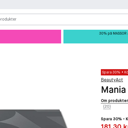
produkter
30% på MASSOR av 
Spara 30%
K
BeautyAct
Mania
Om produkte
(20)
Spara 30% • 
Pris: 181,30 kr
181,30 k