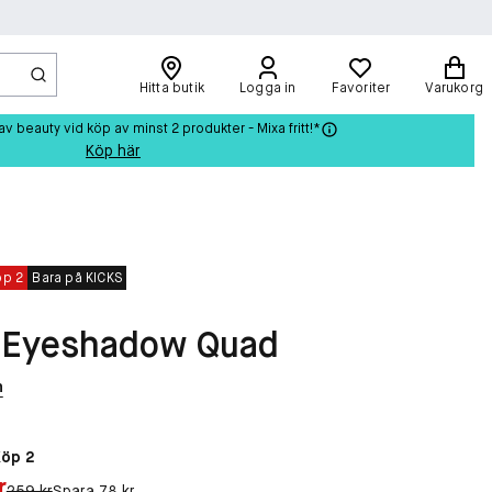
Hitta butik
Logga in
Favoriter
Varukorg
beauty vid köp av minst 2 produkter - Mixa fritt!*
Köp här
öp 2
Bara på KICKS
 Eyeshadow Quad
n
Köp 2
r
Original pris:
259 kr
Spara 78 kr