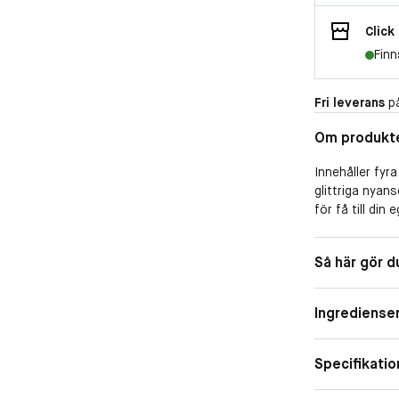
Click
Finn
Fri leverans
på
Om produkt
Innehåller fyr
glittriga nyan
för få till di
enkel att tona 
Så här gör d
-
100% Vegansk o
Ingrediense
-
Specifikatio
BeautyAct lev
anpassad för e