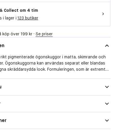
 & Collect om 4 tim
s i lager i
123 butiker
 köp över 199 kr ·
Se priser
en
a rikt pigmenterade ögonskuggor i matta, skimrande och
ser. Ögonskuggorna kan användas separat eller blandas
n egna skräddarsydda look. Formuleringen, som är extremt
ut, är lättjobbad och håller från morgon till kväll.
u
ch tillverkad i Italien.
r
ner
ererar hudvårdande och multi-funktionell makeup
n aktiv livsstil. Mania Eyeshadow Quad innehåller fyra