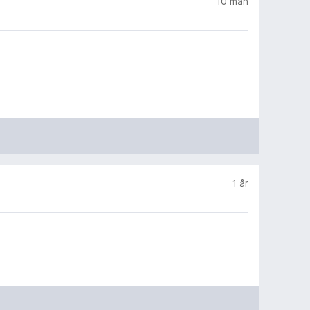
10 mån
1 år