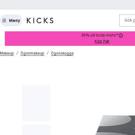
Sök 
Meny
25% på body mists!*
Köp här
/
/
Makeup
Ögonmakeup
Ögonskugga