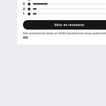
3
2
1
Skriv en recension
Alla recensioner läses av KICKS kundservice innan publiceri
mer