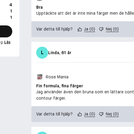
4
Bra
1
Upptäckte att det är inte mina färger men de håll
1
Var detta till hjälp?
Ja
(
0
)
Nej
(
0
)
ng.
Läs
L
Linda
, 61 år
Rose Mania
Fin formula, fina färger
Jag använder även den bruna som en lättare conto
contour färger.
Var detta till hjälp?
Ja
(
0
)
Nej
(
0
)