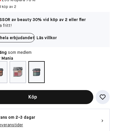
d köp av 2
SOR av beauty 30% vid köp av 2 eller fler
 fritt!
hela erbjudandet
Läs villkor
oäng
som medlem
r Mania
Köp
ans om 2-3 dagar
everanstider