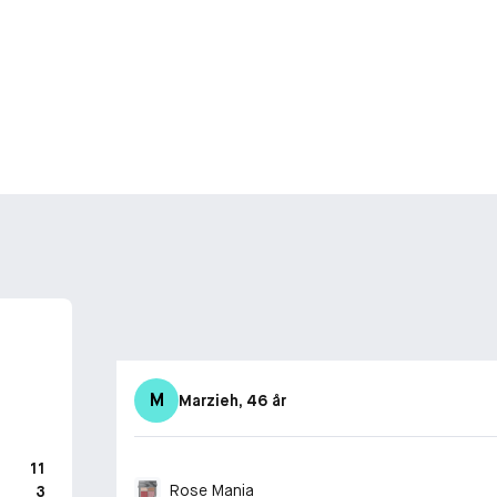
M
Marzieh
, 46 år
11
Rose Mania
3