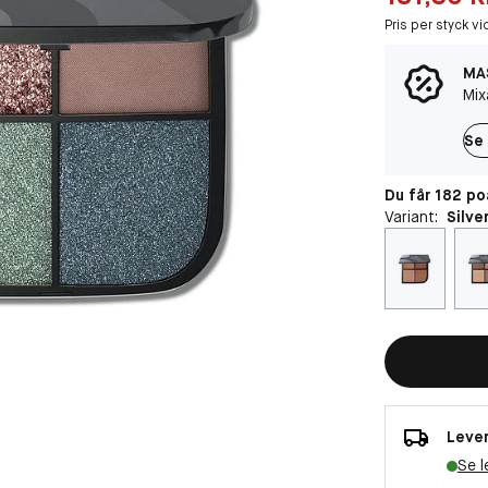
Pris per styck vi
MAS
Mixa
Se 
Du får 182 p
Variant:
Silve
Lever
Se l