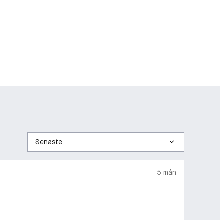
Sortera
efter
5 mån