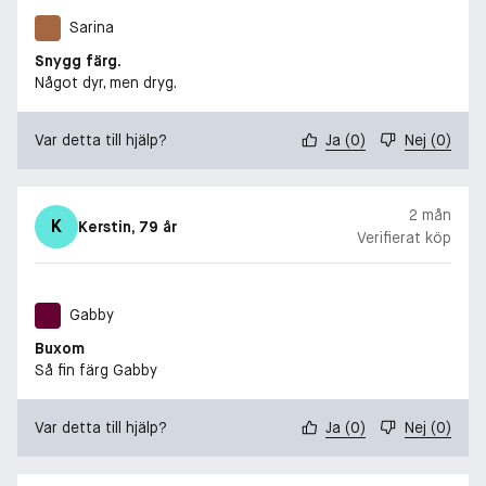
Sarina
Snygg färg.
Något dyr, men dryg.
Var detta till hjälp?
Ja
(
0
)
Nej
(
0
)
2 mån
K
Kerstin
, 79 år
Verifierat köp
Gabby
Buxom
Så fin färg Gabby
Var detta till hjälp?
Ja
(
0
)
Nej
(
0
)