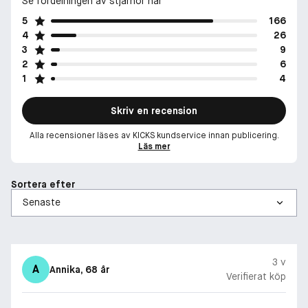
Se fördelningen av stjärnor här
5
166
4
26
3
9
2
6
1
4
Skriv en recension
Alla recensioner läses av KICKS kundservice innan publicering.
Läs mer
Sortera efter
3 v
A
Annika
, 68 år
Verifierat köp