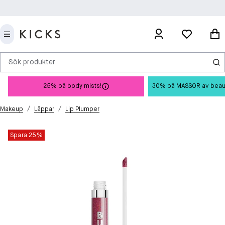
Sök produkter
25% på body mists!
30% på MASSOR av beauty 
/
/
Makeup
Läppar
Lip Plumper
Spara 25%