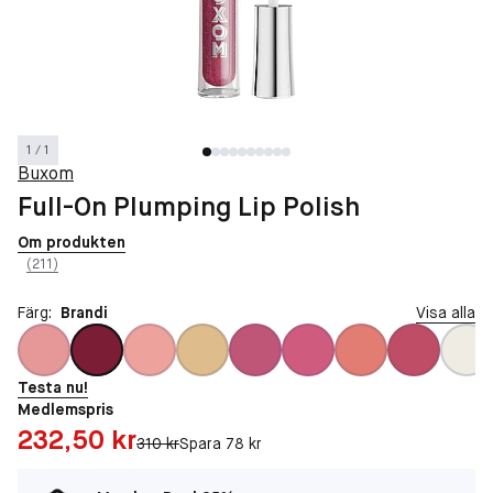
1 / 1
Buxom
Full-On Plumping Lip Polish
Om produkten
(211)
Färg:
Brandi
Visa alla
Testa nu!
Medlemspris
Pris: 232,50 kr
232,50 kr
Original pris:
310 kr
Spara 78 kr