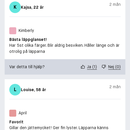
2 mån
K
Kajsa
, 22 år
Kimberly
Bästa läppglanset!
Har 5st olika färger. Blir aldrig besviken. Håller länge och är
otrolig på läpparna
Var detta till hjälp?
Ja
(
1
)
Nej
(
0
)
2 mån
L
Louise
, 58 år
April
Favorit
Gillar den jättemycket! Ger fin lyster. Läpparna känns