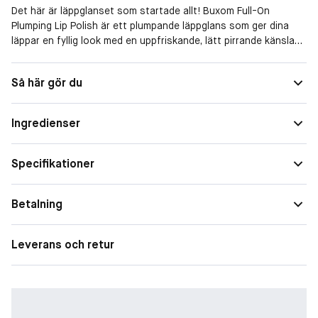
Det här är läppglanset som startade allt! Buxom Full-On
Plumping Lip Polish är ett plumpande läppglans som ger dina
läppar en fyllig look med en uppfriskande, lätt pirrande känsla
och drömmig glans. Plumpande peptider kombineras med E-
vitamin och närande botaniska ingredienser för att framhäva
Så här gör du
läpparnas naturliga volym och samtidigt hålla dem återfuktade,
mjuka och läckra. Använd det som det är för en strålande finish
eller applicera över din favoritläppfärg för extra dimension.
Ingredienser
-
Specifikationer
Välj bland ett brett utbud av nyanser med olika finishar – från
skimrande och pärlemorskimrande till glittrande glam!
Betalning
-
Leverans och retur
Fördelar:
- Ger fantastisk volym och glans med en svalkande, kittlande
känsla.
- Peptidkomplexet plumpar läpparna, medan vitamin A och E ger
långvarig fukt för mjuka och fylliga läppar.