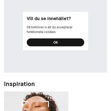
- Skapad med en utsökt doft av sockrad vanilj.
- Välj bland fyra olika finishar: glittrig, pärlemorskimrande,
skimrande, högglansiga.
Vill du se innehållet?
Då behöver vi att du accepterar
funktionella cookies
OK
Inspiration