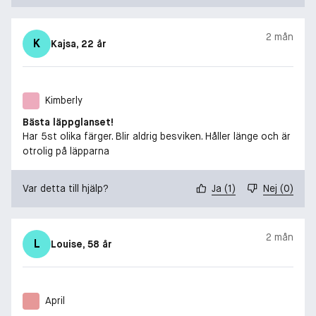
2 mån
K
Kajsa
, 22 år
Kimberly
Bästa läppglanset!
Har 5st olika färger. Blir aldrig besviken. Håller länge och är
otrolig på läpparna
Var detta till hjälp?
Ja
(
1
)
Nej
(
0
)
2 mån
L
Louise
, 58 år
April