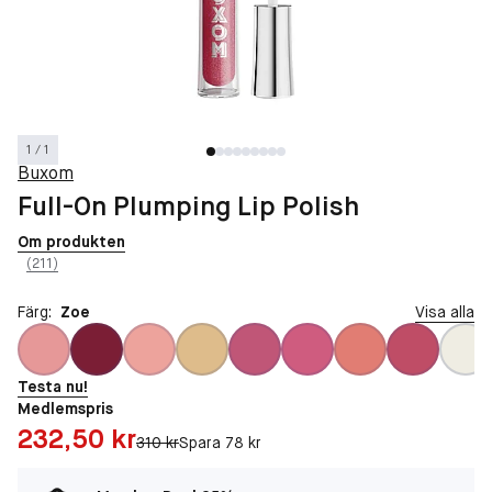
1 / 1
Buxom
Full-On Plumping Lip Polish
Om produkten
(211)
Färg:
Zoe
Visa alla
Testa nu!
Medlemspris
Pris: 232,50 kr
232,50 kr
Original pris:
310 kr
Spara 78 kr