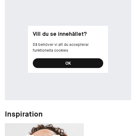
- Peptidkomplexet plumpar läpparna, medan vitamin A och E ger
långvarig fukt för mjuka och fylliga läppar.
- Skapad med en utsökt doft av sockrad vanilj.
- Välj bland fyra olika finishar: glittrig, pärlemorskimrande,
skimrande, högglansiga.
Vill du se innehållet?
Då behöver vi att du accepterar
funktionella cookies
OK
Inspiration