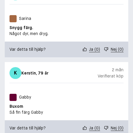
Sarina
Snygg färg.
Något dyr, men dryg.
Var detta till hjälp?
Ja
(
0
)
Nej
(
0
)
2 mån
K
Kerstin
, 79 år
Verifierat köp
Gabby
Buxom
Så fin färg Gabby
Var detta till hjälp?
Ja
(
0
)
Nej
(
0
)