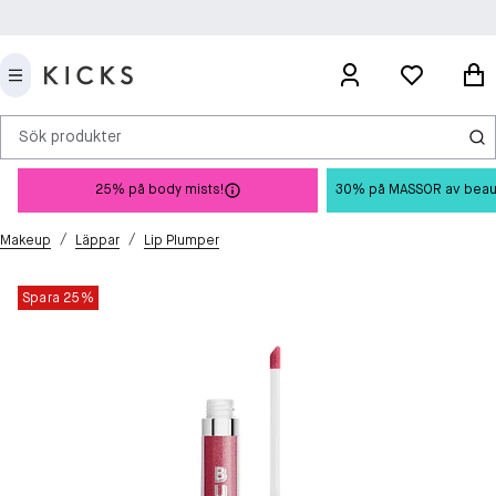
Sök produkter
25% på body mists!
30% på MASSOR av beauty 
/
/
Makeup
Läppar
Lip Plumper
Spara 25%