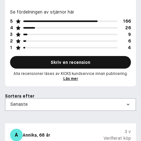
Se fördelningen av stjärnor här
5
166
4
26
3
9
2
6
1
4
Skriv en recension
Alla recensioner läses av KICKS kundservice innan publicering.
Läs mer
Sortera efter
3 v
A
Annika
, 68 år
Verifierat köp