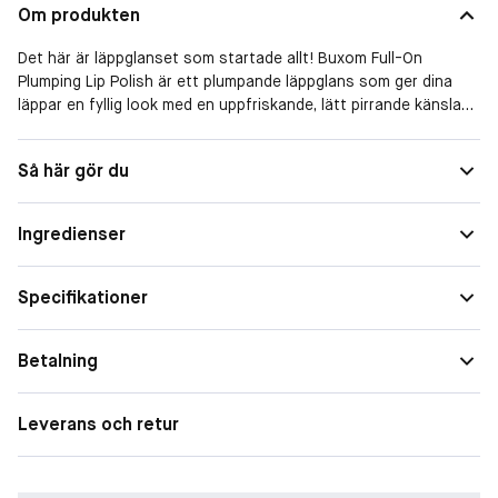
Om produkten
Det här är läppglanset som startade allt! Buxom Full-On
Plumping Lip Polish är ett plumpande läppglans som ger dina
läppar en fyllig look med en uppfriskande, lätt pirrande känsla
och drömmig glans. Plumpande peptider kombineras med E-
vitamin och närande botaniska ingredienser för att framhäva
Så här gör du
läpparnas naturliga volym och samtidigt hålla dem återfuktade,
mjuka och läckra. Använd det som det är för en strålande finish
eller applicera över din favoritläppfärg för extra dimension.
Ingredienser
-
Specifikationer
Välj bland ett brett utbud av nyanser med olika finishar – från
skimrande och pärlemorskimrande till glittrande glam!
Betalning
-
Leverans och retur
Fördelar:
- Ger fantastisk volym och glans med en svalkande, kittlande
känsla.