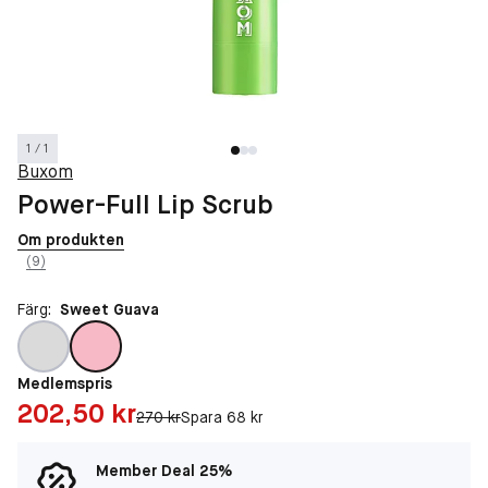
1 / 1
Buxom
Power-Full Lip Scrub
Om produkten
(9)
Färg:
Sweet Guava
Medlemspris
Pris: 202,50 kr
202,50 kr
Original pris:
270 kr
Spara 68 kr
Member Deal 25%