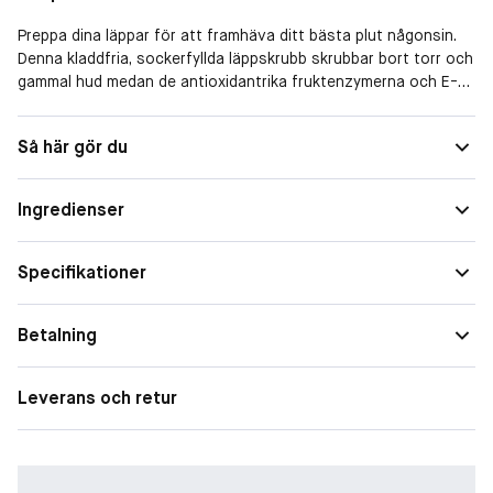
Preppa dina läppar för att framhäva ditt bästa plut någonsin.
Denna kladdfria, sockerfyllda läppskrubb skrubbar bort torr och
gammal hud medan de antioxidantrika fruktenzymerna och E-
vitamin gör läpparna mjuka, lena och redo för dagen.
Så här gör du
-
Fördelar:
Ingredienser
- Sockerblandad läppskrubb i stickformat som skrubbar bort
torr och gamal hud.
- Kladdfri.
Specifikationer
- Härlig tropisk doft.
Betalning
Leverans och retur