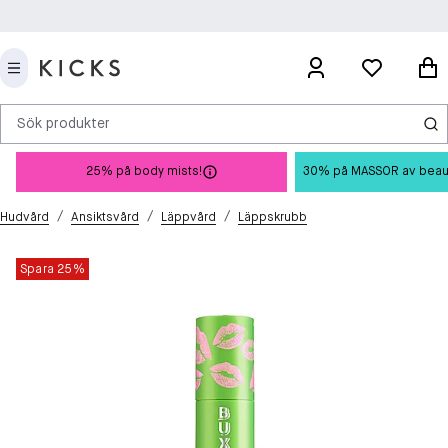
Sök produkter
25% på body mists!
30% på MASSOR av beauty 
/
/
/
Hudvård
Ansiktsvård
Läppvård
Läppskrubb
Spara 25%