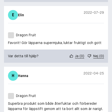
2022-07-29
E
Elin
Dragon Fruit
Favorit! Gör läpparna supermjuka, luktar fruktigt och gott
Var detta till hjälp?
Ja
(
0
)
Nej
(
0
)
2022-04-25
H
Hanna
Dragon Fruit
Superbra produkt som både återfuktar och förbereder
läpparna för läppstift genom att ta bort allt som är narigt.