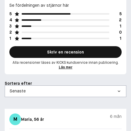
Se fördelningen av stjärnor här
5
5
4
2
3
1
2
0
1
1
Skriv en recension
Alla recensioner läses av KICKS kundservice innan publicering.
Läs mer
Sortera efter
6 mån
M
Maria
, 56 år