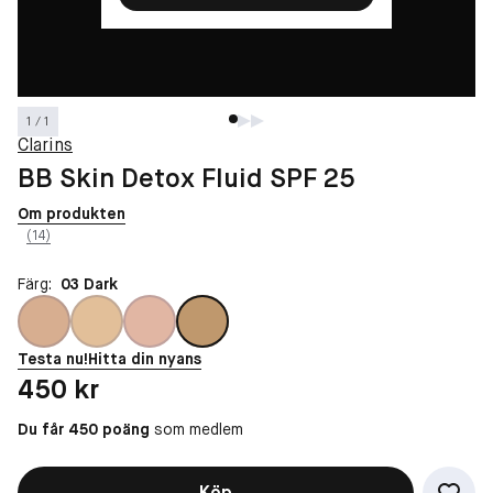
1 / 1
Clarins
BB Skin Detox Fluid SPF 25
Om produkten
(14)
Färg:
03 Dark
Testa nu!
Hitta din nyans
Pris: 450 kr
450 kr
Du får 450 poäng
som medlem
Köp