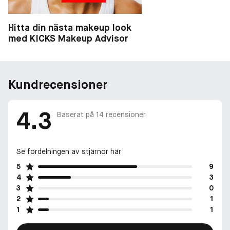
Hitta din nästa makeup look
med KICKS Makeup Advisor
Kundrecensioner
4.3
Baserat på
14
recensioner
Se fördelningen av stjärnor här
5
9
4
3
3
0
2
1
1
1