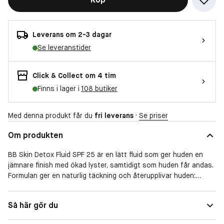
Leverans om 2-3 dagar
Se leveranstider
Click & Collect om 4 tim
Finns i lager i
108 butiker
Med denna produkt får du
fri leverans
·
Se priser
Om produkten
BB Skin Detox Fluid SPF 25 är en lätt fluid som ger huden en
jämnare finish med ökad lyster, samtidigt som huden får andas.
Formulan ger en naturlig täckning och återupplivar huden:
huden balanseras, återfuktas och skyddas mot föroreningar –
för en mer välmående hud med hälsosamt glow!
Så här gör du
Dermatologiskt testad, icke-komedogen och innehåller Clarins
exklusiva Anti-Pollution Complex.