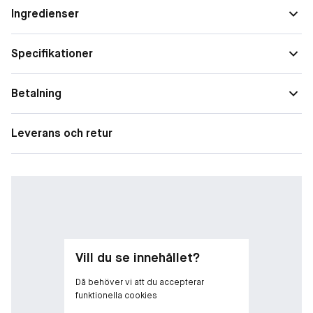
Ingredienser
• Färgad fluid med SPF 25
• Jämnar ut huden och ger ökat glow
• Återupplivar huden
Specifikationer
• Låter huden andas
Betalning
Leverans och retur
Vill du se innehållet?
Då behöver vi att du accepterar
funktionella cookies