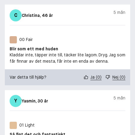
5 mån
C
Christina
, 46 år
00 Fair
Blir som ett med huden
Kladdar inte, täpper inte till, täcker lite lagom. Dryg. Jag som
får finnar av det mesta, får inte en enda av denna.
Var detta till hjälp?
Ja
(
0
)
Nej
(
0
)
5 mån
Y
Yasmin
, 30 år
01 Light
Så fint det och fantastiskt