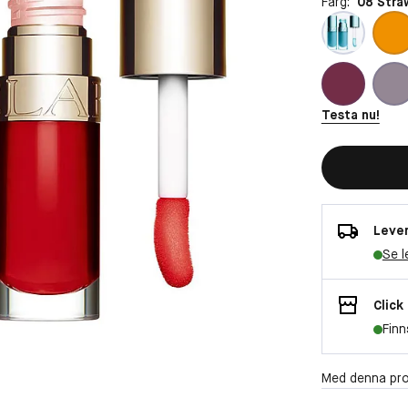
Färg:
08 Stra
Testa nu!
Lever
Se l
Click
Finn
Med denna pro