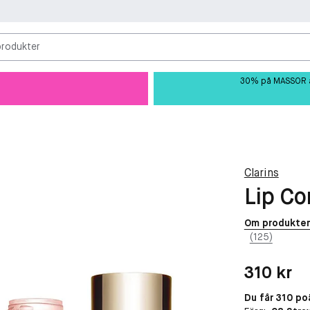
produkter
30% på MASSOR av 
Clarins
Lip Co
Om produkte
(125)
Pris: 310 kr
310 kr
Du får 310 po