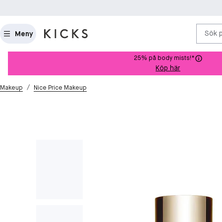
Sök 
Meny
25% på body mists!*
Köp här
/
Makeup
Nice Price Makeup