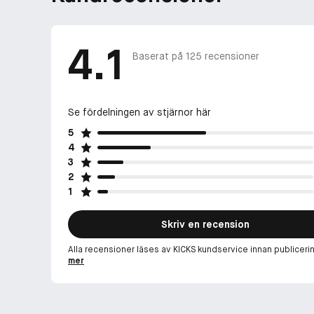
4.1
Baserat på
125
recensioner
Se fördelningen av stjärnor här
5
4
3
2
1
Skriv en recension
Alla recensioner läses av KICKS kundservice innan publiceri
mer