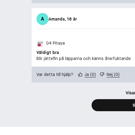
A
Amanda
, 18 år
04 Pitaya
Väldigt bra
Blir jättefin på läpparna och känns återfuktande
Var detta till hjälp?
Ja
(
0
)
Nej
(
0
)
Visa
S