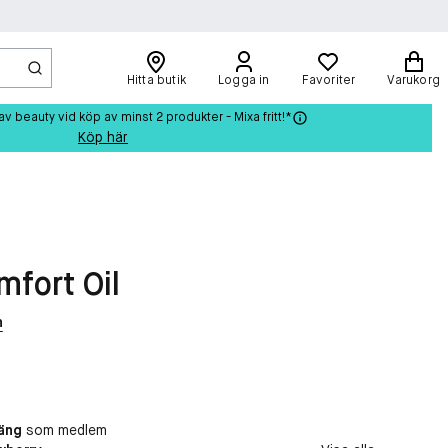
Hitta butik
Logga in
Favoriter
Varukorg
beauty vid köp av minst 2 produkter - Mixa fritt!*
Köp här
mfort Oil
n
äng
som medlem