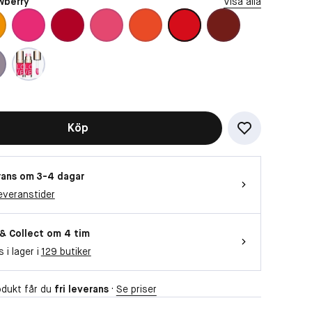
wberry
Visa alla
Köp
ans om 3-4 dagar
everanstider
 & Collect om 4 tim
s i lager i
129 butiker
dukt får du
fri leverans
·
Se priser