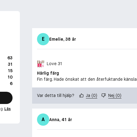
E
Emelie
, 38 år
63
Love 31
31
15
Härlig färg
10
Fin färg. Hade önskat att den återfuktande känslan
6
Var detta till hjälp?
Ja
(
0
)
Nej
(
0
)
ng.
Läs
A
Anna
, 41 år