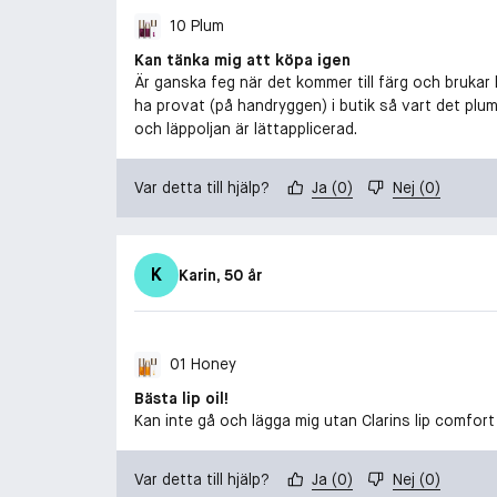
10 Plum
Kan tänka mig att köpa igen
Är ganska feg när det kommer till färg och brukar h
ha provat (på handryggen) i butik så vart det plum
och läppoljan är lättapplicerad.
Var detta till hjälp?
Ja
(
0
)
Nej
(
0
)
K
Karin
, 50 år
01 Honey
Bästa lip oil!
Kan inte gå och lägga mig utan Clarins lip comfor
Var detta till hjälp?
Ja
(
0
)
Nej
(
0
)