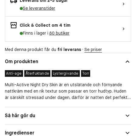
Leverans om 2-3 dagar
Se leveranstider
Click & Collect om 4 tim
Finns i lager i
80 butiker
Med denna produkt får du
fri leverans
·
Se priser
Om produkten
Anti-age
Återfuktande
Lystergivande
Torr
Multi-Active Night Dry Skin är en utslätande och förnyande
nattkräm med en rik textur som passar en torr hudtyp. Huden
är särskilt stressad under dagen, därför är natten det perfekta
tillfället för att främja dess förnyelse. Denna
förnyelseboostande nattkräm, med 92% naturliga ingredienser,
Hudtyp
Torr
Så här gör du
är berikad med Skin Charger Complex – en kraftfull duo av
Egenskaper
Återfuktande, Lystergivande
niacinamid och martornsextrakt – som hjälper till att reducera
ens första synliga ålderstecken. Hudbarriärens funktion stärks,
Ingredienser
Speciella behov
Anti-age
huden får förnyad lyster och ens ungdomliga utseende