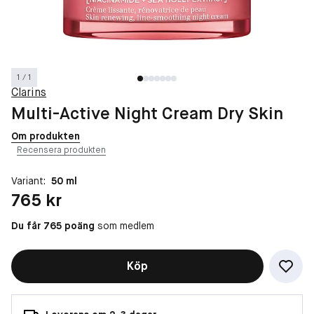
1 / 1
Clarins
Multi-Active Night Cream Dry Skin
Om produkten
Recensera produkten
Variant:
50 ml
Pris: 765 kr
765 kr
Du får 765 poäng
som medlem
Köp