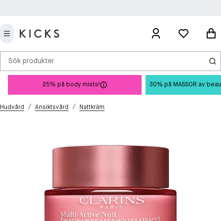
Sök produkter
25% på body mists!
30% på MASSOR av beauty 
/
/
Hudvård
Ansiktsvård
Nattkräm