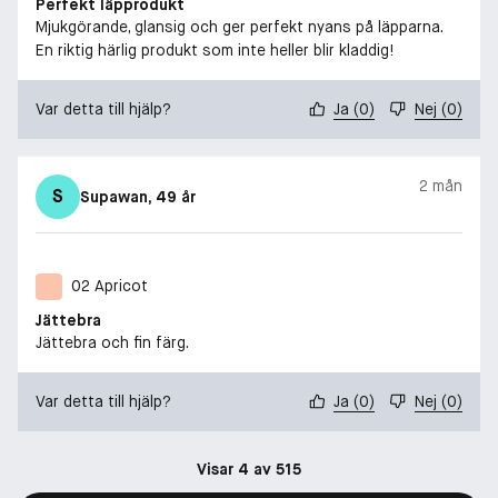
Perfekt läpprodukt
Mjukgörande, glansig och ger perfekt nyans på läpparna.
En riktig härlig produkt som inte heller blir kladdig!
Var detta till hjälp?
Ja
(
0
)
Nej
(
0
)
2 mån
S
Supawan
, 49 år
02 Apricot
Jättebra
Jättebra och fin färg.
Var detta till hjälp?
Ja
(
0
)
Nej
(
0
)
Visar 4 av 515