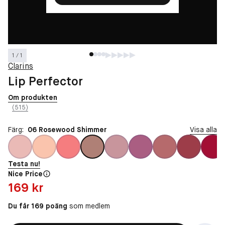
1 / 1
Clarins
Lip Perfector
Om produkten
(515)
Färg:
06 Rosewood Shimmer
Visa alla
Testa nu!
Nice Price
Pris: 169 kr
169 kr
Du får 169 poäng
som medlem