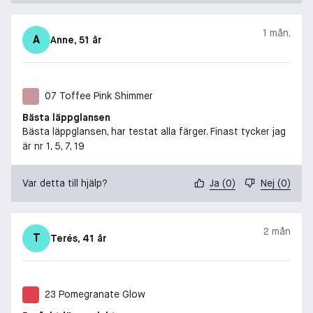
1 mån.
A
Anne
, 51 år
07 Toffee Pink Shimmer
Bästa läppglansen
Bästa läppglansen, har testat alla färger. Finast tycker jag
är nr 1, 5, 7, 19
Var detta till hjälp?
Ja
(
0
)
Nej
(
0
)
2 mån
T
Terés
, 41 år
23 Pomegranate Glow