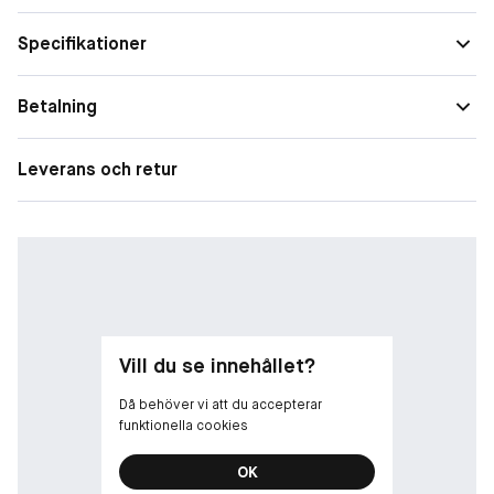
Egenskaper
Återfuktande, Vårdande, Utfyllande
effekt
Specifikationer
Form
Flytande
Betalning
Finish
Glans
Täckningsgra
Lätt
Leverans och retur
d
Vill du se innehållet?
Då behöver vi att du accepterar
funktionella cookies
OK