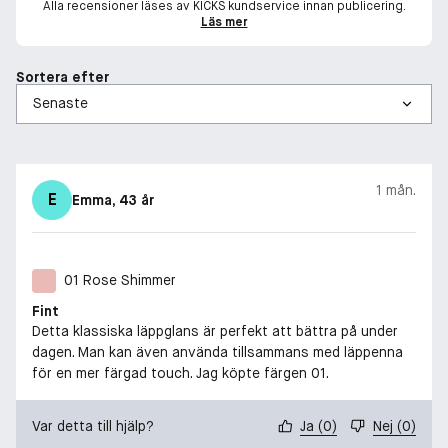
Alla recensioner läses av KICKS kundservice innan publicering.
Läs mer
Sortera efter
1 mån.
E
Emma
, 43 år
01 Rose Shimmer
Fint
Detta klassiska läppglans är perfekt att bättra på under
dagen. Man kan även använda tillsammans med läppenna
för en mer färgad touch. Jag köpte färgen 01.
Var detta till hjälp?
Ja
(
0
)
Nej
(
0
)