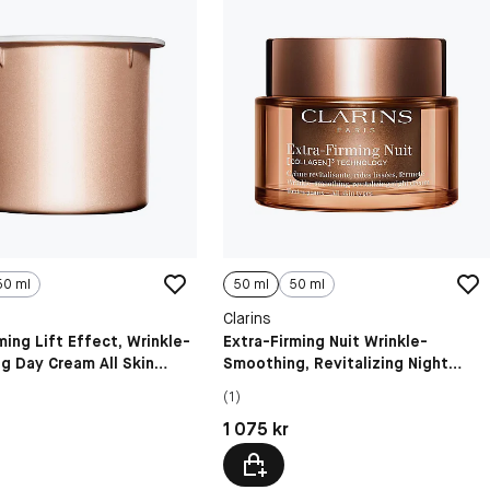
50 ml
50 ml
50 ml
Clarins
ming Lift Effect, Wrinkle-
Extra-Firming Nuit Wrinkle-
g Day Cream All Skin
Smoothing, Revitalizing Night
Cream All Skin Types
(1)
kr
Pris: 1 075 kr
1 075 kr