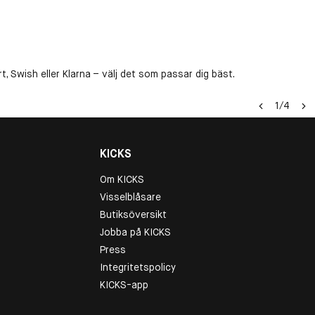
, Swish eller Klarna – välj det som passar dig bäst.
1
/
4
KICKS
Om KICKS
Visselblåsare
Butiksöversikt
Jobba på KICKS
Press
Integritetspolicy
KICKS-app