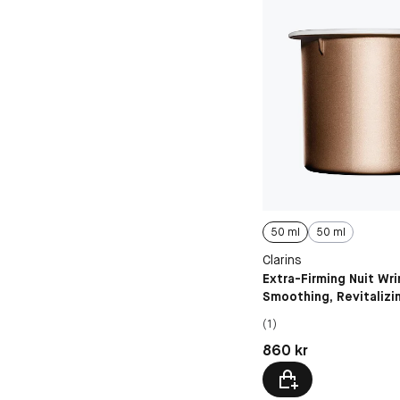
50 ml
50 ml
Clarins
Extra-Firming Nuit Wri
Smoothing, Revitalizi
Cream All Skin Types
(1)
Pris: 860 kr
860 kr