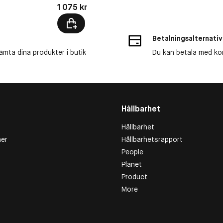
Pris: 1 075 kr
1 075 kr
Betalningsalternativ
ämta dina produkter i butik
Du kan betala med kort
Hållbarhet
Hållbarhet
er
Hållbarhetsrapport
People
Planet
Product
More