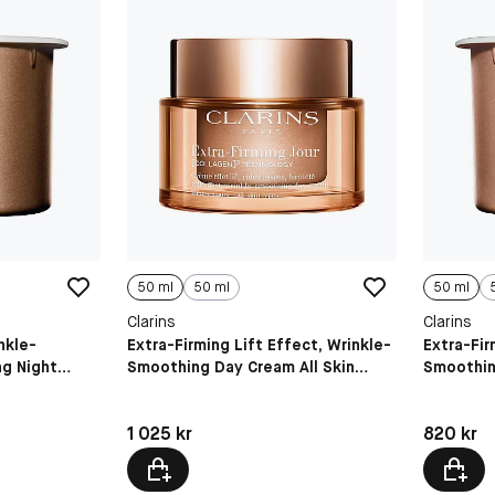
50 ml
50 ml
50 ml
Clarins
Clarins
nkle-
Extra-Firming Lift Effect, Wrinkle-
Extra-Fir
ng Night
Smoothing Day Cream All Skin
Smoothin
Types
Types
Pris: 1 025 kr
Pris: 820 
1 025 kr
820 kr