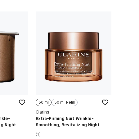
50 ml
50 ml, Refill
Clarins
nkle-
Extra-Firming Nuit Wrinkle-
ng Night
Smoothing, Revitalizing Night
Cream Dry Skin
(1)