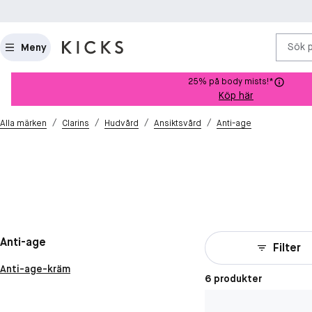
Sök 
Meny
25% på body mists!*
Köp här
/
/
/
/
Alla märken
Clarins
Hudvård
Ansiktsvård
Anti-age
Anti-age
Filter
Anti-age-kräm
6 produkter