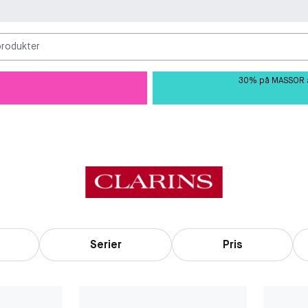
produkter
30% på MASSOR av 
Serier
Pris