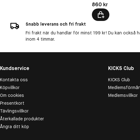
Pris: 860 kr
860 kr
Snabb leverans och fri frakt
Fri frakt när du handlar för minst 199 kr! Du kan också h
inom 4 timmar.
Kundservice
KICKS Club
Kontakta oss
KICKS Club
Köpvillkor
Medlemsförmån
Om cookies
Medlemsvillkor
Presentkort
Tävlingsvillkor
Återkallade produkter
Ångra ditt köp