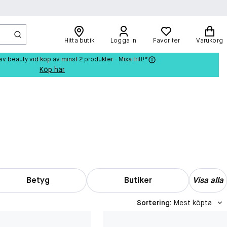
Hitta butik
Logga in
Favoriter
Varukorg
beauty vid köp av minst 2 produkter - Mixa fritt!*
Köp här
Betyg
Butiker
Visa alla
Sortering
:
Mest köpta