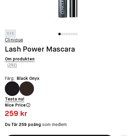
1 / 1
Clinique
Lash Power Mascara
Om produkten
(292)
Färg:
Black Onyx
Testa nu!
Nice Price
Pris: 259 kr
259 kr
Du får 259 poäng
som medlem