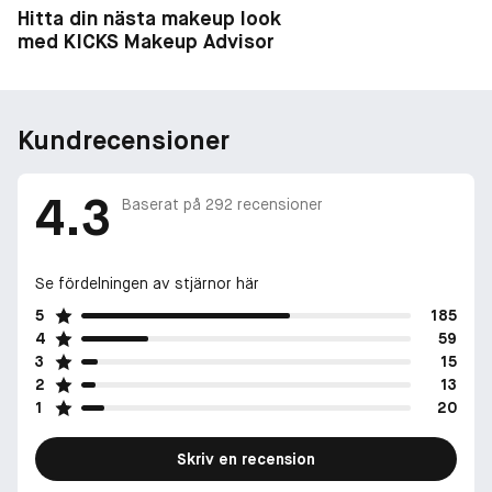
Hitta din nästa makeup look
med KICKS Makeup Advisor
Kundrecensioner
4.3
Baserat på
292
recensioner
Se fördelningen av stjärnor här
5
185
4
59
3
15
2
13
1
20
Skriv en recension