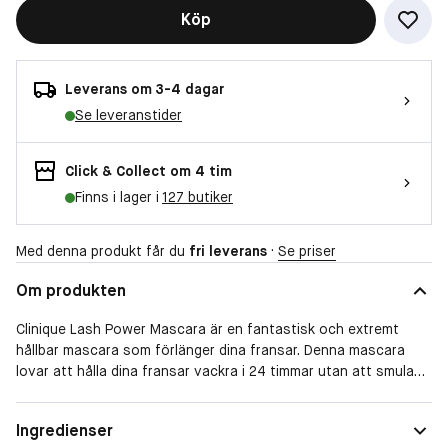
Köp
Leverans om 3-4 dagar
Se leveranstider
Click & Collect om 4 tim
Finns i lager i
127 butiker
Med denna produkt får du
fri leverans
·
Se priser
Om produkten
Clinique Lash Power Mascara är en fantastisk och extremt
hållbar mascara som förlänger dina fransar. Denna mascara
lovar att hålla dina fransar vackra i 24 timmar utan att smula
eller smeta. Den speciella borsten med syntetiska hår ger
vackra, långa fransar och förlänger även de allra kortaste
Egenskaper
Längd, Volym, Ej vattenfast
Ingredienser
ögonfransarna. Ett enda drag och dina fransar kan stå emot