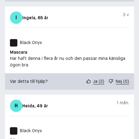
3 v
I
Ingela
, 65 år
Black Onyx
Mascara
Har haft denna i flera år nu och den passar mina känsliga
ögon bra
Var detta till hjälp?
Ja
(
2
)
Nej
(
0
)
1 mån.
H
Heida
, 49 år
Black Onyx