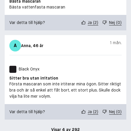
Bästa mascaran
Bästa vattenfasta mascaran
Var detta till hjälp?
Ja
(
2
)
Nej
(
0
)
1 mån.
A
Anna
, 46 år
Black Onyx
Sitter bra utan irritation
Första mascaran som inte irtiterar mina ögon. Sitter riktigt
bra och är så enkel att fåt bort, ett stort plus. Skulle dock
vilja ha lite mer volym.
Var detta till hjälp?
Ja
(
2
)
Nej
(
0
)
Visar 4 av 292