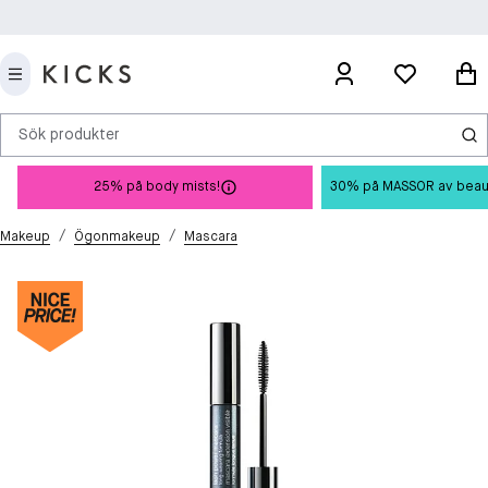
Sök produkter
25% på body mists!
30% på MASSOR av beauty 
/
/
Makeup
Ögonmakeup
Mascara