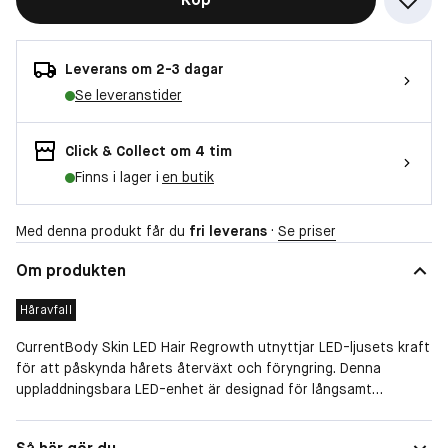
Leverans om 2-3 dagar
Se leveranstider
Click & Collect om 4 tim
Finns i lager i
en butik
Med denna produkt får du
fri leverans
·
Se priser
Om produkten
Håravfall
CurrentBody Skin LED Hair Regrowth utnyttjar LED-ljusets kraft
för att påskynda hårets återväxt och föryngring. Denna
uppladdningsbara LED-enhet är designad för långsamt
håravfall och erbjuder fullspektrat håråterväxtaktivering, riktar
sig mot skallighet, avtagande hårfäste och tunnhet. Njut av
Speciella behov
Håravfall