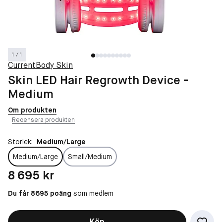
1 / 1
CurrentBody Skin
Skin LED Hair Regrowth Device -
Medium
Om produkten
Recensera produkten
Storlek:
Medium/Large
Medium/Large
Small/Medium
Pris: 8 695 kr
8 695 kr
Du får 8695 poäng
som medlem
Köp