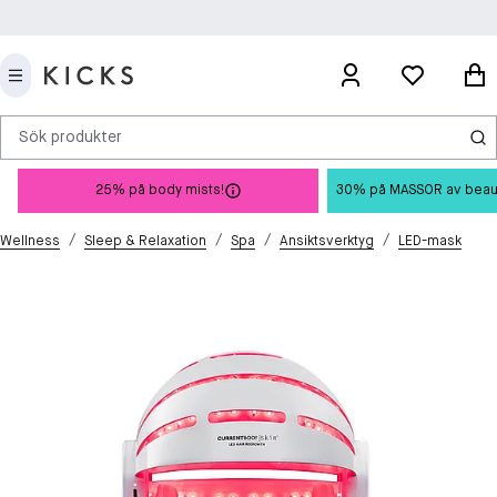
Sök produkter
25% på body mists!
30% på MASSOR av beauty 
/
/
/
/
Wellness
Sleep & Relaxation
Spa
Ansiktsverktyg
LED-mask