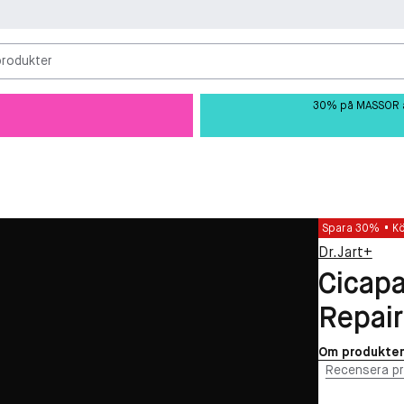
produkter
30% på MASSOR av 
Spara 30%
K
Dr.Jart+
Cicapa
Repai
Om produkte
Recensera p