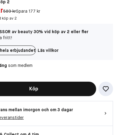
Köp 2
r
r
Original pris:
589 kr
Spara 177 kr
Vill du titta på videon?
d köp av 2
Då behöver vi att du accepterar
funktionella cookies
SOR av beauty 30% vid köp av 2 eller fler
 fritt!
OK
hela erbjudandet
Läs villkor
oäng
som medlem
Köp
ans mellan imorgon och om 3 dagar
everanstider
 & Collect om 4 tim