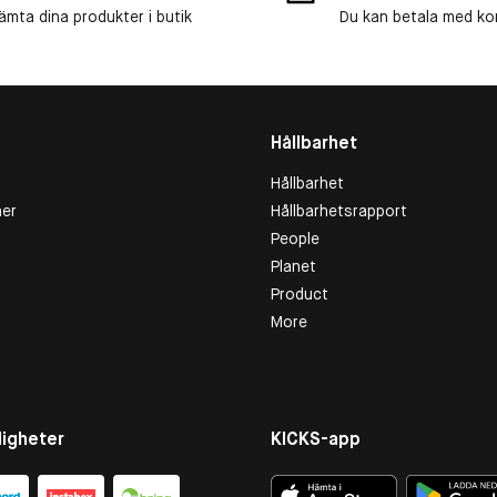
ämta dina produkter i butik
Du kan betala med kort
Hållbarhet
Hållbarhet
er
Hållbarhetsrapport
People
Planet
Product
More
igheter
KICKS-app