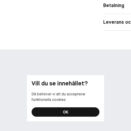
Betalning
laserbehandlin
Viktiga ingredi
Leverans oc
Cica Complex: 
som lugnar hu
R-Protector: G
Allantoin: Rep
motståndskraf
Lämplig för kän
Vill du se innehållet?
Då behöver vi att du accepterar
funktionella cookies
OK