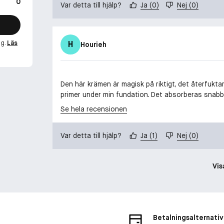
0
Var detta till hjälp?
Ja
(
0
)
Nej
(
0
)
ng.
Läs
H
Hourieh
Den här krämen är magisk på riktigt, det återfukta
primer under min fundation. Det absorberas snabbt
Se hela recensionen
Var detta till hjälp?
Ja
(
1
)
Nej
(
0
)
Vis
Betalningsalternativ