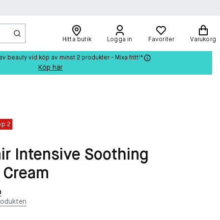
Hitta butik
Logga in
Favoriter
Varukorg
beauty vid köp av minst 2 produkter - Mixa fritt!*
Köp här
öp 2
ir Intensive Soothing
r Cream
n
rodukten