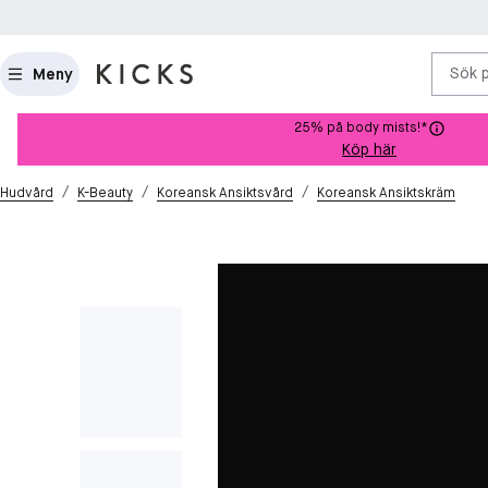
Sök 
Meny
25% på body mists!*
Köp här
/
/
/
Hudvård
K-Beauty
Koreansk Ansiktsvård
Koreansk Ansiktskräm