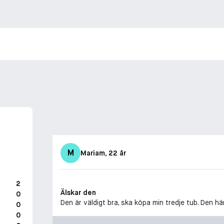
M
Mariam
, 22 år
2
Älskar den
0
Den är väldigt bra, ska köpa min tredje tub. Den här
0
0