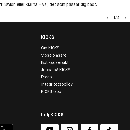
, Swish eller Klarna – välj det som passar dig bäst.
1
/
4
KICKS
Om KICKS
Visselblåsare
Butiksöversikt
Jobba på KICKS
Press
Integritetspolicy
KICKS-app
Följ KICKS