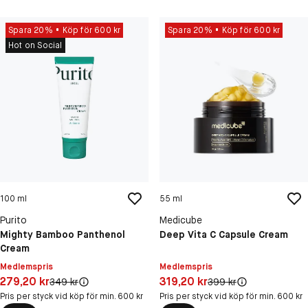
Spara 20%
Köp för 600 kr
Spara 20%
Köp för 600 kr
Hot on Social
100 ml
55 ml
Purito
Medicube
Mighty Bamboo Panthenol
Deep Vita C Capsule Cream
Cream
Medlemspris
Medlemspris
Pris: 279,20 kr
Pris: 319,20 kr
279,20 kr
319,20 kr
Original pris:
Original pris:
349 kr
399 kr
Pris per styck vid köp för min. 600 kr
Pris per styck vid köp för min. 600 kr