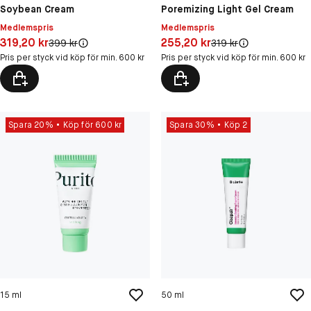
Soybean Cream
Poremizing Light Gel Cream
Medlemspris
Medlemspris
Pris: 319,20 kr
Pris: 255,20 kr
319,20 kr
255,20 kr
Original pris:
Original pris:
399 kr
319 kr
Pris per styck vid köp för min. 600 kr
Pris per styck vid köp för min. 600 kr
Spara 20%
Köp för 600 kr
Spara 30%
Köp 2
15 ml
50 ml