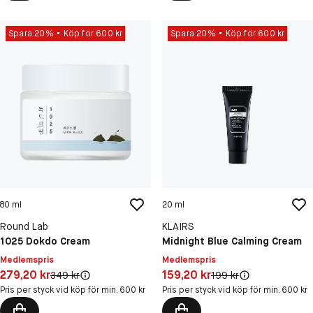
Spara 20%
Köp för 600 kr
Spara 20%
Köp för 600 kr
80 ml
20 ml
Round Lab
KLAIRS
1025 Dokdo Cream
Midnight Blue Calming Cream
Medlemspris
Medlemspris
Pris: 279,20 kr
Pris: 159,20 kr
279,20 kr
159,20 kr
Original pris:
Original pris:
349 kr
199 kr
Pris per styck vid köp för min. 600 kr
Pris per styck vid köp för min. 600 kr