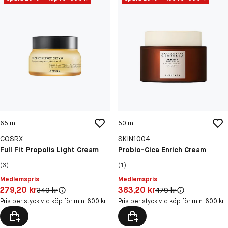
65 ml
50 ml
COSRX
SKIN1004
Full Fit Propolis Light Cream
Probio-Cica Enrich Cream
(3)
(1)
Medlemspris
Medlemspris
Pris: 279,20 kr
Pris: 383,20 kr
279,20 kr
383,20 kr
Original pris:
Original pris:
349 kr
479 kr
Pris per styck vid köp för min. 600 kr
Pris per styck vid köp för min. 600 kr