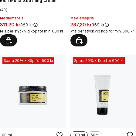
Rich Moist Soothing Cream
(49)
Medlemspris
Medlemspris
Pris: 311,20 kr
Pris: 287,20 kr
311,20 kr
287,20 kr
Original pris:
Original pris:
389 kr
359 kr
Pris per styck vid köp för min. 600 kr
Pris per styck vid köp för min. 600 kr
Spara 20%
Köp för 600 kr
Spara 20%
Köp för 600 kr
100 ml
100 ml
50ml