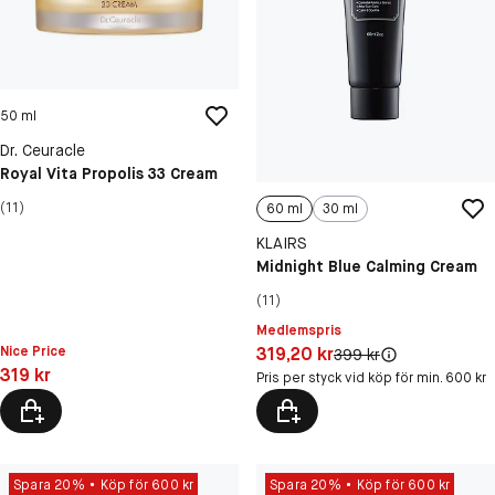
50 ml
Dr. Ceuracle
Royal Vita Propolis 33 Cream
(11)
60 ml
30 ml
KLAIRS
Midnight Blue Calming Cream
(11)
Medlemspris
Pris: 319,20 kr
Nice Price
319,20 kr
Original pris:
399 kr
Pris: 319 kr
319 kr
Pris per styck vid köp för min. 600 kr
Spara 20%
Köp för 600 kr
Spara 20%
Köp för 600 kr