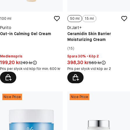
100 ml
50 ml
15 ml
Purito
Dr.Jart+
Oat-in Calming Gel Cream
Ceramidin Skin Barrier
Moisturizing Cream
(15)
Medlemspris
Spara 30% • Köp 2
Pris: 199,20 kr
Pris: 398,30 kr
199,20 kr
398,30 kr
Original pris:
Original pris:
249 kr
569 kr
Pris per styck vid köp för min. 600 kr
Pris per styck vid köp av 2
Nice Price
Nice Price