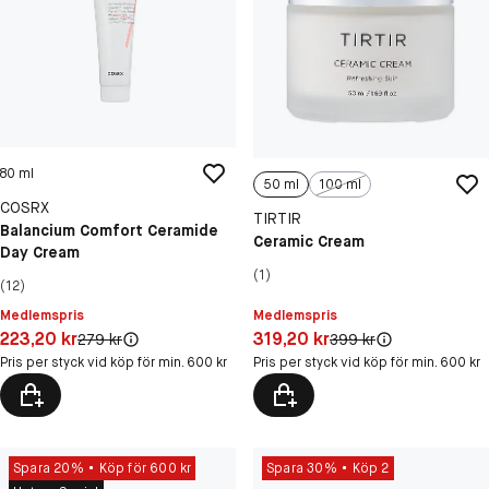
80 ml
50 ml
100 ml
COSRX
TIRTIR
Balancium Comfort Ceramide
Ceramic Cream
Day Cream
(1)
(12)
Medlemspris
Medlemspris
Pris: 319,20 kr
Pris: 223,20 kr
319,20 kr
223,20 kr
Original pris:
Original pris:
399 kr
279 kr
Pris per styck vid köp för min. 600 kr
Pris per styck vid köp för min. 600 kr
Spara 20%
Köp för 600 kr
Spara 30%
Köp 2