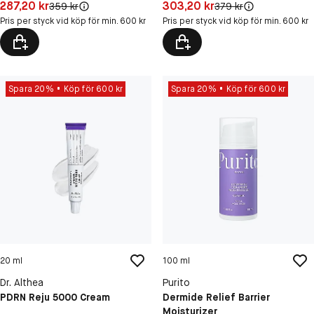
Pris: 287,20 kr
Pris: 303,20 kr
287,20 kr
303,20 kr
Original pris:
Original pris:
359 kr
379 kr
Pris per styck vid köp för min. 600 kr
Pris per styck vid köp för min. 600 kr
Spara 20%
Köp för 600 kr
Spara 20%
Köp för 600 kr
20 ml
100 ml
Dr. Althea
Purito
PDRN Reju 5000 Cream
Dermide Relief Barrier
Moisturizer