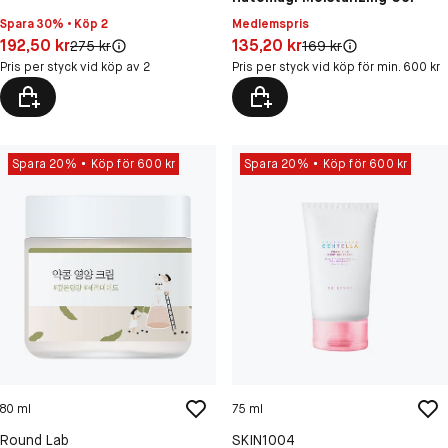
Spara 30% • Köp 2
Medlemspris
Pris: 192,50 kr
Pris: 135,20 kr
192,50 kr
135,20 kr
Original pris:
Original pris:
275 kr
169 kr
Pris per styck vid köp av 2
Pris per styck vid köp för min. 600 kr
Spara 20%
Köp för 600 kr
Spara 20%
Köp för 600 kr
80 ml
75 ml
Round Lab
SKIN1004