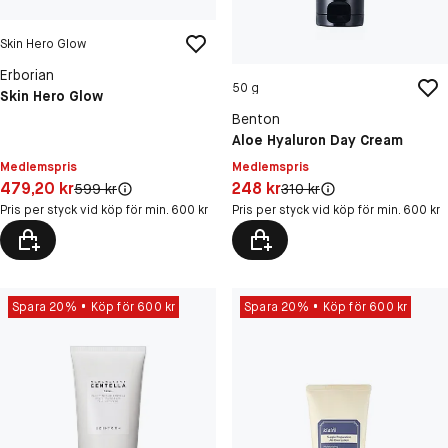
Skin Hero Glow
Erborian
50 g
Skin Hero Glow
Benton
Aloe Hyaluron Day Cream
Medlemspris
Medlemspris
Pris: 479,20 kr
Pris: 248 kr
479,20 kr
248 kr
Original pris:
Original pris:
599 kr
310 kr
Pris per styck vid köp för min. 600 kr
Pris per styck vid köp för min. 600 kr
Spara 20%
Köp för 600 kr
Spara 20%
Köp för 600 kr