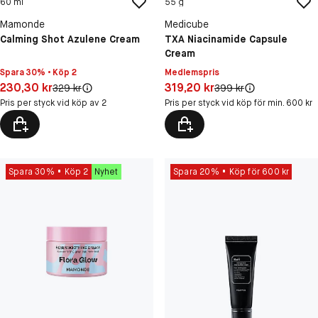
60 ml
55 g
Mamonde
Medicube
Calming Shot Azulene Cream
TXA Niacinamide Capsule
Cream
Spara 30% • Köp 2
Medlemspris
Pris: 230,30 kr
Pris: 319,20 kr
230,30 kr
319,20 kr
Original pris:
Original pris:
329 kr
399 kr
Pris per styck vid köp av 2
Pris per styck vid köp för min. 600 kr
Spara 30%
Köp 2
Nyhet
Spara 20%
Köp för 600 kr