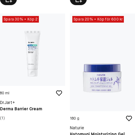
Spara 30%
Köp 2
Spara 20%
Köp för 600 kr
80 ml
Dr.Jart+
Derma Barrier Cream
(1)
180 g
Naturie
Hatomugi Moisturizing Gel