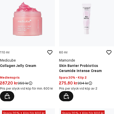
110 ml
60 ml
Medicube
Mamonde
Collagen Jelly Cream
Skin Barrier Probiotics
Ceramide Intense Cream
Medlemspris
Spara 30% • Köp 2
Pris: 287,20 kr
Pris: 275,80 kr
287,20 kr
275,80 kr
Original pris:
Original pris:
359 kr
394 kr
Pris per styck vid köp för min. 600 kr
Pris per styck vid köp av 2
Spara 20%
Köp för 600 kr
Spara 20%
Köp för 600 kr