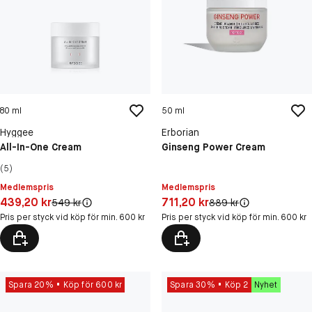
80 ml
50 ml
Hyggee
Erborian
All-In-One Cream
Ginseng Power Cream
(5)
Medlemspris
Medlemspris
Pris: 439,20 kr
Pris: 711,20 kr
439,20 kr
711,20 kr
Original pris:
Original pris:
549 kr
889 kr
Pris per styck vid köp för min. 600 kr
Pris per styck vid köp för min. 600 kr
Spara 20%
Köp för 600 kr
Spara 30%
Köp 2
Nyhet