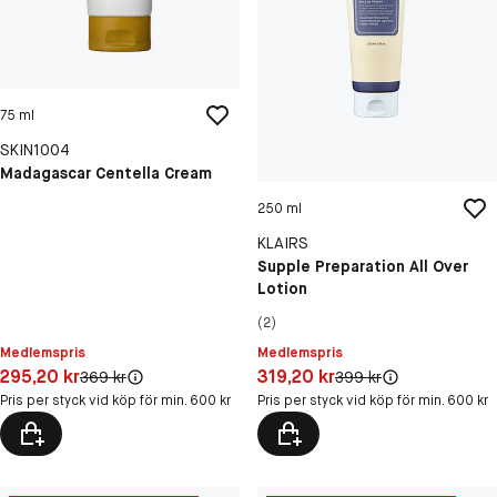
75 ml
SKIN1004
Madagascar Centella Cream
250 ml
KLAIRS
Supple Preparation All Over
Lotion
(2)
Medlemspris
Medlemspris
Pris: 295,20 kr
Pris: 319,20 kr
295,20 kr
319,20 kr
Original pris:
Original pris:
369 kr
399 kr
Pris per styck vid köp för min. 600 kr
Pris per styck vid köp för min. 600 kr