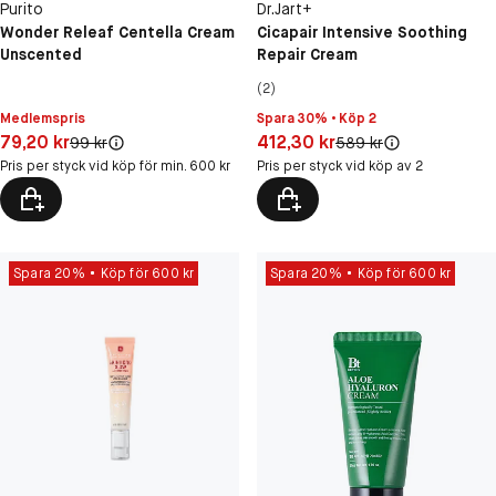
Purito
Dr.Jart+
Wonder Releaf Centella Cream
Cicapair Intensive Soothing
Unscented
Repair Cream
(2)
Medlemspris
Spara 30% • Köp 2
Pris: 79,20 kr
Pris: 412,30 kr
79,20 kr
412,30 kr
Original pris:
Original pris:
99 kr
589 kr
Pris per styck vid köp för min. 600 kr
Pris per styck vid köp av 2
Spara 20%
Köp för 600 kr
Spara 20%
Köp för 600 kr