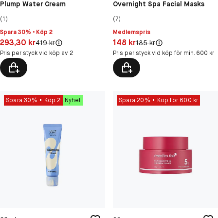
Plump Water Cream
Overnight Spa Facial Masks
(1)
(7)
Spara 30% • Köp 2
Medlemspris
Pris: 293,30 kr
Pris: 148 kr
293,30 kr
148 kr
Original pris:
Original pris:
419 kr
185 kr
Pris per styck vid köp av 2
Pris per styck vid köp för min. 600 kr
Spara 30%
Köp 2
Nyhet
Spara 20%
Köp för 600 kr