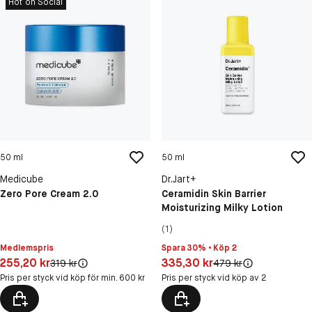
Hot on Social
50 ml
50 ml
Medicube
Dr.Jart+
Zero Pore Cream 2.0
Ceramidin Skin Barrier
Moisturizing Milky Lotion
(1)
Medlemspris
Spara 30% • Köp 2
Pris: 255,20 kr
Pris: 335,30 kr
255,20 kr
335,30 kr
Original pris:
Original pris:
319 kr
479 kr
Pris per styck vid köp för min. 600 kr
Pris per styck vid köp av 2