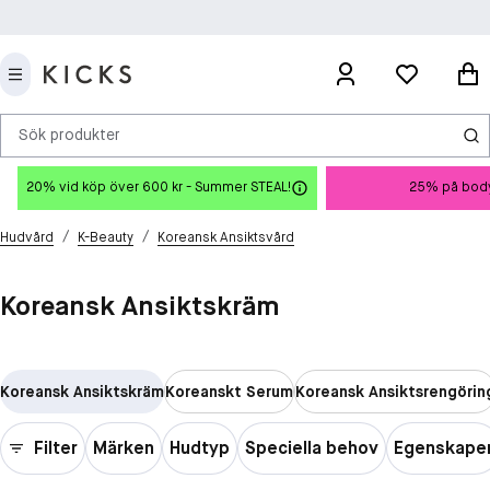
Sök produkter
20% vid köp över 600 kr - Summer STEAL!
25% på body
/
/
Hudvård
K-Beauty
Koreansk Ansiktsvård
Koreansk Ansiktskräm
Koreansk Ansiktskräm
Koreanskt Serum
Koreansk Ansiktsrengörin
Filter
Märken
Hudtyp
Speciella behov
Egenskape