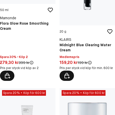
50 ml
Mamonde
Flora Glow Rose Smoothing
Cream
20 g
KLAIRS
Midnight Blue Clearing Water
Cream
Spara 30% • Köp 2
Medlemspris
Pris: 279,30 kr
Pris: 159,20 kr
279,30 kr
159,20 kr
Original pris:
Original pris:
399 kr
199 kr
Pris per styck vid köp av 2
Pris per styck vid köp för min. 600 kr
Spara 20%
Köp för 600 kr
Spara 20%
Köp för 600 kr