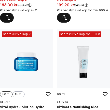
Pris: 188,30 kr
Pris: 199,20 kr
188,30 kr
199,20 kr
Original pris:
Original pris:
269 kr
249 kr
Pris per styck vid köp av 2
Pris per styck vid köp för min. 600 kr
Spara 30%
Köp 2
Spara 20%
Köp för 600 kr
50 ml
15 ml
60 ml
Dr.Jart+
COSRX
Vital Hydra Solution Hydro
Ultimate Nourishing Rice