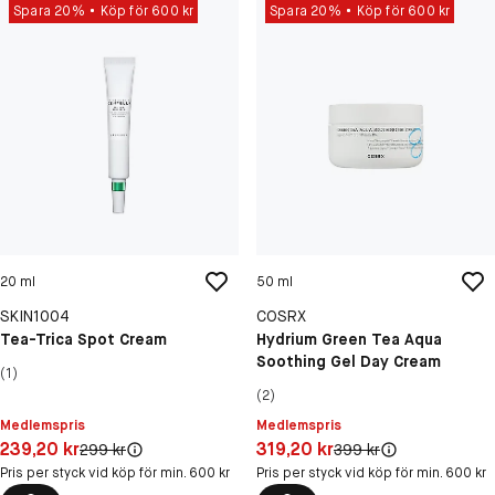
Spara 20%
Köp för 600 kr
Spara 20%
Köp för 600 kr
20 ml
50 ml
SKIN1004
COSRX
Tea-Trica Spot Cream
Hydrium Green Tea Aqua
Soothing Gel Day Cream
(1)
(2)
Medlemspris
Medlemspris
Pris: 239,20 kr
Pris: 319,20 kr
239,20 kr
319,20 kr
Original pris:
Original pris:
299 kr
399 kr
Pris per styck vid köp för min. 600 kr
Pris per styck vid köp för min. 600 kr