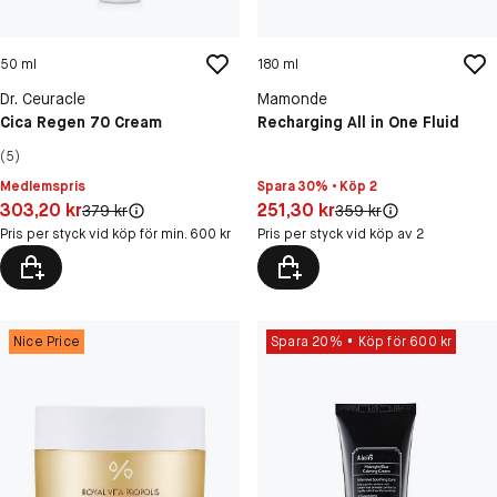
50 ml
180 ml
Dr. Ceuracle
Mamonde
Cica Regen 70 Cream
Recharging All in One Fluid
(5)
Medlemspris
Spara 30% • Köp 2
Pris: 303,20 kr
Pris: 251,30 kr
303,20 kr
251,30 kr
Original pris:
Original pris:
379 kr
359 kr
Pris per styck vid köp för min. 600 kr
Pris per styck vid köp av 2
Nice Price
Spara 20%
Köp för 600 kr