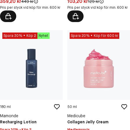
Pris: 359,20 kr
Pris: 103,20 kr
359,20 kr
103,20 kr
Original pris:
Original pris:
449 kr
129 kr
Pris per styck vid köp för min. 600 kr
Pris per styck vid köp för min. 600 kr
Spara 30%
Köp 2
Nyhet
Spara 20%
Köp för 600 kr
180 ml
50 ml
Mamonde
Medicube
Recharging Lotion
Collagen Jelly Cream
Spara 30% • Köp 2
Medlemspris