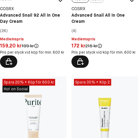
COSRX
COSRX
Advanced Snail 92 All In One
Advanced Snail All In One
Day Cream
Cream
(26)
(4)
Medlemspris
Medlemspris
Pris: 159,20 kr
Pris: 172 kr
159,20 kr
172 kr
Original pris:
Original pris:
199 kr
215 kr
Pris per styck vid köp för min. 600 kr
Pris per styck vid köp för min. 600 kr
Spara 20%
Köp för 600 kr
Spara 30%
Köp 2
Hot on Social