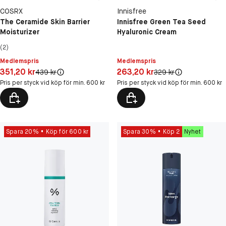
COSRX
Innisfree
The Ceramide Skin Barrier
Innisfree Green Tea Seed
Moisturizer
Hyaluronic Cream
(2)
Medlemspris
Medlemspris
Pris: 351,20 kr
Pris: 263,20 kr
351,20 kr
263,20 kr
Original pris:
Original pris:
439 kr
329 kr
Pris per styck vid köp för min. 600 kr
Pris per styck vid köp för min. 600 kr
Spara 20%
Köp för 600 kr
Spara 30%
Köp 2
Nyhet