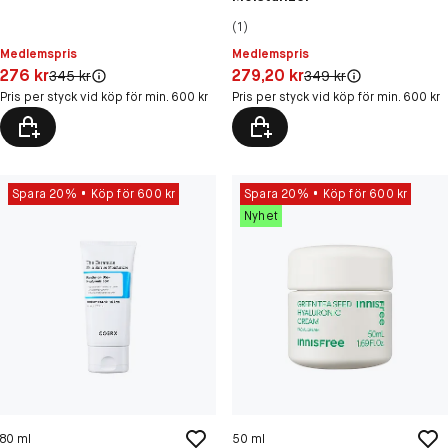
(1)
Medlemspris
Medlemspris
Pris: 276 kr
Pris: 279,20 kr
276 kr
279,20 kr
Original pris:
Original pris:
345 kr
349 kr
Pris per styck vid köp för min. 600 kr
Pris per styck vid köp för min. 600 kr
Spara 20%
Köp för 600 kr
Spara 20%
Köp för 600 kr
Nyhet
80 ml
50 ml