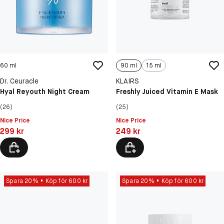
60 ml
90 ml
15 ml
Dr. Ceuracle
KLAIRS
Hyal Reyouth Night Cream
Freshly Juiced Vitamin E Mask
(26)
(25)
Nice Price
Nice Price
Pris: 299 kr
Pris: 249 kr
299 kr
249 kr
Spara 20%
Köp för 600 kr
Spara 20%
Köp för 600 kr