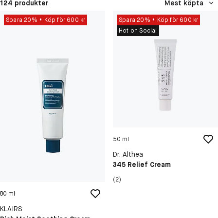
124 produkter
Mest köpta
Spara 20%
Köp för 600 kr
Spara 20%
Köp för 600 kr
Hot on Social
50 ml
Dr. Althea
345 Relief Cream
(2)
80 ml
KLAIRS