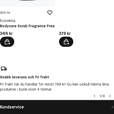
200 ml
Ecooking
Bodycare Scrub Fragrance Free
Pris: 369 kr
Pris: 319 kr
369 kr
319 kr
Snabb leverans och fri frakt
Fri frakt när du handlar för minst 199 kr! Du kan också hämta dina
produkter i butik inom 4 timmar.
1
/
4
Kundservice