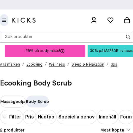
Sök produkter
25% på body mists!
30% på MASSOR av beauty 
/
/
/
/
Alla märken
Ecooking
Wellness
Sleep & Relaxation
Spa
Ecooking Body Scrub
Massageolja
Body Scrub
Filter
Pris
Hudtyp
Speciella behov
Innehåll
Form
2 produkter
Mest köpta