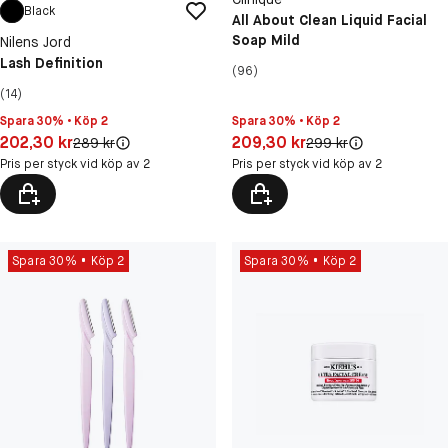
Black
All About Clean Liquid Facial
Soap Mild
Nilens Jord
Lash Definition
(96)
(14)
Spara 30% • Köp 2
Spara 30% • Köp 2
Pris: 202,30 kr
Pris: 209,30 kr
202,30 kr
209,30 kr
Original pris:
Original pris:
289 kr
299 kr
Pris per styck vid köp av 2
Pris per styck vid köp av 2
Spara 30%
Köp 2
Spara 30%
Köp 2