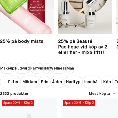
25% på body mists
25% på Beauté
Pacifique vid köp av 2
eller fler - mixa fritt!
Makeup
Hudvård
Parfym
Hår
Wellness
Man
Filter
Märken
Pris
Ålder
Hudtyp
Innehåll
Kön
F
2832 produkter
Mest köpta
Spara 30%
Köp 2
Spara 30%
Köp 2