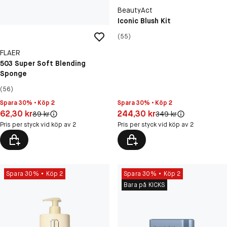
BeautyAct
Iconic Blush Kit
(55)
FLAER
503 Super Soft Blending
Sponge
(56)
Spara 30% • Köp 2
Spara 30% • Köp 2
Pris: 244,30 kr
Pris: 62,30 kr
244,30 kr
62,30 kr
Original pris:
Original pris:
349 kr
89 kr
Pris per styck vid köp av 2
Pris per styck vid köp av 2
Spara 30%
Köp 2
Spara 30%
Köp 2
Bara på KICKS