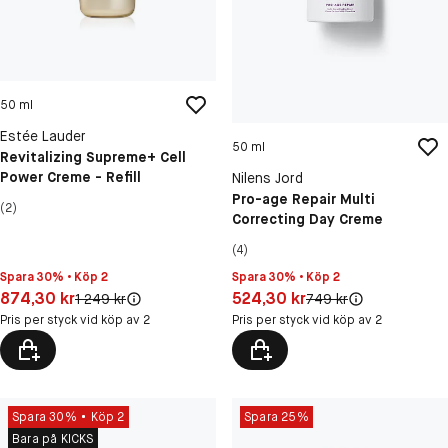
50 ml
Estée Lauder
50 ml
Revitalizing Supreme+ Cell
Power Creme - Refill
Nilens Jord
Pro-age Repair Multi
(2)
Correcting Day Creme
(4)
Spara 30% • Köp 2
Spara 30% • Köp 2
Pris: 874,30 kr
Pris: 524,30 kr
874,30 kr
524,30 kr
Original pris:
Original pris:
1 249 kr
749 kr
Pris per styck vid köp av 2
Pris per styck vid köp av 2
Spara 30%
Köp 2
Spara 25%
Bara på KICKS