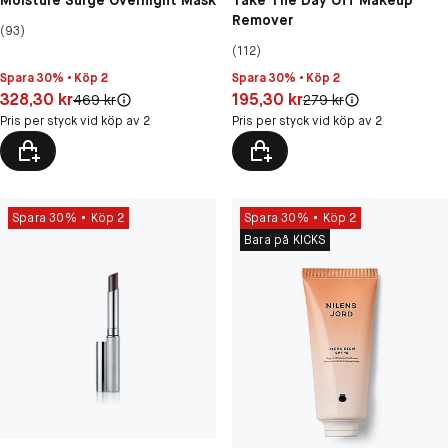
Moisture Surge Overnight Mask
Take The Day Off Makeup
Remover
(93)
(112)
Spara 30% • Köp 2
Spara 30% • Köp 2
Pris: 328,30 kr
Pris: 195,30 kr
328,30 kr
195,30 kr
Original pris:
Original pris:
469 kr
279 kr
Pris per styck vid köp av 2
Pris per styck vid köp av 2
Spara 30%
Köp 2
Spara 30%
Köp 2
Bara på KICKS