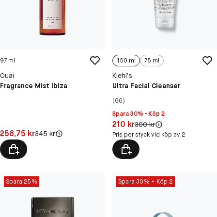
97 ml
150 ml
75 ml
Ouai
Kiehl’s
Fragrance Mist Ibiza
Ultra Facial Cleanser
(66)
Spara 30% • Köp 2
Pris: 210 kr
210 kr
Original pris:
300 kr
Pris: 258,75 kr
258,75 kr
Original pris:
345 kr
Pris per styck vid köp av 2
Spara 25%
Spara 30%
Köp 2