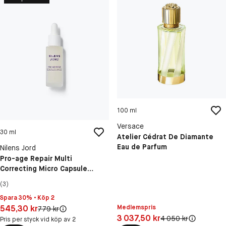
100 ml
Versace
30 ml
Atelier Cédrat De Diamante
Eau de Parfum
Nilens Jord
Pro-age Repair Multi
Correcting Micro Capsule
serum
(3)
Spara 30% • Köp 2
Pris: 545,30 kr
545,30 kr
Medlemspris
Original pris:
779 kr
Pris: 3 037,50 kr
3 037,50 kr
Original pris:
4 050 kr
Pris per styck vid köp av 2