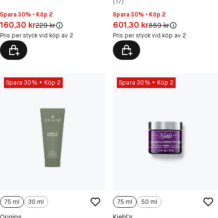
(17)
Spara 30% • Köp 2
Spara 30% • Köp 2
Pris: 160,30 kr
Pris: 601,30 kr
160,30 kr
601,30 kr
Original pris:
Original pris:
229 kr
859 kr
Pris per styck vid köp av 2
Pris per styck vid köp av 2
Spara 30%
Köp 2
Spara 30%
Köp 2
75 ml
30 ml
75 ml
50 ml
Origins
Kiehl’s