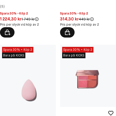
(5)
Spara 30% • Köp 2
Spara 30% • Köp 2
Pris: 1 224,30 kr
Pris: 314,30 kr
1 224,30 kr
314,30 kr
Original pris:
Original pris:
1 749 kr
449 kr
Pris per styck vid köp av 2
Pris per styck vid köp av 2
Spara 30%
Köp 2
Spara 30%
Köp 2
Bara på KICKS
Bara på KICKS