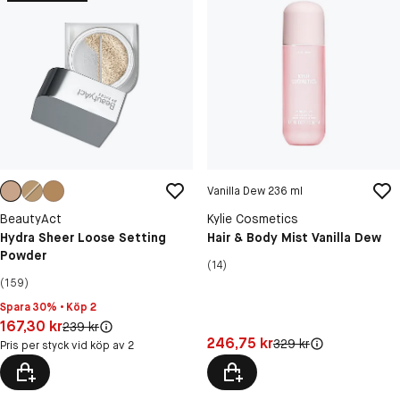
Vanilla Dew 236 ml
BeautyAct
Kylie Cosmetics
Hydra Sheer Loose Setting
Hair & Body Mist Vanilla Dew
Powder
(14)
(159)
Spara 30% • Köp 2
Pris: 167,30 kr
167,30 kr
Original pris:
239 kr
Pris: 246,75 kr
246,75 kr
Original pris:
329 kr
Pris per styck vid köp av 2