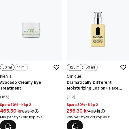
30 ml
14 ml
125 ml
50 ml
Kiehl’s
Clinique
Avocado Creamy Eye
Dramatically Different
Treatment
Moisturizing Lotion+ Face
Cream
(165)
(112)
Spara 30% • Köp 2
Spara 30% • Köp 2
Pris: 465,50 kr
Pris: 286,30 kr
465,50 kr
286,30 kr
Original pris:
Original pris:
665 kr
409 kr
Pris per styck vid köp av 2
Pris per styck vid köp av 2