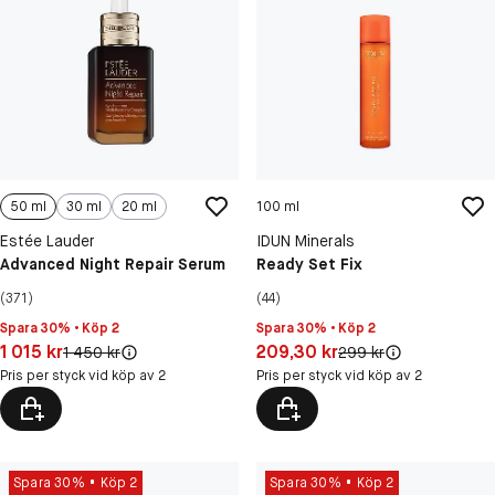
50 ml
30 ml
20 ml
100 ml
Estée Lauder
IDUN Minerals
Advanced Night Repair Serum
Ready Set Fix
(371)
(44)
Spara 30% • Köp 2
Spara 30% • Köp 2
Pris: 1 015 kr
Pris: 209,30 kr
1 015 kr
209,30 kr
Original pris:
Original pris:
1 450 kr
299 kr
Pris per styck vid köp av 2
Pris per styck vid köp av 2
Spara 30%
Köp 2
Spara 30%
Köp 2