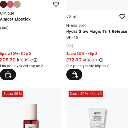
Clinique
50 ml
Almost Lipstick
Nilens Jord
(146)
Hydra Glow Magic Tint Release
SPF15
(33)
Spara 30% • Köp 2
Spara 30% • Köp 2
Pris: 209,30 kr
Pris: 272,30 kr
209,30 kr
272,30 kr
Original pris:
Original pris:
299 kr
389 kr
Pris per styck vid köp av 2
Pris per styck vid köp av 2
Spara 25%
Spara 30%
Köp 2