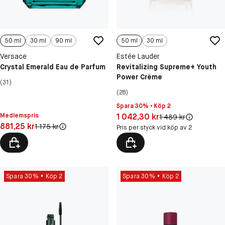
50 ml
30 ml
90 ml
50 ml
30 ml
Versace
Estée Lauder
Crystal Emerald Eau de Parfum
Revitalizing Supreme+ Youth
Power Crème
(31)
(28)
Spara 30% • Köp 2
Pris: 1 042,30 kr
Medlemspris
1 042,30 kr
Original pris:
1 489 kr
Pris: 881,25 kr
881,25 kr
Original pris:
1 175 kr
Pris per styck vid köp av 2
Spara 30%
Köp 2
Spara 30%
Köp 2