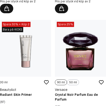
Pris per styck vid köp av 2
Pris per styck vid köp av 2
Spara 30%
Köp 2
Spara 25%
Bara på KICKS
30 ml
90 ml
50 ml
BeautyAct
Versace
Radiant Skin Primer
Crystal Noir Parfum Eau de
Parfum
(87)