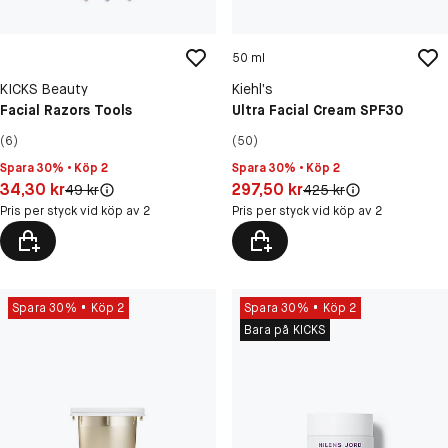
50 ml
KICKS Beauty
Kiehl’s
Facial Razors Tools
Ultra Facial Cream SPF30
(6)
(50)
Spara 30% • Köp 2
Spara 30% • Köp 2
Pris: 34,30 kr
Pris: 297,50 kr
34,30 kr
297,50 kr
Original pris:
Original pris:
49 kr
425 kr
Pris per styck vid köp av 2
Pris per styck vid köp av 2
Spara 30%
Köp 2
Spara 30%
Köp 2
Bara på KICKS