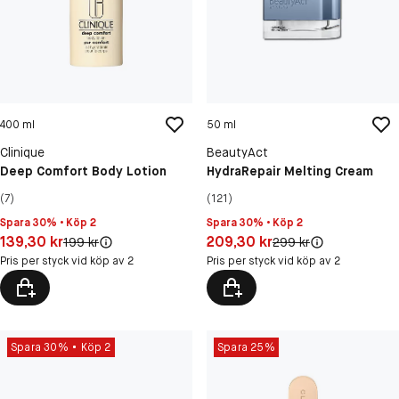
400 ml
50 ml
Clinique
BeautyAct
Deep Comfort Body Lotion
HydraRepair Melting Cream
(7)
(121)
Spara 30% • Köp 2
Spara 30% • Köp 2
Pris: 139,30 kr
Pris: 209,30 kr
139,30 kr
209,30 kr
Original pris:
Original pris:
199 kr
299 kr
Pris per styck vid köp av 2
Pris per styck vid köp av 2
Spara 30%
Köp 2
Spara 25%