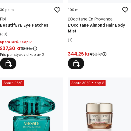
30 pairs
100 ml
Pixi
L'Occitane En Provence
BeautifEYE Eye Patches
L'Occitane Almond Hair Body
Mist
(30)
(1)
Spara 30% • Köp 2
Pris: 237,30 kr
237,30 kr
Original pris:
339 kr
Pris: 344,25 kr
344,25 kr
Original pris:
459 kr
Pris per styck vid köp av 2
Spara 25%
Spara 30%
Köp 2