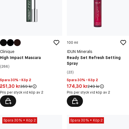
100 ml
Clinique
IDUN Minerals
High Impact Mascara
Ready Set Refresh Setting
Spray
(266)
(23)
Spara 30% • Köp 2
Spara 30% • Köp 2
Pris: 251,30 kr
Pris: 174,30 kr
251,30 kr
174,30 kr
Original pris:
Original pris:
359 kr
249 kr
Pris per styck vid köp av 2
Pris per styck vid köp av 2
Spara 30%
Köp 2
Spara 30%
Köp 2