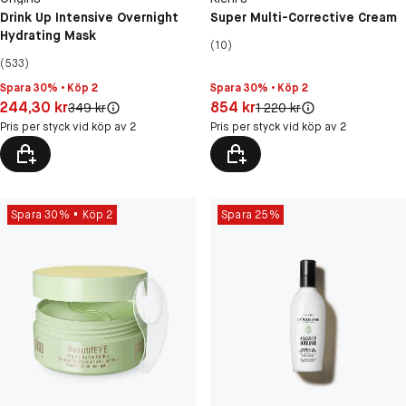
Drink Up Intensive Overnight
Super Multi-Corrective Cream
Hydrating Mask
(10)
(533)
Spara 30% • Köp 2
Spara 30% • Köp 2
Pris: 244,30 kr
Pris: 854 kr
244,30 kr
854 kr
Original pris:
Original pris:
349 kr
1 220 kr
Pris per styck vid köp av 2
Pris per styck vid köp av 2
Spara 30%
Köp 2
Spara 25%