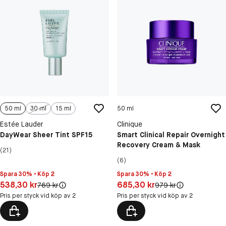
50 ml
30 ml
15 ml
50 ml
Estée Lauder
Clinique
DayWear Sheer Tint SPF15
Smart Clinical Repair Overnight
Recovery Cream & Mask
(21)
(6)
Spara 30% • Köp 2
Spara 30% • Köp 2
Pris: 538,30 kr
Pris: 685,30 kr
538,30 kr
685,30 kr
Original pris:
Original pris:
769 kr
979 kr
Pris per styck vid köp av 2
Pris per styck vid köp av 2