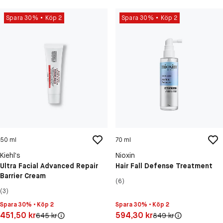
Spara 30%
Köp 2
Spara 30%
Köp 2
50 ml
70 ml
Kiehl’s
Nioxin
Ultra Facial Advanced Repair
Hair Fall Defense Treatment
Barrier Cream
(6)
(3)
Spara 30% • Köp 2
Spara 30% • Köp 2
Pris: 451,50 kr
Pris: 594,30 kr
451,50 kr
594,30 kr
Original pris:
Original pris:
645 kr
849 kr