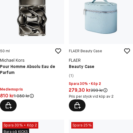
50 ml
FLAER Beauty Case
Michael Kors
FLAER
Pour Homme Absolu Eau de
Beauty Case
Parfum
(1)
Spara 30% • Köp 2
Pris: 279,30 kr
Medlemspris
279,30 kr
Original pris:
399 kr
Pris: 810 kr
810 kr
Original pris:
1 080 kr
Pris per styck vid köp av 2
Spara 30%
Köp 2
Spara 25%
Bara på KICKS