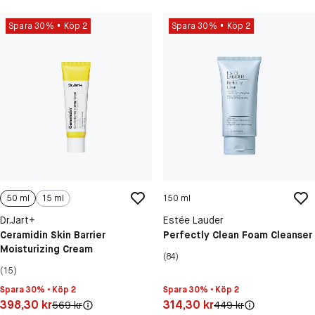
Spara 30%
Köp 2
Spara 30%
Köp 2
50 ml
15 ml
150 ml
Dr.Jart+
Estée Lauder
Ceramidin Skin Barrier
Perfectly Clean Foam Cleanser
Moisturizing Cream
(84)
(15)
Spara 30% • Köp 2
Spara 30% • Köp 2
Pris: 398,30 kr
Pris: 314,30 kr
398,30 kr
314,30 kr
Original pris:
Original pris:
569 kr
449 kr