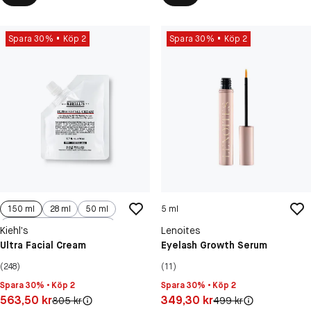
Spara 30%
Köp 2
Spara 30%
Köp 2
150 ml
28 ml
50 ml
5 ml
125 ml
Kiehl’s
Lenoites
Ultra Facial Cream
Eyelash Growth Serum
(248)
(11)
Spara 30% • Köp 2
Spara 30% • Köp 2
Pris: 563,50 kr
Pris: 349,30 kr
563,50 kr
349,30 kr
Original pris:
Original pris:
805 kr
499 kr