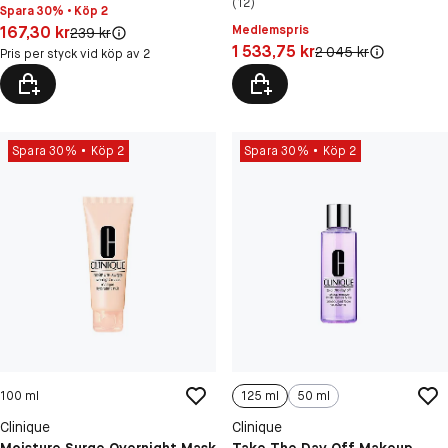
(12)
Spara 30% • Köp 2
Pris: 167,30 kr
167,30 kr
Medlemspris
Original pris:
239 kr
Pris: 1 533,75 kr
1 533,75 kr
Original pris:
2 045 kr
Pris per styck vid köp av 2
Spara 30%
Köp 2
Spara 30%
Köp 2
100 ml
125 ml
50 ml
Clinique
Clinique