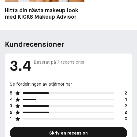
Hitta din nästa makeup look
med KICKS Makeup Advisor
Kundrecensioner
3.4
Baserat på
7
recensioner
Se fördelningen av stjärnor här
5
2
4
1
3
2
2
2
1
0
Skriv en recension