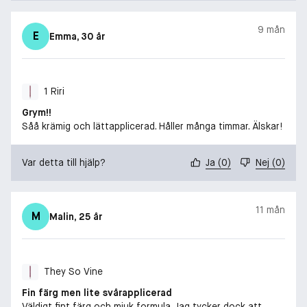
9 mån
E
Emma
, 30 år
1 Riri
Grym!!
Såå krämig och lättapplicerad. Håller många timmar. Älskar!
Var detta till hjälp?
Ja
(
0
)
Nej
(
0
)
11 mån
M
Malin
, 25 år
They So Vine
Fin färg men lite svårapplicerad
Väldigt fint färg och mjuk formula. Jag tycker dock att