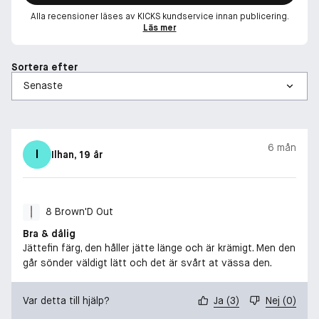
Alla recensioner läses av KICKS kundservice innan publicering.
Läs mer
Sortera efter
6 mån
I
Ilhan
, 19 år
8 Brown'D Out
Bra & dålig
Jättefin färg, den håller jätte länge och är krämigt. Men den
går sönder väldigt lätt och det är svårt at vässa den.
Var detta till hjälp?
Ja
(
3
)
Nej
(
0
)