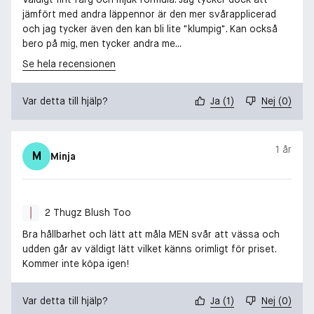
jämfört med andra läppennor är den mer svårapplicerad
och jag tycker även den kan bli lite "klumpig". Kan också
bero på mig, men tycker andra me...
Se hela recensionen
Var detta till hjälp?
Ja
(
1
)
Nej
(
0
)
1 år
M
Minja
2 Thugz Blush Too
Bra hållbarhet och lätt att måla MEN svår att vässa och
udden går av väldigt lätt vilket känns orimligt för priset.
Kommer inte köpa igen!
Var detta till hjälp?
Ja
(
1
)
Nej
(
0
)