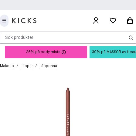
Sök produkter
25% på body mists!
30% på MASSOR av beauty 
/
/
Makeup
Läppar
Läppenna