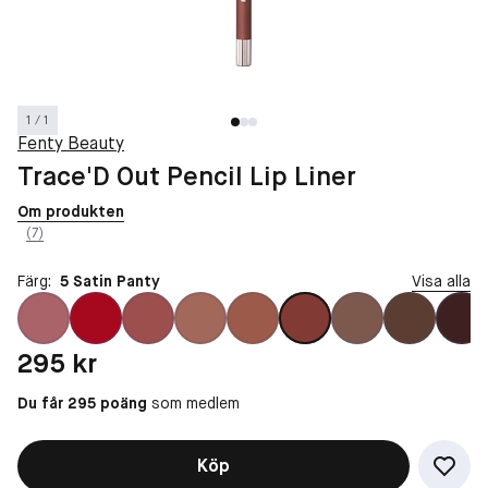
1 / 1
Fenty Beauty
Trace'D Out Pencil Lip Liner
Om produkten
(7)
Färg:
5 Satin Panty
Visa alla
Pris: 295 kr
295 kr
Du får 295 poäng
som medlem
Köp