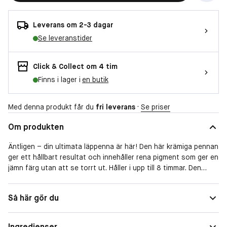
Leverans om 2-3 dagar
Se leveranstider
Click & Collect om 4 tim
Finns i lager i
en butik
Med denna produkt får du
fri leverans
·
Se priser
Om produkten
Äntligen – din ultimata läppenna är här! Den här krämiga pennan
ger ett hållbart resultat och innehåller rena pigment som ger en
jämn färg utan att se torrt ut. Håller i upp till 8 timmar. Den
finns i en unik uppsättning nyanser gjorda för varje läppton och
makeup-look.
Så här gör du
Från dina läppars önskelista. De krävde en långlivad, rikt
pigmenterad läppenna som lätt glider på och inte känns torr –
Ingredienser