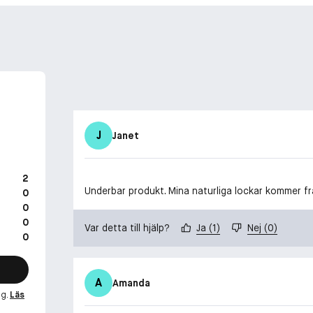
J
Janet
2
Underbar produkt. Mina naturliga lockar kommer fr
0
0
0
Var detta till hjälp?
Ja
(
1
)
Nej
(
0
)
0
A
Amanda
ng.
Läs