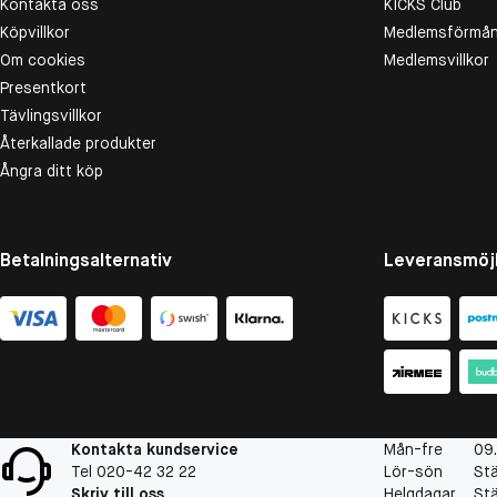
Kontakta oss
KICKS Club
Köpvillkor
Medlemsförmån
Om cookies
Medlemsvillkor
Presentkort
Tävlingsvillkor
Återkallade produkter
Ångra ditt köp
Betalningsalternativ
Leveransmöjl
Kontakta kundservice
Mån-fre
09
Tel 020-42 32 22
Lör-sön
St
Skriv till oss
Helgdagar
St