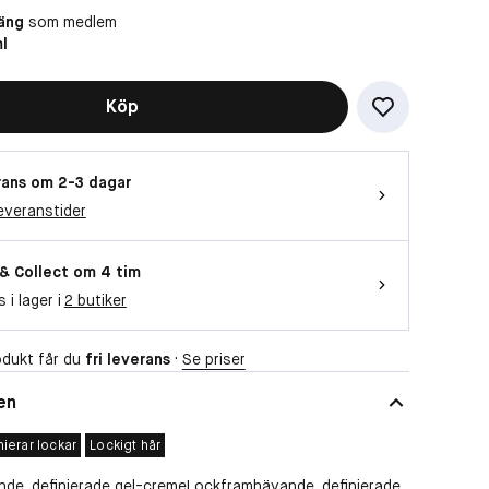
äng
som medlem
l
Köp
ans om 2-3 dagar
everanstider
 & Collect om 4 tim
s i lager i
2 butiker
dukt får du
fri leverans
·
Se priser
en
nierar lockar
Lockigt hår
de, definierade gel-cremeLockframhävande, definierade