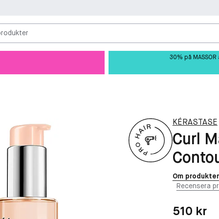
produkter
30% på MASSOR av 
KÉRASTASE
Curl M
Contou
Om produkte
Recensera p
Pris: 510 kr
510 kr