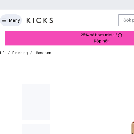
Sök 
Meny
25% på body mists!*
Köp här
/
/
Hår
Finishing
Hårserum