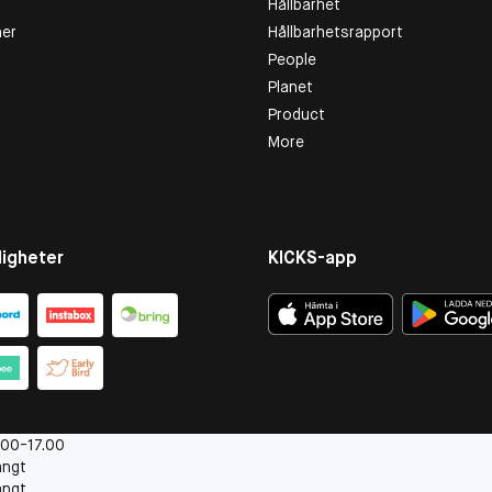
Hållbarhet
er
Hållbarhetsrapport
People
Planet
Product
More
igheter
KICKS-app
.00-17.00
ängt
ängt