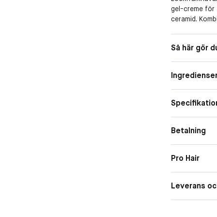
gel-creme för 
ceramid. Komb
stadgan i en g
Manifesto-ruti
Egenskape
Så här gör d
med mjukhet, d
Hårtyp
och intensivt g
Ingrediense
Specifikatio
Betalning
Pro Hair
Leverans oc