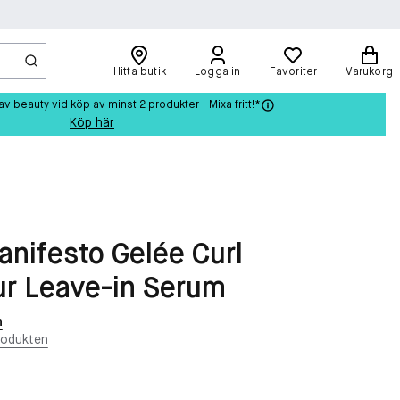
Hitta butik
Logga in
Favoriter
Varukorg
beauty vid köp av minst 2 produkter - Mixa fritt!*
Köp här
anifesto Gelée Curl
r Leave-in Serum
n
rodukten