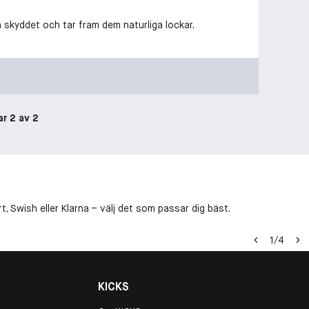
a skyddet och tar fram dem naturliga lockar.
ar 2 av 2
, Swish eller Klarna – välj det som passar dig bäst.
1
/
4
KICKS