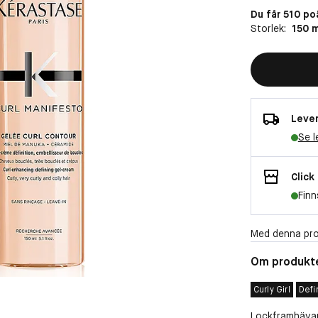
Du får 510 po
Storlek:
150 m
Lever
Se l
Click
Finn
Med denna pro
Om produkt
Curly Girl
Defi
Lockframhävan