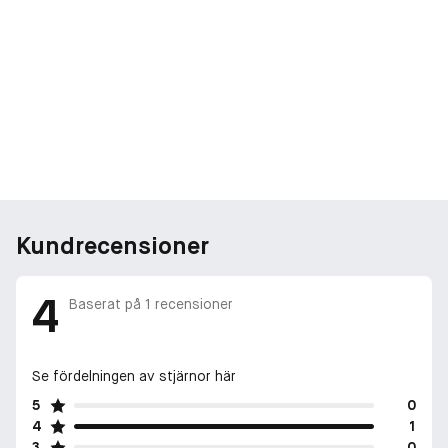
Kundrecensioner
4
Baserat på
1
recensioner
Se fördelningen av stjärnor här
5
0
4
1
3
0