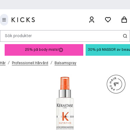
Sök produkter
25% på body mists!
30% på MASSOR av beauty 
/
/
Hår
Professionell Hårvård
Balsamspray