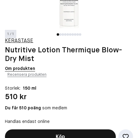
1 / 1
KÉRASTASE
Nutritive Lotion Thermique Blow-
Dry Mist
Om produkten
Recensera produkten
Storlek:
150 ml
Pris: 510 kr
510 kr
Du får 510 poäng
som medlem
Handlas endast online
Köp