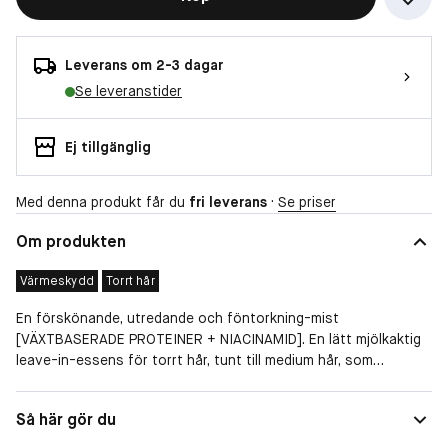
Leverans om 2-3 dagar
Se leveranstider
Ej tillgänglig
Med denna produkt får du
fri leverans
·
Se priser
Om produkten
Värmeskydd
Torrt hår
En förskönande, utredande och föntorkning-mist
[VÄXTBASERADE PROTEINER + NIACINAMID]. En lätt mjölkaktig
leave-in-essens för torrt hår, tunt till medium hår, som
vitaliserar håret genom att återfukta hårfibrerna och bidra med
mer reparation, elasticitet och näring:En förskönande,
Egenskaper
Uppmjukande, Reparerande,
Så här gör du
utredande och föntorknings-mist [VÄXTBASERADE PROTEINER
Värmeskydd
+ NIACINAMID]. En lätt mjölkig leave-in-essens för torrt hår,