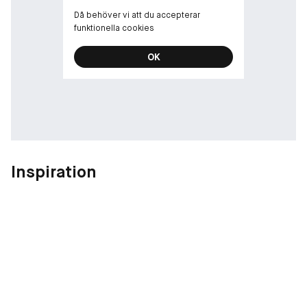
*Instrumentellt test, omedelbart efter applicering av
Då behöver vi att du accepterar
produkten.
funktionella cookies
**Instrumentellt test efter användning av produkten.
***Instrumentellt test
OK
****Flaska för försäljning i detaljhandeln exkl. lock.
Inspiration