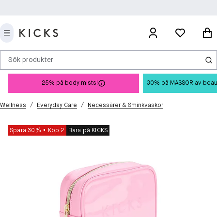
Sök produkter
25% på body mists!
30% på MASSOR av beauty 
/
/
Wellness
Everyday Care
Necessärer & Sminkväskor
Spara 30%
Köp 2
Bara på KICKS