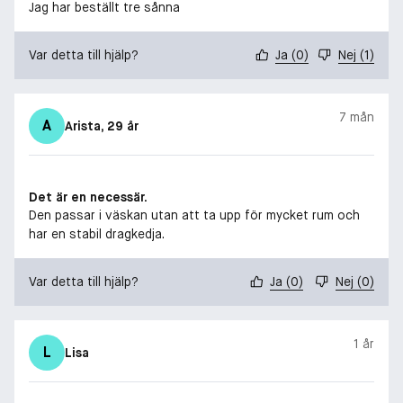
Jag har beställt tre sånna
Var detta till hjälp?
Ja
(
0
)
Nej
(
1
)
7 mån
A
Arista
, 29 år
Det är en necessär.
Den passar i väskan utan att ta upp för mycket rum och
har en stabil dragkedja.
Var detta till hjälp?
Ja
(
0
)
Nej
(
0
)
1 år
L
Lisa