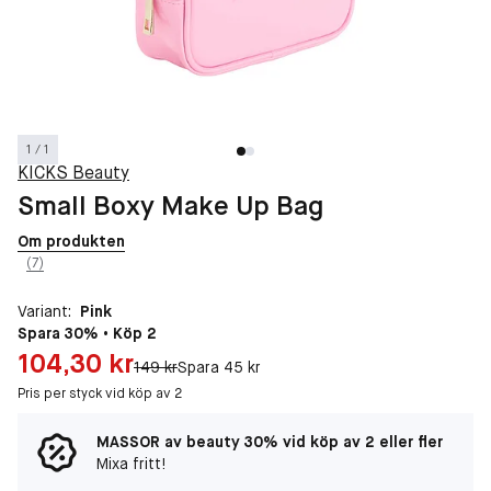
1 / 1
KICKS Beauty
Small Boxy Make Up Bag
Om produkten
(7)
Variant:
Pink
Spara 30% • Köp 2
Pris: 104,30 kr
104,30 kr
Original pris:
149 kr
Spara 45 kr
Pris per styck vid köp av 2
MASSOR av beauty 30% vid köp av 2 eller fler
Mixa fritt!