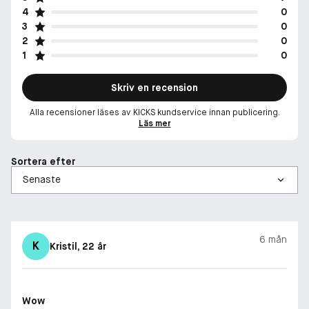
4
0
3
0
2
0
1
0
Skriv en recension
Alla recensioner läses av KICKS kundservice innan publicering.
Läs mer
Sortera efter
6 mån
K
Kristil
, 22 år
Wow