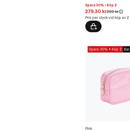
Spara 30% • Köp 2
Pris: 279,30 kr
279,30 kr
Original pris:
399 kr
Pris per styck vid köp av 2
Spara 30%
Köp 2
Bar
Pink