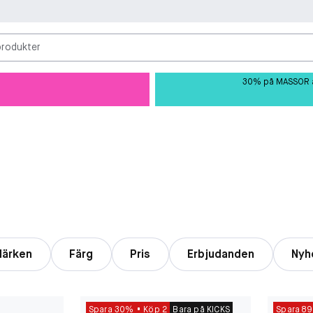
produkter
30% på MASSOR av 
ärken
Färg
Pris
Erbjudanden
Nyh
Spara 30%
Köp 2
Bara på KICKS
Spara 89