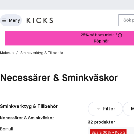
Sök 
Meny
25% på body mists!*
Köp här
/
Makeup
Sminkverktyg & Tillbehör
Necessärer & Sminkväskor
Sminkverktyg & Tillbehör
Filter
M
Necessärer & Sminkväskor
32 produkter
Bomull
Spara 30%
Köp 2