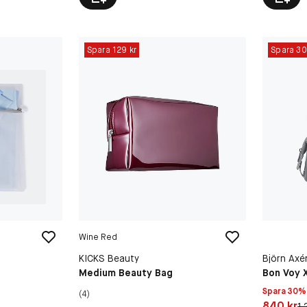
Spara 129 kr
Spara 3
Wine Red
KICKS Beauty
Björn Axé
Medium Beauty Bag
Bon Voy 
Spara 30% 
(4)
Pris: 840 
840 kr
Or
1 