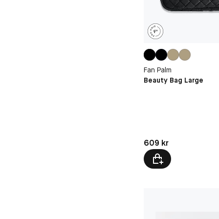
Fan Palm
Beauty Bag Large
Pris: 609 kr
609 kr