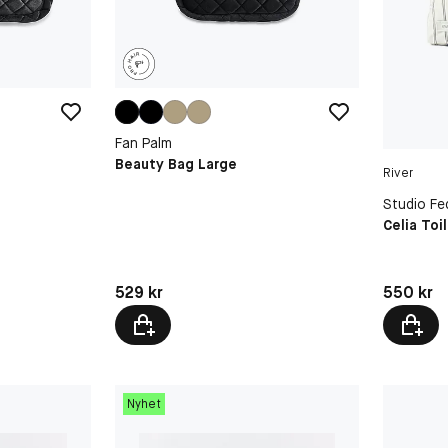
Fan Palm
Beauty Bag Large
River
Studio Fe
Celia Toi
Pris: 550 
Pris: 529 kr
550 kr
529 kr
Nyhet