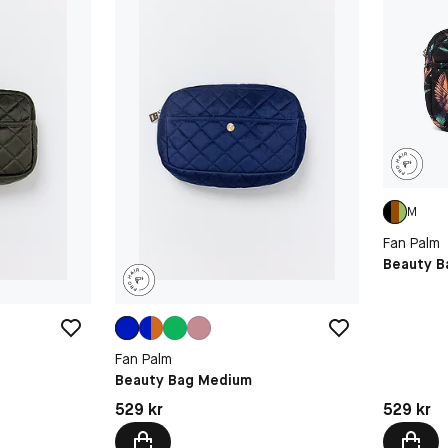
M
Fan Palm
Beauty B
Fan Palm
Beauty Bag Medium
Pris: 529 
Pris: 529 kr
529 kr
529 kr