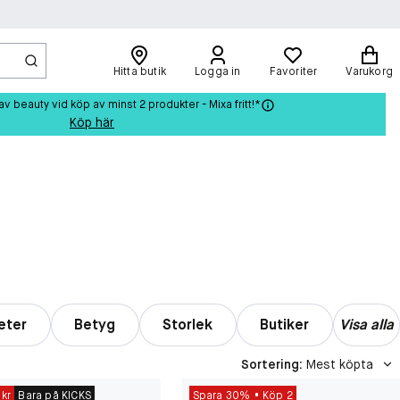
Hitta butik
Logga in
Favoriter
Varukorg
beauty vid köp av minst 2 produkter - Mixa fritt!*
Köp här
eter
Betyg
Storlek
Butiker
Visa alla
Sortering
:
Mest köpta
 kr
Bara på KICKS
Spara 30%
Köp 2