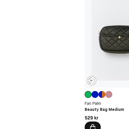
Fan Palm
Beauty Bag Medium
Pris: 529 kr
529 kr