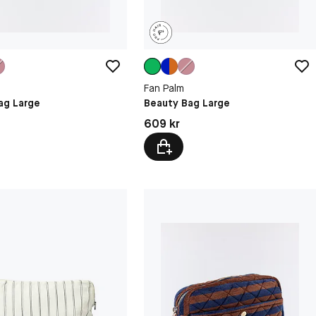
Fan Palm
ag Large
Beauty Bag Large
kr
Pris: 609 kr
609 kr