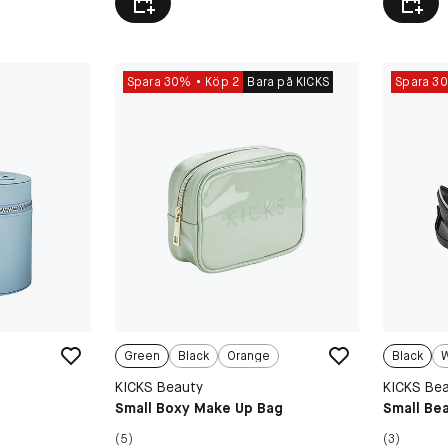
Spara 30%
Köp 2
Bara på KICKS
Spara 3
Green
Black
Orange
Black
W
KICKS Beauty
KICKS Be
Small Boxy Make Up Bag
Small Be
(5)
(3)