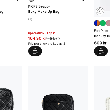
KICKS Beauty
ag
Boxy Make Up Bag
(1)
Fan Palm
Spara 30% • Köp 2
Beauty B
Pris: 104,30 kr
104,30 kr
Original pris:
149 kr
Pris: 609 
609 kr
Pris per styck vid köp av 2