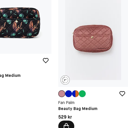
ag Medium
Fan Palm
Beauty Bag Medium
kr
Pris: 529 kr
529 kr