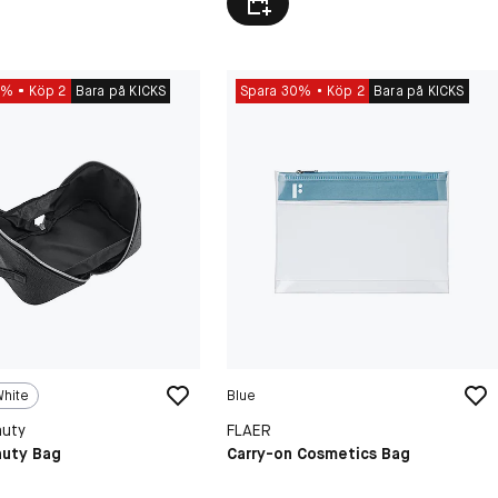
0%
Köp 2
Bara på KICKS
Spara 30%
Köp 2
Bara på KICKS
hite
Blue
auty
FLAER
auty Bag
Carry-on Cosmetics Bag