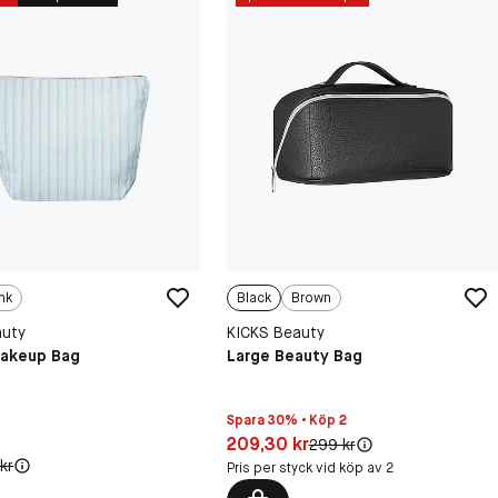
nk
Black
Brown
auty
KICKS Beauty
akeup Bag
Large Beauty Bag
Spara 30% • Köp 2
Pris: 209,30 kr
209,30 kr
Original pris:
299 kr
r
inal pris:
kr
Pris per styck vid köp av 2