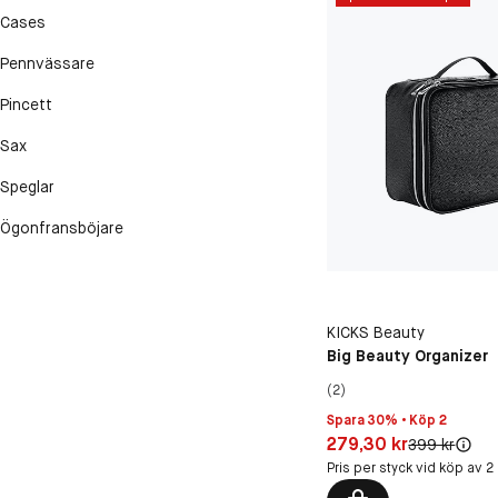
Cases
Pennvässare
Pincett
Sax
Speglar
Ögonfransböjare
KICKS Beauty
Big Beauty Organizer
(2)
Spara 30% • Köp 2
Pris: 279,30 kr
279,30 kr
Original pris:
399 kr
Pris per styck vid köp av 2