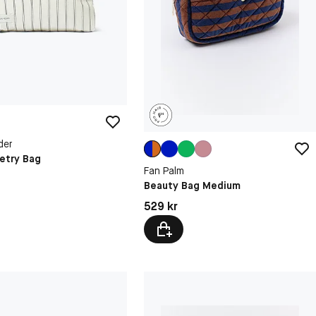
der
letry Bag
Fan Palm
Beauty Bag Medium
kr
Pris: 529 kr
529 kr