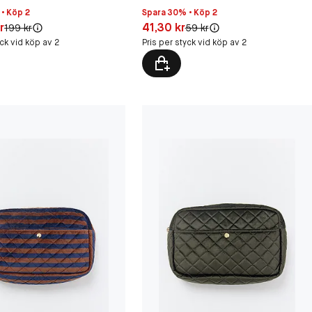
• Köp 2
Spara 30% • Köp 2
30 kr
Pris: 41,30 kr
r
41,30 kr
Original pris:
Original pris:
199 kr
59 kr
yck vid köp av 2
Pris per styck vid köp av 2