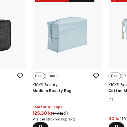
Blue
Lilac
Blue
Pi
KICKS Beauty
KICKS Be
Medium Beauty Bag
Cotton M
(1)
Spara 30% • Köp 2
Pris: 125,30 kr
125,30 kr
Original pris:
179 kr
Pris: 30 k
30 kr
Orig
119 
Pris per styck vid köp av 2