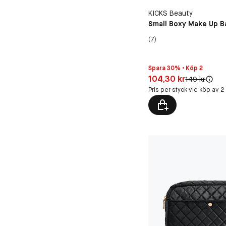
KICKS Beauty
Small Boxy Make Up B
(7)
Spara 30% • Köp 2
Pris: 104,30 kr
104,30 kr
Original pris:
149 kr
Pris per styck vid köp av 2