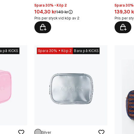
Spara 30% • Köp 2
Spara 30% 
Pris: 104,30 kr
Pris: 139,
104,30 kr
139,30 k
Original pris:
149 kr
Pris per styck vid köp av 2
Pris per st
a på KICKS
Spara 30%
Köp 2
Bara på KICKS
Silver