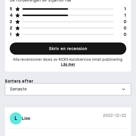
5
1
4
1
3
0
2
0
1
0
Skriv en recension
Alla recensioner läses av KICKS kundservice innan publicering.
Läs mer
Sortera efter
2022-12-22
L
Linn