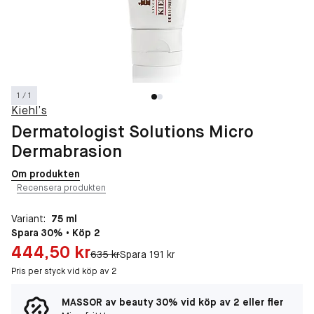
1 / 1
Kiehl’s
Dermatologist Solutions Micro
Dermabrasion
Om produkten
Recensera produkten
Variant:
75 ml
Spara 30% • Köp 2
Pris: 444,50 kr
444,50 kr
Original pris:
635 kr
Spara 191 kr
Pris per styck vid köp av 2
MASSOR av beauty 30% vid köp av 2 eller fler