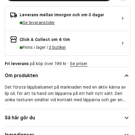
Leverans mellan imorgon och om 3 dagar
Se leveranstider
Click & Collect om 4 tim
Finns i lager i
2 butiker
Fri leverans
på köp över 199 kr ·
Se priser
Om produkten
Det första läppbalsamet på marknaden med en aktiv kärna av
lip oil, för att ta hand om läpparna på ett helt nytt sätt. Den
unika texturen smälter vid kontakt med läpparna och ger en
känsla av total komfort.
Du kommer att älska det:
Så här gör du
En revolutionerande formula och patenterad teknologi, med en
synlig aktiv lip oil-kärna inuti stiftet
Ingredienser