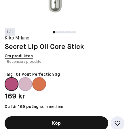
1 / 1
Kiko Milano
Secret Lip Oil Core Stick
Om produkten
Recensera produkten
Färg:
01 Pout Perfection 3g
Pris: 169 kr
169 kr
Du får 169 poäng
som medlem
Köp