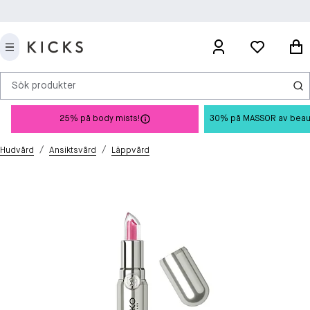
Sök produkter
25% på body mists!
30% på MASSOR av beauty 
/
/
Hudvård
Ansiktsvård
Läppvård